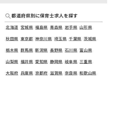
都道府県別に保育士求人を探す
北海道
宮城県
福島県
青森県
岩手県
山形県
秋田県
東京都
神奈川県
埼玉県
千葉県
茨城県
栃木県
群馬県
新潟県
長野県
石川県
富山県
山梨県
福井県
愛知県
静岡県
岐阜県
三重県
大阪府
兵庫県
京都府
滋賀県
奈良県
和歌山県
広島県
岡山県
山口県
島根県
鳥取県
愛媛県
香川県
徳島県
高知県
福岡県
熊本県
鹿児島県
長崎県
大分県
宮崎県
佐賀県
沖縄県
TOP
神奈川県
川崎市
幸区
ほいくえんアレッタ
保育士の求人（正社員）