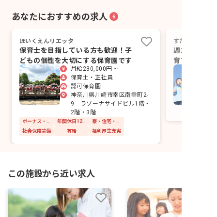
あなたにおすすめの求人
6
ほいくえんリエッタ
すたぁきっずほ
保育士を目指している方も歓迎！子
週2日、18時
どもの個性を大切にする保育園です
育て中の保育
月給230,000円 ~
方。
保育士・正社員
認可保育園
神奈川県川崎市幸区南幸町2-
9 ラゾーナサイドビル1階・
2階・3階
ボーナス・賞与あり
年間休日120日以上
寮・住宅・家賃補助あり
社会保険完備
有給
福利厚生充実
この施設から近い求人