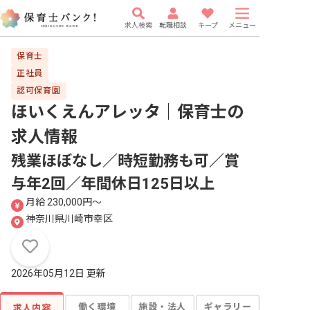
求人検索
転職相談
キープ
メニュー
保育士
正社員
認可保育園
ほいくえんアレッタ｜保育士
の
求人情報
残業ほぼなし／時短勤務も可／賞
与年2回／年間休日125日以上
月給 230,000円〜
神奈川県川崎市幸区
2026年05月12日 更新
働く環境
施設・法人
ギャラリー
求人内容