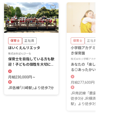
保育士
正社員
保育士
正社員
ほいくえんリエッタ
小学館アカデミーしんかわ
き保育園
株式会社ばんびーな
保育士を目指している方も歓
株式会社小学館アカデミー
迎！子どもの個性を大切にす
あなたの「楽しい」を活か
る保育園です
る◎あったかい環境の園を
りませんか？
月給230,000円 ~
月給277,600円 ~ 337,600
JR各線｢川崎駅｣より徒歩7分
JR南武線「鹿島田駅」よ
徒歩3分 JR横須賀線「新川
駅」より徒歩3分