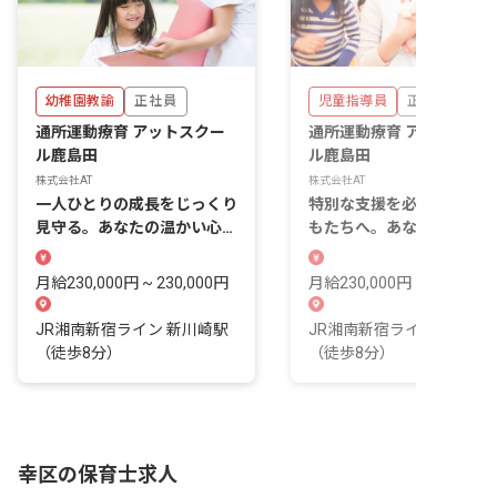
幼稚園教諭
正社員
児童指導員
正社員
通所運動療育 アットスクー
通所運動療育 アットスク
ル鹿島田
ル鹿島田
株式会社AT
株式会社AT
一人ひとりの成長をじっくり
特別な支援を必要とする子
見守る。あなたの温かい心が
もたちへ。あなたの温かい
輝く場所です。
が、希望を灯します。
月給230,000円 ~ 230,000円
月給230,000円 ~ 230,000
JR湘南新宿ライン 新川崎駅
JR湘南新宿ライン 新川崎
（徒歩8分）
（徒歩8分）
幸区の保育士求人