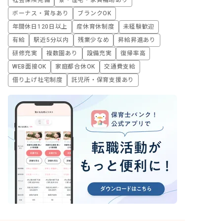
ボーナス・賞与あり
ブランクOK
年間休日120日以上
産休育休制度
未経験歓迎
有給
駅近5分以内
残業少なめ
昇給昇進あり
研修充実
複数園あり
設備充実
復帰率高
WEB面接OK
家庭都合休OK
交通費支給
借り上げ社宅制度
託児所・保育支援あり