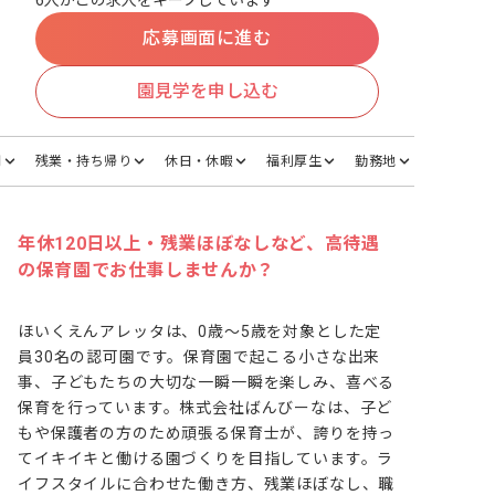
6人がこの求人をキープしています
応募画面に進む
園見学を申し込む
間
残業・持ち帰り
休日・休暇
福利厚生
勤務地
年休120日以上・残業ほぼなしなど、高待遇
の保育園でお仕事しませんか？
ほいくえんアレッタは、0歳～5歳を対象とした定
員30名の認可園です。保育園で起こる小さな出来
事、子どもたちの大切な一瞬一瞬を楽しみ、喜べる
保育を行っています。株式会社ばんびーなは、子ど
もや保護者の方のため頑張る保育士が、誇りを持っ
てイキイキと働ける園づくりを目指しています。ラ
イフスタイルに合わせた働き方、残業ほぼなし、職