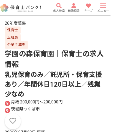
求人検索
転職相談
キープ
メニュー
26年度募集
保育士
正社員
企業主導型
学園の森保育園｜保育士
の求人
情報
乳児保育のみ／託児所・保育支援
あり／年間休日120日以上／残業
少なめ
月給 200,000円〜200,000円
茨城県つくば市