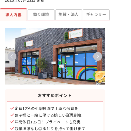
2026年07月22日 更新
働く環境
施設・法人
ギャラリー
求人内容
おすすめポイント
定員12名の小規模園で丁寧な保育を
お子様と一緒に働ける嬉しい託児制度
年間休日125日！プライベートも充実
残業ほぼなし◎ゆとりを持って働けます