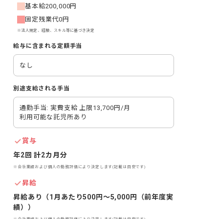
基本給
200,000円
固定残業代
0円
※法人規定、経験、スキル等に基づき決定
給与に含まれる定額手当
なし
別途支給される手当
通勤手当: 実費支給 上限13,700円/月

利用可能な託児所あり
賞与
年2回 計2カ月分
※会社業績および個人の勤務評価により決定します(記載は目安です)
昇給
昇給あり（1月あたり500円～5,000円（前年度実
績））