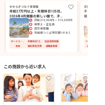
せせらぎつなぐ保育園
豊里もみじこど
月給27万円以上・年間休日125日。
子どもたちの
2026年4月開園の新しい園で、子ど
援！あなたの
月給270,000円 ~ 310,000円
もと向き合う保育を。
す。
保育士・正社員
認可保育園
茨城県つくば市苅間1918-2
ボーナス・賞与あり
年間休日120日以上
社会保険完備
有給
福利厚生充実
退職金制度
退職金制度
この施設から近い求人