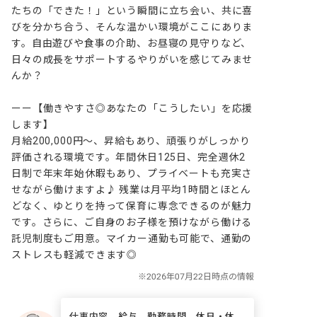
たちの「できた！」という瞬間に立ち会い、共に喜
びを分かち合う、そんな温かい環境がここにありま
す。自由遊びや食事の介助、お昼寝の見守りなど、
日々の成長をサポートするやりがいを感じてみませ
んか？

ーー【働きやすさ◎あなたの「こうしたい」を応援
します】

月給200,000円～、昇給もあり、頑張りがしっかり
評価される環境です。年間休日125日、完全週休2
日制で年末年始休暇もあり、プライベートも充実さ
せながら働けますよ♪ 残業は月平均1時間とほとん
どなく、ゆとりを持って保育に専念できるのが魅力
です。さらに、ご自身のお子様を預けながら働ける
託児制度もご用意。マイカー通勤も可能で、通勤の
ストレスも軽減できます◎
仕事内容、給与、勤務時間、休日・休