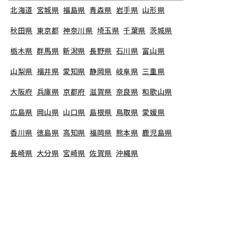
北海道
宮城県
福島県
青森県
岩手県
山形県
秋田県
東京都
神奈川県
埼玉県
千葉県
茨城県
栃木県
群馬県
新潟県
長野県
石川県
富山県
山梨県
福井県
愛知県
静岡県
岐阜県
三重県
大阪府
兵庫県
京都府
滋賀県
奈良県
和歌山県
広島県
岡山県
山口県
島根県
鳥取県
愛媛県
香川県
徳島県
高知県
福岡県
熊本県
鹿児島県
長崎県
大分県
宮崎県
佐賀県
沖縄県
TOP
茨城県
つくば市
学園の森保育園
保育士の求人（正社員）
学園の森保育園
で募集している保育士求人の詳細ペ
ージです。保育士バンクでは、学園の森保育園の募
集情報に精通したキャリアアドバイザーが、求人情