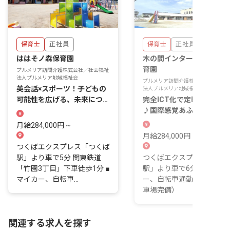
保育士
正社員
保育士
正社員
ははそノ森保育園
木の間インターナショナル
育園
プルメリア訪問介護株式会社／社会福祉
法人プルメリア地域福祉会
プルメリア訪問介護株式会社／社会福
英会話×スポーツ！子どもの
法人プルメリア地域福祉会
可能性を広げる、未来につな
完全ICT化で定時退勤が基
がる保育園♪
♪国際感覚あふれる保育に
戦しませんか？
月給284,000円 ~
月給284,000円 ~
つくばエクスプレス「つくば
駅」より車で5分 関東鉄道
つくばエクスプレス「つく
「竹園3丁目」下車徒歩1分 ■
駅」より車で6分 ■マイカ
マイカー、自転車...
ー、自転車通勤OK（無料
車場完備）
関連する求人を探す