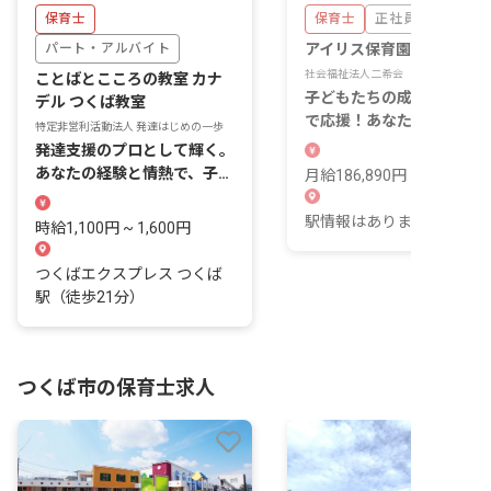
保育士
保育士
正社員
パート・アルバイト
アイリス保育園
社会福祉法人二希会
ことばとこころの教室 カナ
子どもたちの成長を一番近
デル つくば教室
で応援！あなたの温かい心
特定非営利活動法人 発達はじめの一歩
輝く場所がここにあります
発達支援のプロとして輝く。
あなたの経験と情熱で、子ど
月給186,890円 ~ 234,840
もたちの笑顔を咲かせましょ
う！
駅情報はありません。
時給1,100円 ~ 1,600円
つくばエクスプレス つくば
駅（徒歩21分）
つくば市の保育士求人