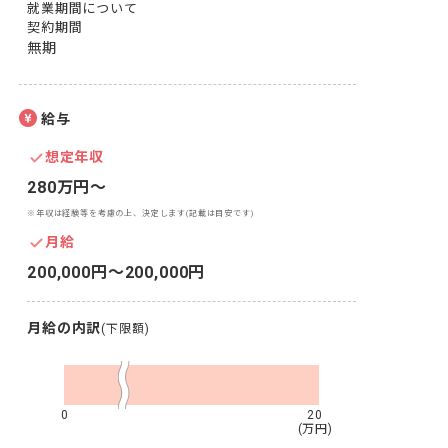
就業期間について
契約期間
無期
給与
想定年収
280万円〜
※年収は経験等を考慮の上、決定します(記載は目安です)
月給
200,000円〜200,000円
月給の内訳
(下限額)
0
20
(万円)