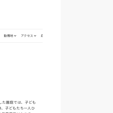
勤務地
アクセス
応募資格
選考フロー
面接地
した園庭では、子ども
は、子どもたち一人ひ