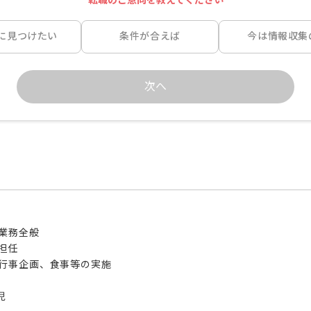
に見つけたい
条件が合えば
今は情報収集
次へ
業務全般

担任

行事企画、食事等の実施


