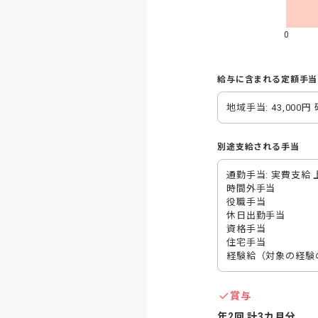
0
給与に含まれる定額手当
地域手当: 43,000円 
別途支給される手当
通勤手当: 実費支給 上限
時間外手当

役職手当

休日出勤手当

資格手当

住宅手当

経験給（対象の経験
賞与
年2回 計3カ月分