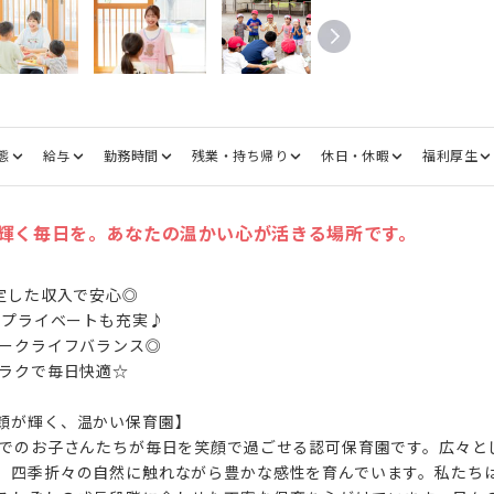
態
給与
勤務時間
残業・持ち帰り
休日・休暇
福利厚生
輝く毎日を。あなたの温かい心が活きる場所です。
定した収入で安心◎

！プライベートも充実♪

ークライフバランス◎

ラクで毎日快適☆

顔が輝く、温かい保育園】

までのお子さんたちが毎日を笑顔で過ごせる認可保育園です。広々と
、四季折々の自然に触れながら豊かな感性を育んでいます。私たち