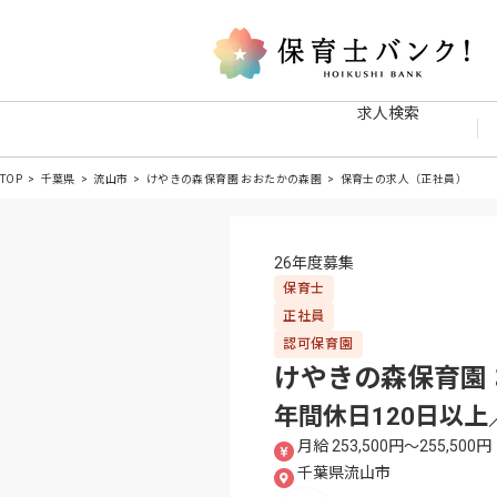
求人検索
TOP
千葉県
流山市
けやきの森保育園 おおたかの森園
保育士の求人（正社員）
26年度募集
保育士
正社員
認可保育園
けやきの森保育園
年間休日120日以
月給 253,500円〜255,500円
千葉県流山市