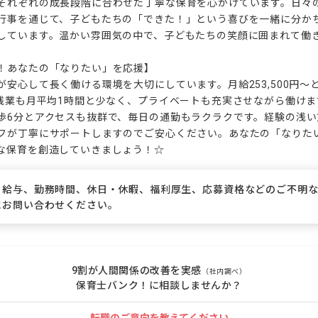
それぞれの成長段階に合わせた丁寧な保育を心がけています。日々
行事を通じて、子どもたちの「できた！」という喜びを一緒に分か
しています。温かい雰囲気の中で、子どもたちの笑顔に囲まれて働き
！あなたの「なりたい」を応援】

が安心して長く働ける環境を大切にしています。月給253,500円～
、残業も月平均1時間と少なく、プライベートも充実させながら働けま
歩6分とアクセスも抜群で、毎日の通勤もラクラクです。経験の浅
フが丁寧にサポートしますのでご安心ください。あなたの「なりた
な保育を創造していきましょう！☆
、給与、勤務時間、休日・休暇、福利厚生、応募資格などのご不明
にお問い合わせください。
9割が人間関係の改善を実感
（社内調べ）
保育士バンク！に相談しませんか？
転職のご意向を教えてください