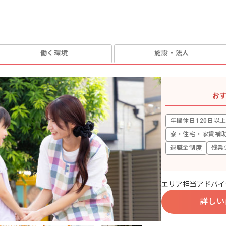
働く環境
施設・法人
お
年間休日120日以
寮・住宅・家賃補
退職金制度
残業
エリア担当アドバイ
詳しい