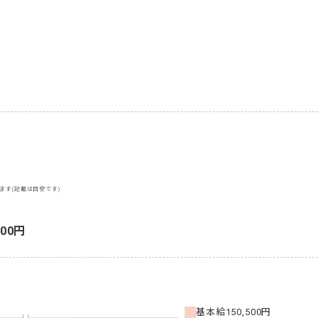
ます(記載は目安です)
500円
基本給
150,500円