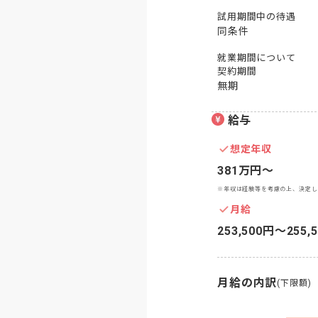
試用期間中の待遇
同条件
就業期間について
契約期間
無期
給与
想定年収
381万円〜
※年収は経験等を考慮の上、決定し
月給
253,500円〜255,
月給の内訳
(下限額)