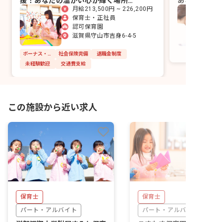
援！あなたの温かい心が輝く場所で
あなたの温か
月給213,500円 ~ 226,200円
す
せんか？
保育士・正社員
認可保育園
滋賀県守山市吉身6-4-5
ボーナス・賞与あり
社会保険完備
退職金制度
未経験歓迎
交通費支給
この施設から近い求人
保育士
保育士
パート・アルバイト
パート・アルバイト