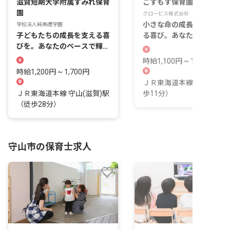
滋賀短期大学附属すみれ保育
こすもす保育園
園
グロービス株式会社
小さな命の成長を間近で感
学校法人純美禮学園
子どもたちの成長を支える喜
る喜び。あなたの温かい手
びを。あなたのペースで輝け
で、未来を育みませんか？
る場所がここにあります。
時給1,100円 ~ 1,300円
時給1,200円 ~ 1,700円
ＪＲ東海道本線 守山駅（
ＪＲ東海道本線 守山(滋賀)駅
歩11分）
（徒歩28分）
守山市の保育士求人