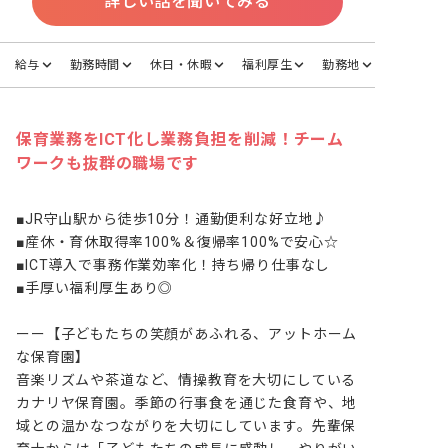
詳しい話を聞いてみる
給与
勤務時間
休日・休暇
福利厚生
勤務地
保育業務をICT化し業務負担を削減！チーム
ワークも抜群の職場です
■JR守山駅から徒歩10分！通勤便利な好立地♪

■産休・育休取得率100%＆復帰率100%で安心☆

■ICT導入で事務作業効率化！持ち帰り仕事なし

■手厚い福利厚生あり◎

ーー【子どもたちの笑顔があふれる、アットホーム
な保育園】

音楽リズムや茶道など、情操教育を大切にしている
カナリヤ保育園。季節の行事食を通じた食育や、地
域との温かなつながりを大切にしています。先輩保