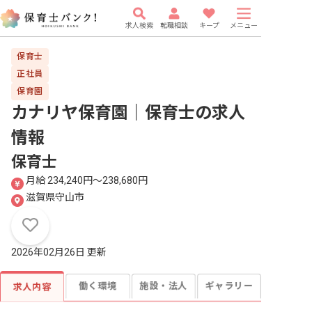
求人検索
転職相談
キープ
メニュー
保育士
正社員
保育園
カナリヤ保育園｜保育士
の求人
情報
保育士
月給 234,240円〜238,680円
滋賀県守山市
2026年02月26日 更新
働く環境
施設・法人
ギャラリー
求人内容