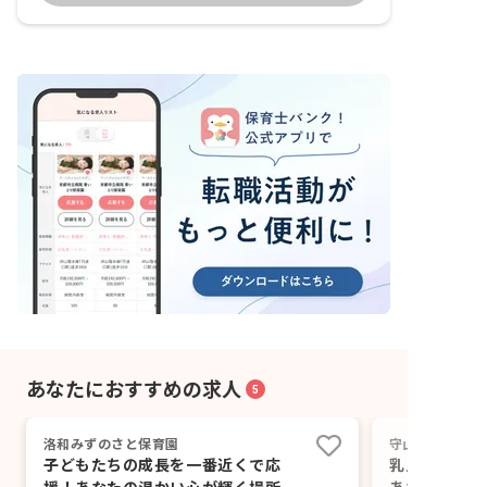
あなたにおすすめの求人
5
洛和みずのさと保育園
守山市立よしみ
子どもたちの成長を一番近くで応
乳児期の大切