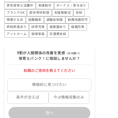
男性保育士活躍中
車通勤可
ボーナス・賞与あり
ブランクOK
産休育休制度
未経験歓迎
有給
残業少なめ
低離職率
退職金制度
勤務地選択可
昇給昇進あり
研修充実
複数園あり
設備充実
アットホーム
復帰率高
交通費支給
9割が人間関係の改善を実感
（社内調べ）
保育士バンク！に相談しませんか？
転職のご意向を教えてください
積極的に見つけたい
条件が合えば
今は情報収集のみ
次へ