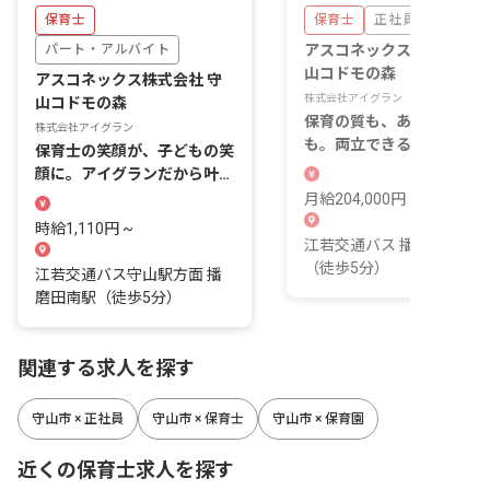
保育士
保育士
正社員
パート・アルバイト
アスコネックス株式会社 
山コドモの森
アスコネックス株式会社 守
株式会社アイグラン
山コドモの森
保育の質も、あなたの幸せ
株式会社アイグラン
も。両立できる職場で笑顔
保育士の笑顔が、子どもの笑
む毎日を
顔に。アイグランだから叶う
安心の保育環境。
月給204,000円 ~
時給1,110円 ~
江若交通バス 播磨田南駅
（徒歩5分）
江若交通バス守山駅方面 播
磨田南駅（徒歩5分）
関連する求人を探す
守山市 × 正社員
守山市 × 保育士
守山市 × 保育園
近くの保育士求人を探す