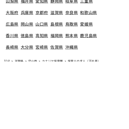
山梨県
福井県
愛知県
静岡県
岐阜県
三重県
大阪府
兵庫県
京都府
滋賀県
奈良県
和歌山県
広島県
岡山県
山口県
島根県
鳥取県
愛媛県
香川県
徳島県
高知県
福岡県
熊本県
鹿児島県
長崎県
大分県
宮崎県
佐賀県
沖縄県
TOP
滋賀県
守山市
カナリヤ保育園
保育士の求人（正社員）
カナリヤ保育園
で募集している保育士求人の詳細ペ
ージです。保育士バンクでは、カナリヤ保育園の募
集情報に精通したキャリアアドバイザーが、求人情
報や転職活動をサポートします。
滋賀県
で保育士・
幼稚園教諭の求人をお探しの方にピッタリです。保
育園や
守山市
で気になる保育士の求人があれば、電
話やメールでお問い合わせください。保育士の求
人・転職なら【保育士バンク!】