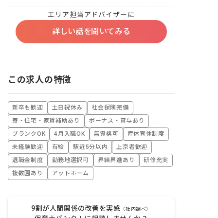
エリア担当アドバイザーに
詳しい話を聞いてみる
この求人の特徴
新卒も歓迎
土日祝休み
社会保険完備
寮・住宅・家賃補助あり
ボーナス・賞与あり
ブランクOK
4月入職OK
無資格可
産休育休制度
未経験歓迎
有給
駅近5分以内
上京者歓迎
退職金制度
勤務地選択可
昇給昇進あり
研修充実
複数園あり
アットホーム
9割が人間関係の改善を実感
（社内調べ）