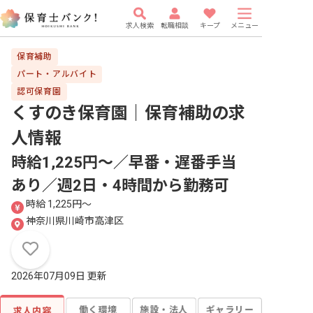
求人検索
転職相談
キープ
メニュー
保育補助
パート・アルバイト
認可保育園
くすのき保育園｜保育補助
の求
人情報
時給1,225円〜／早番・遅番手当
あり／週2日・4時間から勤務可
時給 1,225円〜
神奈川県川崎市高津区
2026年07月09日 更新
働く環境
施設・法人
ギャラリー
求人内容