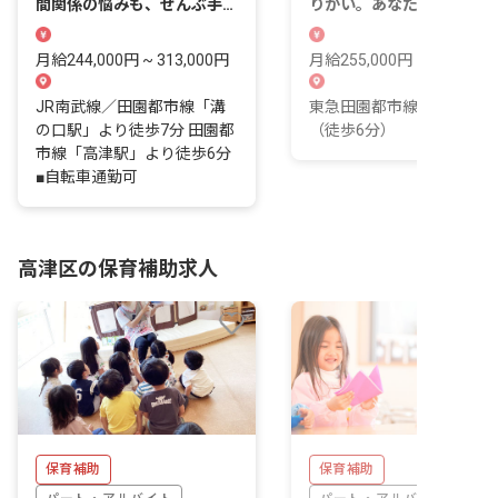
間関係の悩みも、ぜんぶ手放
りがい。あなたの専門性を
して大丈夫。
かし、未来を育む場所です
月給244,000円 ~ 313,000円
月給255,000円 ~ 255,000
JR南武線／田園都市線「溝
東急田園都市線 梶が谷駅
の口駅」より徒歩7分 田園都
（徒歩6分）
市線「高津駅」より徒歩6分
■自転車通勤可
高津区の保育補助求人
保育補助
保育補助