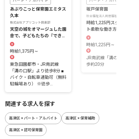
パート・アルバイト
パート・アルバイト
あぷりこっと保育園エミタス
坂戸保育園
久本
社会福祉法人尚徳福祉会
時給1,225円スタート・シ
株式会社アプリコット倶楽部
天空の城をオマージュした園
ト柔軟な働き方
舎で、子どもたちの『でき
た』の芽を近くで見つける
時給1,225円 ~
日々です。
時給1,375円 ~
JR南武線「溝の口駅より
東急田園都市・JR南武線
歩約20分
「溝の口駅」より徒歩8分 ■
バイク・自転車通勤可（無料
駐輪場あり） ※徒歩...
関連する求人を探す
高津区 × パート・アルバイト
高津区 × 保育補助
高津区 × 認可保育園