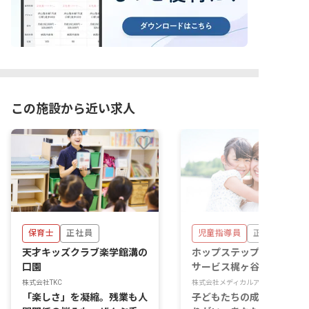
この施設から近い求人
保育士
正社員
児童指導員
正社員
天才キッズクラブ楽学館溝の
ホップステップ放課後等デ
口園
サービス梶ヶ谷校
株式会社TKC
株式会社メディカルアーツ
「楽しさ」を凝縮。残業も人
子どもたちの成長を支える