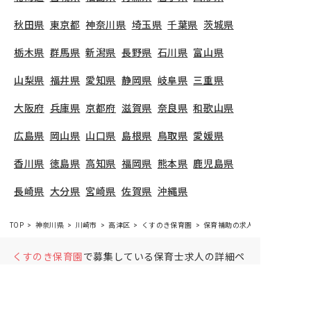
秋田県
東京都
神奈川県
埼玉県
千葉県
茨城県
栃木県
群馬県
新潟県
長野県
石川県
富山県
山梨県
福井県
愛知県
静岡県
岐阜県
三重県
大阪府
兵庫県
京都府
滋賀県
奈良県
和歌山県
広島県
岡山県
山口県
島根県
鳥取県
愛媛県
香川県
徳島県
高知県
福岡県
熊本県
鹿児島県
長崎県
大分県
宮崎県
佐賀県
沖縄県
TOP
神奈川県
川崎市
高津区
くすのき保育園
保育補助の求人（パート・アル
くすのき保育園
で募集している保育士求人の詳細ペ
ージです。保育士バンクでは、くすのき保育園の募
集情報に精通したキャリアアドバイザーが、求人情
報や転職活動をサポートします。
神奈川県
で保育