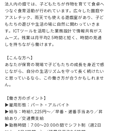
法人内の畑では、子どもたちが作物を育てて食卓へ
つなぐ食育活動が行われています。広々した園庭や
アスレチック、雨天でも使える遊戯室があり、子ど
もたちの遊びや生活の場に自然に関わっていきま
す。ICTツールを活用した業務設計で情報共有がス
ムーズ。残業は月平均2.5時間と短く、時間の見通
しを持ちながら働けます。

【こんな方へ】

あなたが保育の現場で子どもたちの成長を身近で感
じながら、自分の生活リズムを守って長く続けたい
と思っているなら、この働き方が合うかもしれませ
ん。

【働き方のポイント】

▶雇用形態：パート・アルバイト

▶給与：時給1,225円〜／早番・遅番手当あり／昇
給あり／交通費支給

▶勤務時間：7:00〜20:00の間でシフト制（週2日