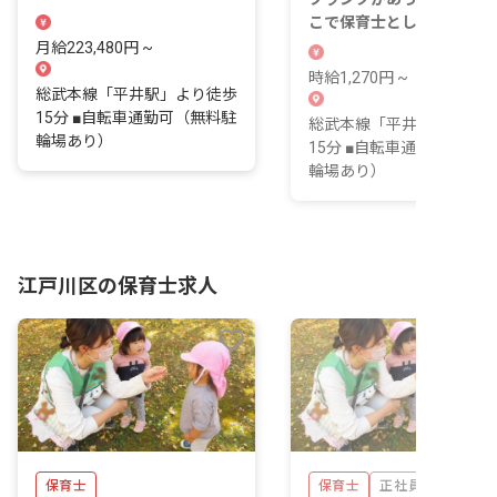
支えませんか？
こで保育士としてのキャリ
を築きませんか
月給223,480円 ~
時給1,270円 ~
総武本線「平井駅」より徒歩
15分 ■自転車通勤可（無料駐
総武本線「平井駅」より徒
輪場あり）
15分 ■自転車通勤可（無料
輪場あり）
江戸川区の保育士求人
保育士
保育士
正社員