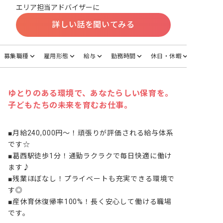
エリア担当アドバイザーに
詳しい話を聞いてみる
募集職種
雇用形態
給与
勤務時間
休日・休暇
ゆとりのある環境で、あなたらしい保育を。
子どもたちの未来を育むお仕事。
■月給240,000円～！頑張りが評価される給与体系
です☆

■葛西駅徒歩1分！通勤ラクラクで毎日快適に働け
ます♪

■残業ほぼなし！プライベートも充実できる環境で
す◎

■産休育休復帰率100%！長く安心して働ける職場
です。
