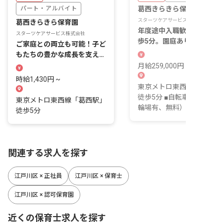
パート・アルバイト
葛西きらきら保育園
スターツケアサービス株式会社
葛西きらきら保育園
年度途中入職歓迎！葛西駅
スターツケアサービス株式会社
歩5分。園庭あり、定員66
ご家庭との両立も可能！子ど
の保育園です！
もたちの豊かな成長を支える
素敵なお仕事です
月給259,000円 ~ 333,000
時給1,430円 ~
東京メトロ東西線「葛西駅
徒歩5分 ■自転車通勤可（
東京メトロ東西線「葛西駅」
輪場有、無料）
徒歩5分
関連する求人を探す
江戸川区 × 正社員
江戸川区 × 保育士
江戸川区 × 認可保育園
近くの保育士求人を探す