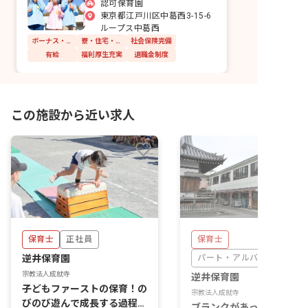
認可保育園
東京都江戸川区中葛西3-15-6
ループス中葛西
ボーナス・賞与あり
寮・住宅・家賃補助あり
社会保険完備
有給
福利厚生充実
退職金制度
この施設から近い求人
保育士
正社員
保育士
逆井保育園
パート・アルバイト
宗教法人成就寺
逆井保育園
子どもファーストの保育！の
宗教法人成就寺
びのび遊んで成長する過程を
ブランクがあってもOK！