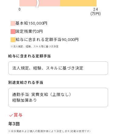
0
24
(万円)
基本給
150,000円
固定残業代
0円
給与に含まれる定額手当
90,000円
※法人規定、経験、スキル等に基づき決定
給与に含まれる定額手当
法人規定、経験、スキルに基づき決定
別途支給される手当
通勤手当: 実費支給（上限なし）

経験加算あり
賞与
年3回
※会社業績および個人の勤務評価により決定します(記載は目安です)