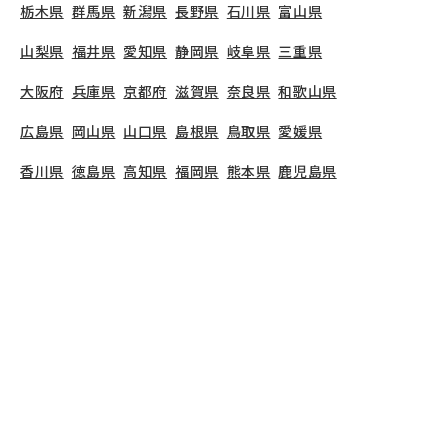
栃木県
群馬県
新潟県
長野県
石川県
富山県
山梨県
福井県
愛知県
静岡県
岐阜県
三重県
大阪府
兵庫県
京都府
滋賀県
奈良県
和歌山県
広島県
岡山県
山口県
島根県
鳥取県
愛媛県
香川県
徳島県
高知県
福岡県
熊本県
鹿児島県
長崎県
大分県
宮崎県
佐賀県
沖縄県
TOP
東京都
江戸川区
葛西駅前さくら保育園
保育士の求人（正社員）
葛西駅前さくら保育園
で募集している保育士求人の
詳細ページです。保育士バンクでは、葛西駅前さく
ら保育園の募集情報に精通したキャリアアドバイザ
ーが、求人情報や転職活動をサポートします。
東京
都
で保育士・幼稚園教諭の求人をお探しの方にピッ
タリです。認可保育園や
江戸川区
で気になる保育士
の求人があれば、電話やメールでお問い合わせくだ