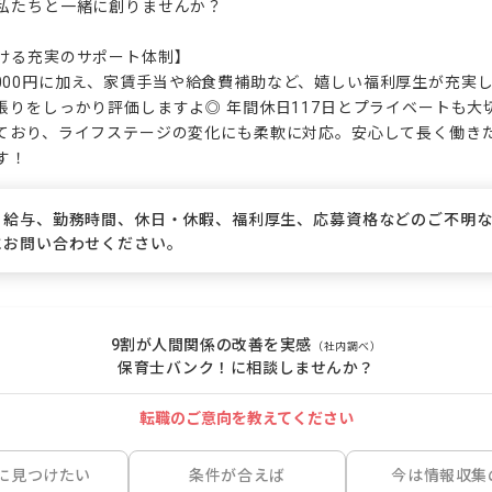
私たちと一緒に創りませんか？

ける充実のサポート体制】

265,000円に加え、家賃手当や給食費補助など、嬉しい福利厚生が充実
張りをしっかり評価しますよ◎ 年間休日117日とプライベートも大
ており、ライフステージの変化にも柔軟に対応。安心して長く働き
す！
、給与、勤務時間、休日・休暇、福利厚生、応募資格などのご不明
にお問い合わせください。
9割が人間関係の改善を実感
（社内調べ）
保育士バンク！に相談しませんか？
転職のご意向を教えてください
に見つけたい
条件が合えば
今は情報収集