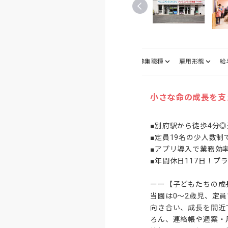
仕事内容
募集職種
雇用形態
給
小さな命の成長を支
■別府駅から徒歩4分◎
■定員19名の少人数制
■アプリ導入で業務効率
■年間休日117日！プ
ーー【子どもたちの成
当園は0～2歳児、定
向き合い、成長を間近
ろん、連絡帳や週案・