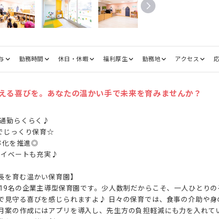
与
勤務時間
休日・休暇
福利厚生
勤務地
アクセス
える喜びを。あなたの温かい手で未来を育みませんか？
通勤らくらく♪

でじっくり保育☆

化を推進◎

ライベートも充実♪

長を育む温かい保育園】

員19名の企業主導型保育園です。少人数制だからこそ、一人ひとり
で見守る喜びを感じられますよ♪ 日々の保育では、食事の介助や身
月案の作成にはアプリを導入し、先生方の負担軽減にも力を入れてい