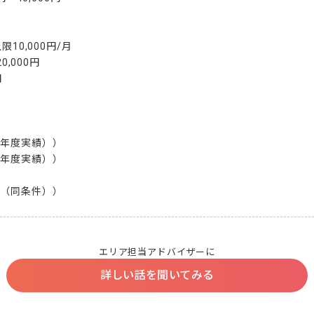
10,000円/月

0,000円



年度実績））

年度実績））

月（同条件））
エリア担当アドバイザーに
詳しい話を聞いてみる