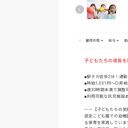
仕事内容
募集職種
雇用形態
給与
勤
子どもたちの成長を
■駅チカ徒歩2分！通勤
■時給1,031円～◎昇
■週30時間未満で調整
■利用可能な託児施設あ
ーー【子どもたちの笑
認定こども園での幼稚
る保育を実践していま