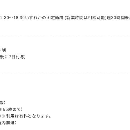
0(2)12:30～18:30いずれかの固定勤務 (就業時間は相談可能)週30時間
制

後に7日付与）

歳）

65歳まで）

※利用は有料となります。

屋内禁煙）