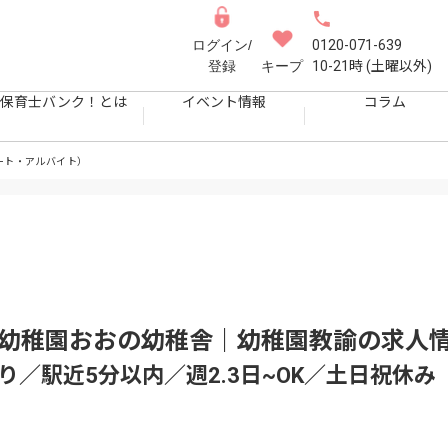
ログイン/
0120-071-639
登録
キープ
10-21時 (土曜以外)
保育士バンク！とは
イベント情報
コラム
ート・アルバイト）
野幼稚園おおの幼稚舎｜幼稚園教諭
の求人
／駅近5分以内／週2.3日~OK／土日祝休み