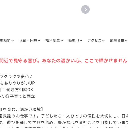
務時間
休日・休暇
福利厚生
勤務地
アクセス
応募資格
間近で見守る喜び。あなたの温かい心、ここで輝かせません
ラクラクで安心♪

給もありやりがいUP

可！働き方相談OK

り◎子育てと両立

顔を育む、温かい環境】

園教諭のお仕事です。子どもたち一人ひとりの個性を大切にし、日
す。遊びを通して学びを深め、豊かな心を育むことを目指していま