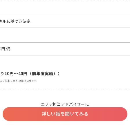
キルに基づき決定
0円/月
り20円～40円（前年度実績））
より決定します(記載は目安です)
エリア担当アドバイザーに
詳しい話を聞いてみる