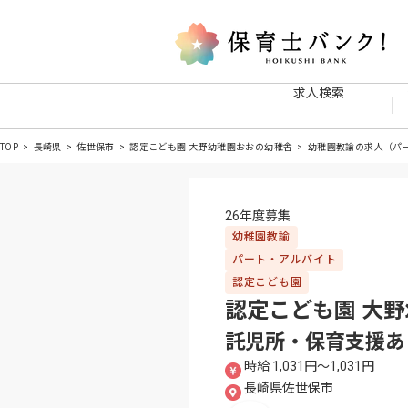
求人検索
TOP
長崎県
佐世保市
認定こども園 大野幼稚園おおの幼稚舎
幼稚園教諭の求人（パ
26年度募集
幼稚園教諭
パート・アルバイト
認定こども園
認定こども園 大
託児所・保育支援あり
時給 1,031円〜1,031円
長崎県佐世保市