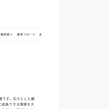
応募資格
選考フロー
面接地
園です。広々とした園
に成長できる環境を大