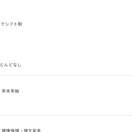
内でシフト制

ほとんどなし
年末年始

健康保険・厚生年金
