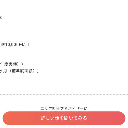


10,000円/月

年度実績））

5ヶ月（前年度実績））

エリア担当アドバイザーに
詳しい話を聞いてみる