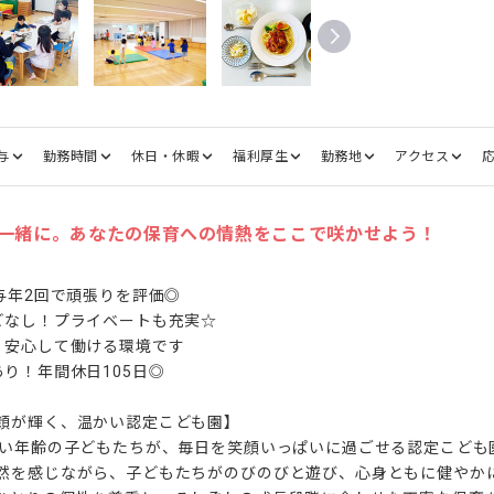
与
勤務時間
休日・休暇
福利厚生
勤務地
アクセス
一緒に。あなたの保育への情熱をここで咲かせよう！
与年2回で頑張りを評価◎

どなし！プライベートも充実☆

く安心して働ける環境です

り！年間休日105日◎

顔が輝く、温かい認定こども園】

広い年齢の子どもたちが、毎日を笑顔いっぱいに過ごせる認定こども
然を感じながら、子どもたちがのびのびと遊び、心身ともに健やか