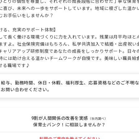
ひとりの個性を尊重し、それぞれの成長段階に合わせた丁寧な保育
に喜び、未来への一歩をサポートしています。地域に根ざした温か
むお手伝いをしませんか？

ける、充実のサポート体制】

して長く働ける環境づくりに力を入れています。残業は月平均ほと
ますよ。社会保険完備はもちろん、私学共済加入で結婚・出産祝い
キャリアアップ研修制度であなたの成長をしっかりサポート。日々
時には助け合える温かいチームワークが自慢です。美味しい職員給食
せる職場です♪
、給与、勤務時間、休日・休暇、福利厚生、応募資格などのご不明
にお問い合わせください。
9割が人間関係の改善を実感
（社内調べ）
保育士バンク！に相談しませんか？
転職のご意向を教えてください