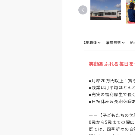
仕事内容
募集職種
雇用形態
給
笑顔あふれる毎日を
■月給20万円以上！賞
■残業は月平均ほとん
■充実の福利厚生で長
■日祝休み＆長期休暇あ
ーー【子どもたちの笑
0歳から5歳までの幅
庭では、四季折々の自