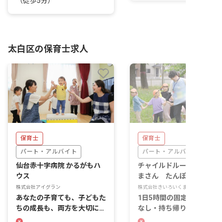
（徒歩5分）
太白区の保育士求人
保育士
保育士
パート・アルバイト
パート・アルバイト
仙台赤十字病院 かるがもハ
チャイルドルームきいろい
ウス
まさん たんぽぽ館
株式会社アイグラン
株式会社きいろいくまさん
あなたの子育ても、子どもた
1日5時間の固定勤務。残業
ちの成長も、両方を大切にで
なし・持ち帰りなしでプラ
きる職場
ベートも充実！