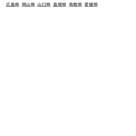
広島県
岡山県
山口県
島根県
鳥取県
愛媛県
香川県
徳島県
高知県
福岡県
熊本県
鹿児島県
長崎県
大分県
宮崎県
佐賀県
沖縄県
TOP
宮城県
仙台市
太白区
太陽と大地の長町南保育園
保育士の求人（パート
太陽と大地の長町南保育園
で募集している保育士求
人の詳細ページです。保育士バンクでは、太陽と大
地の長町南保育園の募集情報に精通したキャリアア
ドバイザーが、求人情報や転職活動をサポートしま
す。
宮城県
で保育士・幼稚園教諭の求人をお探しの
方にピッタリです。小規模保育や
仙台市太白区
で気
になる保育士の求人があれば、電話やメールでお問
い合わせください。保育士の求人・転職なら【保育
士バンク!】