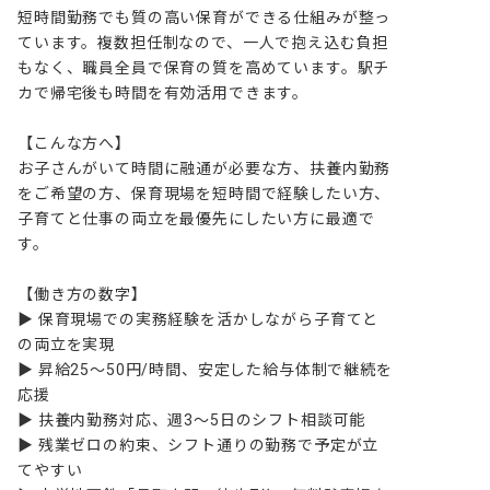
短時間勤務でも質の高い保育ができる仕組みが整っ
ています。複数担任制なので、一人で抱え込む負担
もなく、職員全員で保育の質を高めています。駅チ
カで帰宅後も時間を有効活用できます。

【こんな方へ】

お子さんがいて時間に融通が必要な方、扶養内勤務
をご希望の方、保育現場を短時間で経験したい方、
子育てと仕事の両立を最優先にしたい方に最適で
す。

【働き方の数字】

▶ 保育現場での実務経験を活かしながら子育てと
の両立を実現

▶ 昇給25～50円/時間、安定した給与体制で継続を
応援

▶ 扶養内勤務対応、週3～5日のシフト相談可能

▶ 残業ゼロの約束、シフト通りの勤務で予定が立
てやすい
