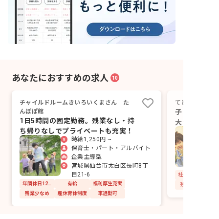
あなたにおすすめの求人
10
チャイルドルームきいろいくまさん た
てとて保育園
んぽぽ館
子どもたちの
1日5時間の固定勤務。残業なし・持
大きな成長を
ち帰りなしでプライベートも充実！
いませんか？
時給1,250円 ~
保育士・パート・アルバイト
企業主導型
宮城県仙台市太白区長町8丁
目21-6
社会保険完備
年間休日120日以上
有給
福利厚生充実
残業少なめ
残業少なめ
産休育休制度
車通勤可