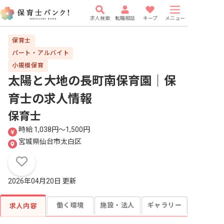
求人検索
転職相談
キープ
メニュー
保育士
パート・アルバイト
小規模保育
太陽と大地の長町南保育園｜保
育士
の求人情報
保育士
時給 1,038円〜1,500円
宮城県仙台市太白区
2026年04月20日 更新
働く環境
施設・法人
ギャラリー
求人内容