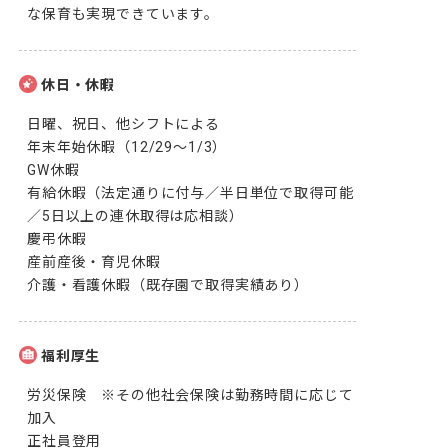
な保育も実現できています。
休日・休暇
日曜、祝日、他シフトによる

年末年始休暇（12/29～1/3）

GW休暇

有給休暇（法定通りに付与／半日単位で取得可能
／5日以上の連休取得は応相談）

慶弔休暇

産前産後・育児休暇

介護・看護休暇（既存園で取得実績あり）
福利厚生
労災保険　※その他社会保険は勤務時間に応じて
加入

正社員登用
