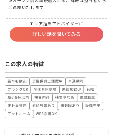
※オープン前の新規園のため、詳細は担当者から
ご連絡いたします。
エリア担当アドバイザーに
詳しい話を聞いてみる
この求人の特徴
新卒も歓迎
男性保育士活躍中
車通勤可
ブランクOK
産休育休制度
未経験歓迎
有給
駅近5分以内
扶養内可
残業少なめ
低離職率
正社員登用
昇給昇進あり
複数園あり
設備充実
アットホーム
WEB面接OK