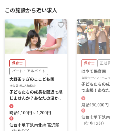
この施設から近い求人
保育士
保育士
正社員
パート・アルバイト
はやて保育園
有限会社ワンアベニュー
大野田すぎのここども園
子どもたちの成長を一番近
社会福祉法人柏松会
で応援！あなたの温かい心
子どもたちの成長を間近で感
ここで輝かせませんか？
じませんか？あなたの温かい
心が輝く場所がここにありま
月給190,000円 ~ 190,000
す。
時給1,100円 ~ 1,200円
仙台市地下鉄南北線 長町
（徒歩12分）
仙台市地下鉄南北線 富沢駅