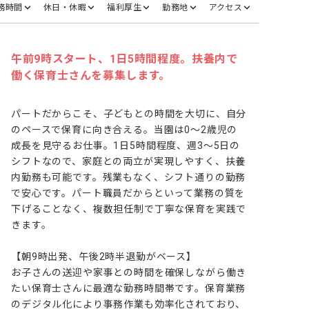
務時間
休日・休暇
福利厚生
勤務地
アクセス
午前9時スタート、1日5時間程度。扶養内で
働く保育士さんを募集します。
パートだからこそ、子どもとの時間を大切に、自分
のペースで保育に向き合える。当園は0～2歳児の
成長を見守るお仕事。1日5時間程度、週3～5日の
シフトなので、家庭との両立が実現しやすく、扶養
内勤務も可能です。残業もなく、シフト通りの勤務
で安心です。パート職員だからといって業務の質を
下げることなく、複数担任制で丁寧な保育を実践で
きます。

【朝9時出発、午後2時半退勤がベース】

お子さんの送迎や家事との時間を確保しながら働き
たい保育士さんに最適な勤務時間帯です。保育業務
のデジタル化により事務作業も効率化されており、