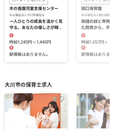
パート・アルバイト
パート・アルバイト
木の香園児童支援センター
田口保育園
社会福祉法人大川市福祉会
社会福祉法人田口福祉会
一人ひとりの成長を温かく見
田畑の緑と寺院の甍に囲ま
守る。あなたの優しさが輝く
た厨房から、子どもたちの
場所。
「おいしい」を届けます。
時給1,240円 ~ 1,440円
時給1,057円 ~
駅情報はありません。
駅情報はありません。
大川市の保育士求人