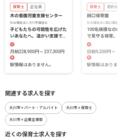
保育士
正社員
保育士
契約社員
木の香園児童支援センター
田口保育園
社会福祉法人大川市福祉会
社会福祉法人田口福祉会
子どもたちの可能性を広げた
100名規模なのに、複数体
いあなたへ。温かい支援で未
で見守る保育。
来を育む場所。
月給228,900円 ~ 237,300円
日給9,200円 ~
駅情報はありません。
駅情報はありません。
関連する求人を探す
大川市 × パート・アルバイト
大川市 × 保育士
大川市 × 企業主導型
近くの保育士求人を探す