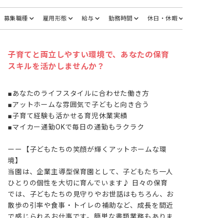
募集職種
雇用形態
給与
勤務時間
休日・休暇
子育てと両立しやすい環境で、あなたの保育
スキルを活かしませんか？
■あなたのライフスタイルに合わせた働き方

■アットホームな雰囲気で子どもと向き合う

■子育て経験も活かせる育児休業実績

■マイカー通勤OKで毎日の通勤もラクラク

ーー【子どもたちの笑顔が輝くアットホームな環
境】

当園は、企業主導型保育園として、子どもたち一人
ひとりの個性を大切に育んでいます♪ 日々の保育
では、子どもたちの見守りやお世話はもちろん、お
散歩の引率や食事・トイレの補助など、成長を間近
で感じられるお仕事です。簡単な書類業務もありま