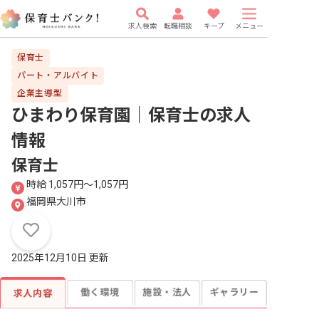
求人検索
転職相談
キープ
メニュー
保育士
パート・アルバイト
企業主導型
ひまわり保育園｜保育士
の求人
情報
保育士
時給 1,057円〜1,057円
福岡県大川市
2025年12月10日 更新
働く環境
施設・法人
ギャラリー
求人内容