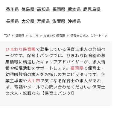
香川県
徳島県
高知県
福岡県
熊本県
鹿児島県
長崎県
大分県
宮崎県
佐賀県
沖縄県
TOP
福岡県
大川市
ひまわり保育園
保育士の求人（パート・アルバイト）
ひまわり保育園
で募集している保育士求人の詳細ペ
ージです。保育士バンクでは、ひまわり保育園の募
集情報に精通したキャリアアドバイザーが、求人情
報や転職活動をサポートします。
福岡県
で保育士・
幼稚園教諭の求人をお探しの方にピッタリです。企
業主導型や
大川市
で気になる保育士の求人があれ
ば、電話やメールでお問い合わせください。保育士
の求人・転職なら【保育士バンク!】
保育士バンク！は
あなたに合う職場を一緒にお探ししま