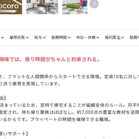
種
雇用形態
給与
勤務時間
休日・休暇
福利厚生
勤務
現場では、帰り時間がちゃんと約束される。
そ、フラットな人間関係からスタートできる環境。定員10名に対し
り添う療育を実現しています。

由】

と決まっているため、定時で帰宅することが組織全体のルール。月平
限定され、持ち帰り業務はほぼなし。約7,000点の豊富な教材を活
いるからです。プライベートの時間を確保できる職場。

厚いサポート】
