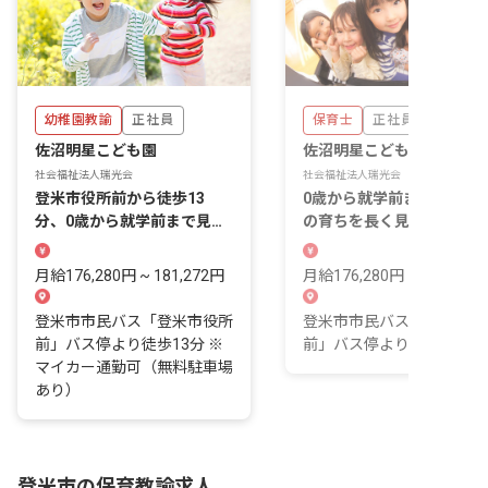
幼稚園教諭
正社員
保育士
正社員
佐沼明星こども園
佐沼明星こども園
社会福祉法人瑞光会
社会福祉法人瑞光会
登米市役所前から徒歩13
0歳から就学前まで、同じ
分、0歳から就学前まで見守
の育ちを長く見守れる認定
る認定こども園です。
ども園です。
月給176,280円 ~ 181,272円
月給176,280円 ~ 181,272
登米市市民バス「登米市役所
登米市市民バス「登米市役
前」バス停より徒歩13分 ※
前」バス停より徒歩13分
マイカー通勤可（無料駐車場
あり）
登米市の保育教諭求人