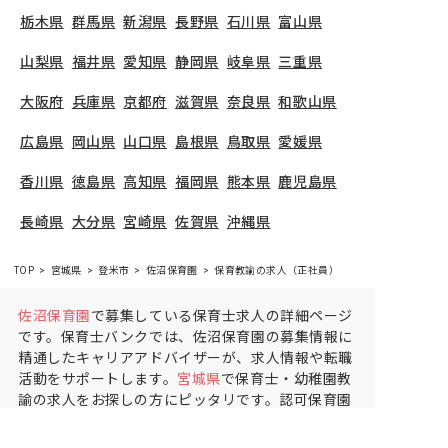
栃木県
群馬県
新潟県
長野県
石川県
富山県
山梨県
福井県
愛知県
静岡県
岐阜県
三重県
大阪府
兵庫県
京都府
滋賀県
奈良県
和歌山県
広島県
岡山県
山口県
島根県
鳥取県
愛媛県
香川県
徳島県
高知県
福岡県
熊本県
鹿児島県
長崎県
大分県
宮崎県
佐賀県
沖縄県
TOP
宮城県
登米市
佐沼保育園
保育教諭の求人（正社員）
佐沼保育園
で募集している保育士求人の詳細ページ
です。保育士バンクでは、佐沼保育園の募集情報に
精通したキャリアアドバイザーが、求人情報や転職
活動をサポートします。
宮城県
で保育士・幼稚園教
諭の求人をお探しの方にピッタリです。認可保育園
や
登米市
で気になる保育士の求人があれば、電話や
メールでお問い合わせください。保育士の求人・転