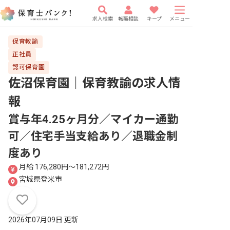
求人検索
転職相談
キープ
メニュー
保育教諭
正社員
認可保育園
佐沼保育園｜保育教諭
の求人情
報
賞与年4.25ヶ月分／マイカー通勤
可／住宅手当支給あり／退職金制
度あり
月給 176,280円〜181,272円
宮城県登米市
2026年07月09日 更新