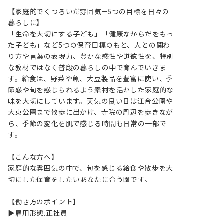
【家庭的でくつろいだ雰囲気—5つの目標を日々の
暮らしに】

「生命を大切にする子ども」「健康なからだをもっ
た子ども」など5つの保育目標のもと、人との関わ
り方や言葉の表現力、豊かな感性や道徳性を、特別
な教材ではなく普段の暮らしの中で育んでいきま
す。給食は、野菜や魚、大豆製品を豊富に使い、季
節感や旬を感じられるよう素材を活かした家庭的な
味を大切にしています。天気の良い日は江合公園や
大東公園まで散歩に出かけ、寺院の周辺を歩きなが
ら、季節の変化を肌で感じる時間も日常の一部で
す。

【こんな方へ】

家庭的な雰囲気の中で、旬を感じる給食や散歩を大
切にした保育をしたいあなたに合う園です。

【働き方のポイント】

▶雇用形態:正社員
