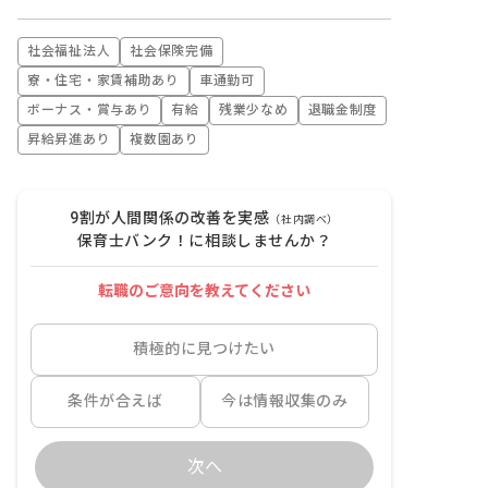
社会福祉法人
社会保険完備
寮・住宅・家賃補助あり
車通勤可
ボーナス・賞与あり
有給
残業少なめ
退職金制度
昇給昇進あり
複数園あり
9割が人間関係の改善を実感
（社内調べ）
保育士バンク！に相談しませんか？
転職のご意向を教えてください
積極的に見つけたい
条件が合えば
今は情報収集のみ
次へ