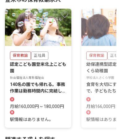
保育教諭
正社員
保育教諭
正社員
認定こども園登米北上こども
幼保連携型認定こども園 
園
くら幼稚園
社会福祉法人専称福祉会
学校法人さくら学園
140名の園でも帰れる。事務
食育を大切にする温かい園
作業は勤務時間内に完結しま
で、子どもたちの成長を一
す。
に見守りませんか？
月給160,000円 ~ 180,000円
月給166,000円 ~ 180,000
駅情報はありません。
駅情報はありません。