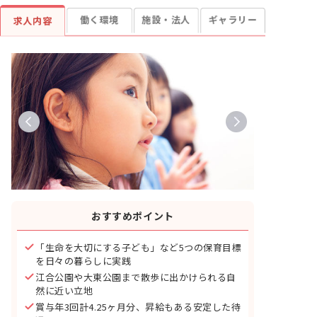
働く環境
施設・法人
ギャラリー
求人内容
おすすめポイント
「生命を大切にする子ども」など5つの保育目標
を日々の暮らしに実践
江合公園や大東公園まで散歩に出かけられる自
然に近い立地
賞与年3回計4.25ヶ月分、昇給もある安定した待