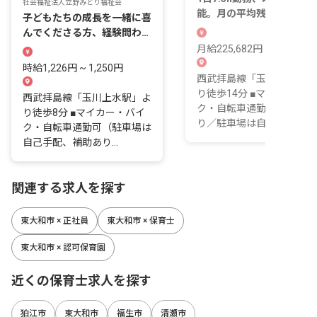
社会福祉法人立野みどり福祉会
能。月の平均残業3hで持ち
子どもたちの成長を一緒に喜
帰り仕事なし！
んでくださる方、経験問わず
歓迎しています！
月給225,682円 ~ 252,520
時給1,226円 ~ 1,250円
西武拝島線「玉川上水駅」
り徒歩14分 ■マイカー・バ
西武拝島線「玉川上水駅」よ
ク・自転車通勤可（駐輪場
り徒歩8分 ■マイカー・バイ
り／駐車場は自己...
ク・自転車通勤可（駐車場は
自己手配、補助あり...
関連する求人を探す
東大和市 × 正社員
東大和市 × 保育士
東大和市 × 認可保育園
近くの保育士求人を探す
狛江市
東大和市
福生市
清瀬市