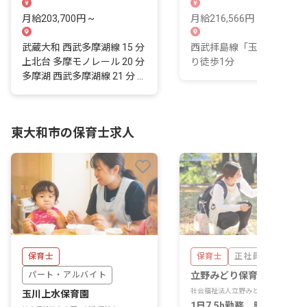
月給203,700円 ~
月給216,566円 ~ 350,008
武蔵大和 西武多摩湖線 15 分
西武拝島線「玉川上水駅」
上北台 多摩モノレール 20 分
り徒歩1分
多摩湖 西武多摩湖線 21 分 ...
東大和市の保育士求人
保育士
保育士
正社員
パート・アルバイト
立野みどり保育園
社会福祉法人立野みどり福祉会
玉川上水保育園
1日7.5h勤務、時間固定も