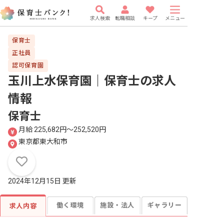
求人検索
転職相談
キープ
メニュー
保育士
正社員
認可保育園
玉川上水保育園｜保育士
の求人
情報
保育士
月給 225,682円〜252,520円
東京都東大和市
2024年12月15日 更新
働く環境
施設・法人
ギャラリー
求人内容