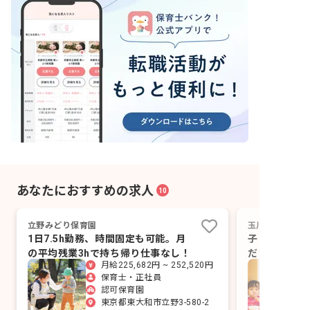
あなたにおすすめの求人
10
立野みどり保育園
玉川上水保育園
1日7.5h勤務、時間固定も可能。月
子どもたちの
の平均残業3hで持ち帰り仕事なし！
ださる方、経
月給225,682円 ~ 252,520円
す！
保育士・正社員
認可保育園
東京都東大和市立野3-580-2