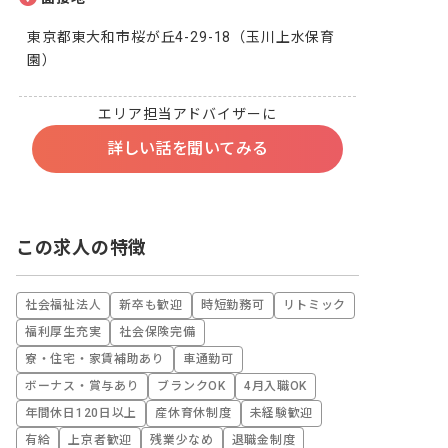
東京都東大和市桜が丘4-29-18（玉川上水保育
園）
エリア担当アドバイザーに
詳しい話を聞いてみる
この求人の特徴
社会福祉法人
新卒も歓迎
時短勤務可
リトミック
福利厚生充実
社会保険完備
寮・住宅・家賃補助あり
車通勤可
ボーナス・賞与あり
ブランクOK
4月入職OK
年間休日120日以上
産休育休制度
未経験歓迎
有給
上京者歓迎
残業少なめ
退職金制度