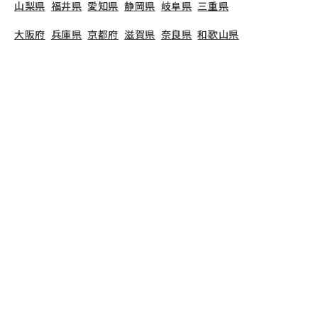
山梨県
福井県
愛知県
静岡県
岐阜県
三重県
大阪府
兵庫県
京都府
滋賀県
奈良県
和歌山県
広島県
岡山県
山口県
島根県
鳥取県
愛媛県
香川県
徳島県
高知県
福岡県
熊本県
鹿児島県
長崎県
大分県
宮崎県
佐賀県
沖縄県
TOP
東京都
東大和市
玉川上水保育園
保育士の求人（正社員）
玉川上水保育園
で募集している保育士求人の詳細ペ
ージです。保育士バンクでは、玉川上水保育園の募
集情報に精通したキャリアアドバイザーが、求人情
報や転職活動をサポートします。
東京都
で保育士・
幼稚園教諭の求人をお探しの方にピッタリです。認
可保育園や
東大和市
で気になる保育士の求人があれ
ば、電話やメールでお問い合わせください。保育士
の求人・転職なら【保育士バンク!】