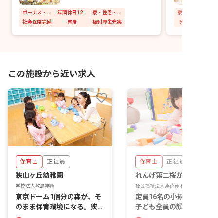
ボーナス・賞与あり
年間休日120日以上
寮・住宅・家賃補助あり
社会保険完備
有給
福利厚生充実
残業少なめ
この施設から近い求人
保育士
正社員
保育士
正社員
狭山ヶ丘幼稚園
れんげ第二桜が丘保育園
学校法人敷島学園
社会福祉法人蓮花苑本部事務所
東京ドーム1個分の森が、そ
定員16名の小規模保育園。
のまま保育環境になる。狭山
子ども全員の顔が見える距
ヶ丘幼稚園の日常です。
で保育ができます。