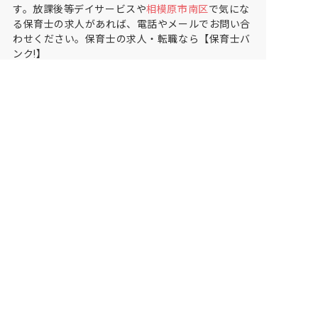
す。放課後等デイサービスや
相模原市南区
で気にな
る保育士の求人があれば、電話やメールでお問い合
わせください。保育士の求人・転職なら【保育士バ
ンク!】
保育士バンク！は
あなたに合う職場を一緒にお探ししま
す
保育をよく知るアドバイザーがフルサポート
非公開求人やここだけの保育園情報が充実
累計40万人以上が利用した信頼実績
適正な有料職業紹介事業者として
厚生労働省の認定取得