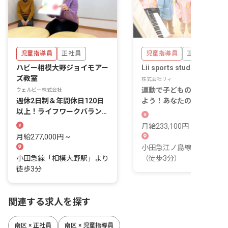
児童指導員
正社員
児童指導員
正社員
ハビー相模大野ジョイモアー
Lii sports studio 相模大野
ズ教室
株式会社リィ
運動で子どもの可能性を広
ウェルビー株式会社
週休2日制＆年間休日120日
よう！あなたの情熱が未来
以上！ライフワークバランス
創る場所。
よく働けます
月給233,100円 ~ 416,100
月給277,000円 ~
小田急江ノ島線 相模大野
小田急線「相模大野駅」より
（徒歩3分）
徒歩3分
関連する求人を探す
南区 × 正社員
南区 × 児童指導員