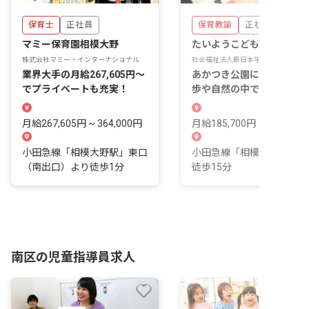
保育士
正社員
保育教諭
正社員
マミー保育園相模大野
たいようこども園
株式会社マミー・インターナショナル
社会福祉法人新日本学園
業界大手の月給267,605円～
あかつき公園に隣接し、お
でプライベートも充実！
歩や自然の中で自分で考え
子を育むこども園です。
月給267,605円 ~ 364,000円
月給185,700円 ~
小田急線「相模大野駅」東口
小田急線「相模大野駅」よ
（南出口）より徒歩1分
徒歩15分
南区の児童指導員求人