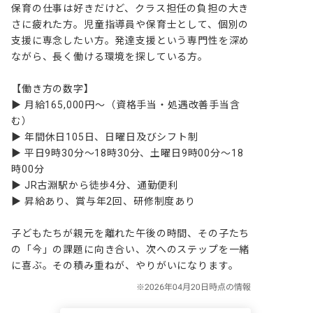
保育の仕事は好きだけど、クラス担任の負担の大き
さに疲れた方。児童指導員や保育士として、個別の
支援に専念したい方。発達支援という専門性を深め
ながら、長く働ける環境を探している方。

【働き方の数字】

▶ 月給165,000円〜（資格手当・処遇改善手当含
む）

▶ 年間休日105日、日曜日及びシフト制

▶ 平日9時30分～18時30分、土曜日9時00分～18
時00分

▶ JR古淵駅から徒歩4分、通勤便利

▶ 昇給あり、賞与年2回、研修制度あり

子どもたちが親元を離れた午後の時間、その子たち
の「今」の課題に向き合い、次へのステップを一緒
に喜ぶ。その積み重ねが、やりがいになります。