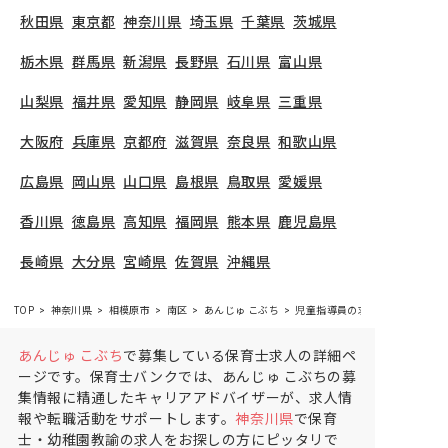
秋田県
東京都
神奈川県
埼玉県
千葉県
茨城県
栃木県
群馬県
新潟県
長野県
石川県
富山県
山梨県
福井県
愛知県
静岡県
岐阜県
三重県
大阪府
兵庫県
京都府
滋賀県
奈良県
和歌山県
広島県
岡山県
山口県
島根県
鳥取県
愛媛県
香川県
徳島県
高知県
福岡県
熊本県
鹿児島県
長崎県
大分県
宮崎県
佐賀県
沖縄県
TOP
神奈川県
相模原市
南区
あんじゅ こぶち
児童指導員の求人（正社員）
あんじゅ こぶち
で募集している保育士求人の詳細ペ
ージです。保育士バンクでは、あんじゅ こぶちの募
集情報に精通したキャリアアドバイザーが、求人情
報や転職活動をサポートします。
神奈川県
で保育
士・幼稚園教諭の求人をお探しの方にピッタリで