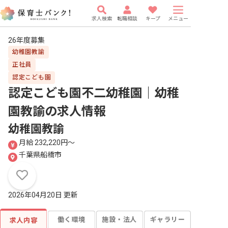
求人検索
転職相談
キープ
メニュー
26年度募集
幼稚園教諭
正社員
認定こども園
認定こども園不二幼稚園｜幼稚
園教諭
の求人情報
幼稚園教諭
月給 232,220円〜
千葉県船橋市
2026年04月20日 更新
働く環境
施設・法人
ギャラリー
求人内容