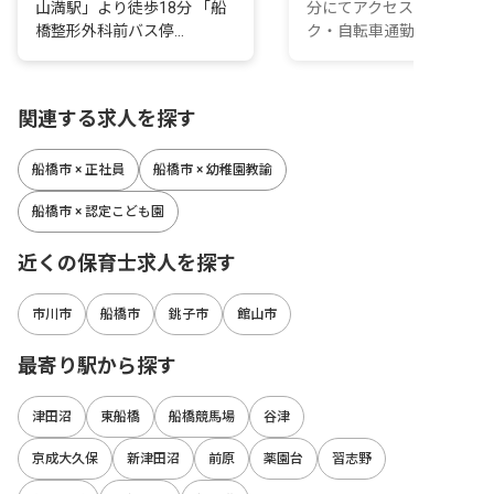
山満駅」より徒歩18分 「船
分にてアクセス可能 ※バイ
橋整形外科前バス停...
ク・自転車通勤...
関連する求人を探す
船橋市 × 正社員
船橋市 × 幼稚園教諭
船橋市 × 認定こども園
近くの保育士求人を探す
市川市
船橋市
銚子市
館山市
最寄り駅から探す
津田沼
東船橋
船橋競馬場
谷津
京成大久保
新津田沼
前原
薬園台
習志野