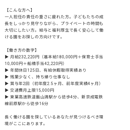
【こんな方へ】

一人担任の責任の重さに疲れた方。子どもたちの成
長をしっかり見守りながら、プライベートの時間も
大切にしたい方。給与と福利厚生で長く安心して働
ける園をお探しの方向けです。

【働き方の数字】

▶ 月給232,220円（基本給180,000円＋保育士手当
10,000円＋船橋手当42,220円）

▶ 年間休日125日、有給休暇取得実績あり

▶ 残業少なく、持ち帰り仕事なし

▶ 賞与年2回（初年度2.5ヶ月、前年度実績4ヶ月）

▶ 交通費月上限15,000円

▶ 東葉高速鉄道飯山満駅から徒歩4分、新京成電鉄
線前原駅から徒歩16分

長く働ける園を探しているあなたが見つけるべき環
境がここにあります。