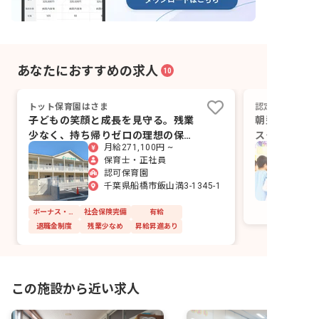
あなたにおすすめの求人
10
トット保育園はさま
認定こども園不
子どもの笑顔と成長を見守る。残業
朝型、夜型、
少なく、持ち帰りゼロの理想の保育
スタイルに合
月給271,100円 ~
環境。
保育士・正社員
認可保育園
千葉県船橋市飯山満3-1345-1
ボーナス・賞与あり
社会保険完備
有給
退職金制度
残業少なめ
昇給昇進あり
この施設から近い求人