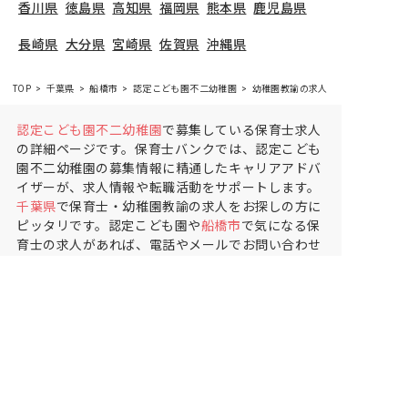
香川県
徳島県
高知県
福岡県
熊本県
鹿児島県
長崎県
大分県
宮崎県
佐賀県
沖縄県
TOP
千葉県
船橋市
認定こども園不二幼稚園
幼稚園教諭の求人（正社員）
認定こども園不二幼稚園
で募集している保育士求人
の詳細ページです。保育士バンクでは、認定こども
園不二幼稚園の募集情報に精通したキャリアアドバ
イザーが、求人情報や転職活動をサポートします。
千葉県
で保育士・幼稚園教諭の求人をお探しの方に
ピッタリです。認定こども園や
船橋市
で気になる保
育士の求人があれば、電話やメールでお問い合わせ
ください。保育士の求人・転職なら【保育士バン
ク!】
保育士バンク！は
あなたに合う職場を一緒にお探ししま