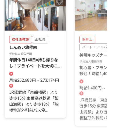
幼稚園教諭
正社員
保育士
しんめい幼稚園
パート・アルバイト
学校法人畑佐学園
神明キッズナーサリー
年間休日140日×持ち帰りな
学校法人畑佐学園
し！プライベートを大切に働
初心者・ブランクのある方
きやすい環境です
歓迎！時給1,400円と安定
入が魅力
月給262,683円 ~ 273,174円
時給1,400円 ~
JR総武線「東船橋駅」より
徒歩15分 東葉高速鉄道「飯
JR総武線「東船橋駅」よ
山満駅」より徒歩18分 「船
徒歩15分 東葉高速鉄道「
橋整形外科前バス停...
山満駅」より徒歩18分 「
橋整形外科前バス停...