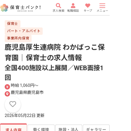
求人検索
転職相談
キープ
メニュー
保育士
パート・アルバイト
事業所内保育
鹿児島厚生連病院 わかばっこ保
育園｜保育士
の求人情報
全国400施設以上展開／WEB面接1
回
時給 1,060円〜
鹿児島県鹿児島市
2026年05月22日 更新
働く環境
施設・法人
ギャラリー
求人内容