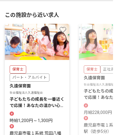
この施設から近い求人
保育士
保育士
正社員
パート・アルバイト
久遠保育園
社会福祉法人久遠福祉会
久遠保育園
子どもたちの成長を一番近
社会福祉法人久遠福祉会
で応援！あなたの温かい心
子どもたちの成長を一番近く
輝く場所です。
で応援！あなたの温かい心が
輝く場所がここにあります。
月給228,000円 ~ 313,000
時給1,200円 ~ 1,300円
鹿児島市電１系統 荒田八
駅（徒歩5分）
鹿児島市電１系統 荒田八幡