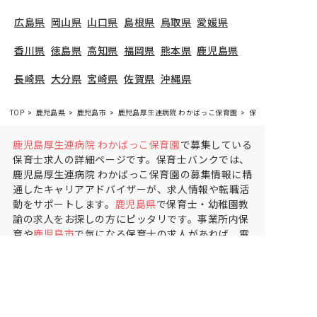
広島県
岡山県
山口県
島根県
鳥取県
愛媛県
香川県
徳島県
高知県
福岡県
熊本県
鹿児島県
長崎県
大分県
宮崎県
佐賀県
沖縄県
TOP
鹿児島県
鹿児島市
鹿児島厚生連病院 わかばっこ保育園
保育士の求人（パー
鹿児島厚生連病院 わかばっこ保育園
で募集している
保育士求人の詳細ページです。保育士バンクでは、
鹿児島厚生連病院 わかばっこ保育園の募集情報に精
通したキャリアアドバイザーが、求人情報や転職活
動をサポートします。
鹿児島県
で保育士・幼稚園教
諭の求人をお探しの方にピッタリです。事業所内保
育や
鹿児島市
で気になる保育士の求人があれば、電
話やメールでお問い合わせください。保育士の求
人・転職なら【保育士バンク!】