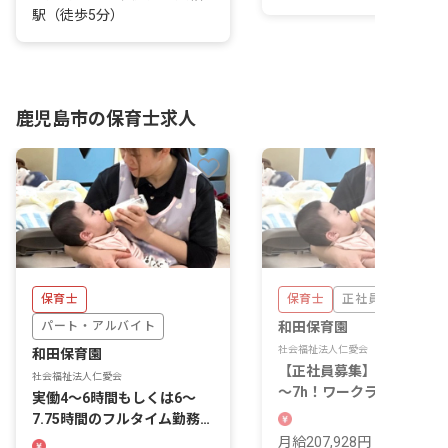
駅（徒歩5分）
鹿児島市の保育士求人
保育士
保育士
正社員
パート・アルバイト
和田保育園
社会福祉法人仁愛会
和田保育園
【正社員募集】残業月平均
社会福祉法人仁愛会
～7h！ワークライフバラン
実働4～6時間もしくは6～
スを重視して働ける
7.75時間のフルタイム勤務を
募集！
月給207,928円 ~