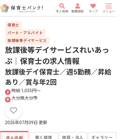
求人検索
転職相談
キープ
メニュー
保育士
パート・アルバイト
放課後等デイサービス
放課後等デイサービスれいあっ
ぷ｜保育士
の求人情報
放課後デイ保育士／週5勤務／昇給
あり／賞与年2回
時給 1,035円〜
大分県大分市
2026年07月09日 更新
働く環境
施設・法人
ギャラリー
求人内容