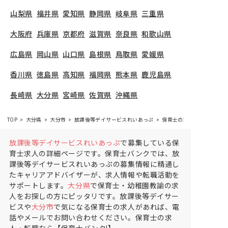
山梨県
福井県
愛知県
静岡県
岐阜県
三重県
大阪府
兵庫県
京都府
滋賀県
奈良県
和歌山県
広島県
岡山県
山口県
島根県
鳥取県
愛媛県
香川県
徳島県
高知県
福岡県
熊本県
鹿児島県
長崎県
大分県
宮崎県
佐賀県
沖縄県
TOP
大分県
大分市
放課後等デイサービスれいあっぷ
保育士の求人（パート・ア
放課後等デイサービスれいあっぷ
で募集している保
育士求人の詳細ページです。保育士バンクでは、放
課後等デイサービスれいあっぷの募集情報に精通し
たキャリアアドバイザーが、求人情報や転職活動を
サポートします。
大分県
で保育士・幼稚園教諭の求
人をお探しの方にピッタリです。放課後等デイサー
ビスや
大分市
で気になる保育士の求人があれば、電
話やメールでお問い合わせください。保育士の求