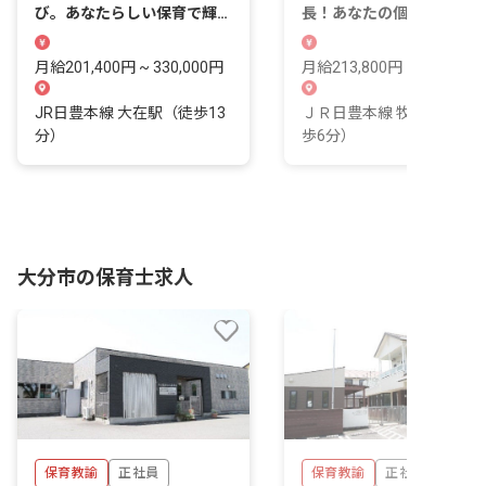
び。あなたらしい保育で輝く
長！あなたの個性が輝く保
毎日を送りましょう。
を始めませんか？
月給201,400円 ~ 330,000円
月給213,800円 ~ 231,900
JR日豊本線 大在駅（徒歩13
ＪＲ日豊本線 牧(大分)駅（
分）
歩6分）
大分市の保育士求人
保育教諭
正社員
保育教諭
正社員