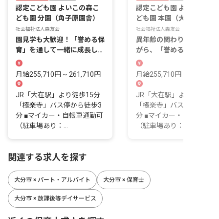
認定こども園 よいこの森こ
認定こども園 よいこの森
ども園 分園（角子原園舎）
ども園 本園（大在）
社会福祉法人森友会
社会福祉法人森友会
園見学も大歓迎！「誉める保
異年齢の関わりを大切にし
育」を通して一緒に成長して
がら、「誉める保育」を実
いきましょう
しています
月給255,710円 ~ 261,710円
月給255,710円 ~ 261,710
JR「大在駅」より徒歩15分
JR「大在駅」より徒歩15
「極楽寺」バス停から徒歩3
「極楽寺」バス停より徒歩
分 ■マイカー・自転車通勤可
分 ■マイカー・自転車通勤
（駐車場あり：...
（駐車場あり：...
関連する求人を探す
大分市 × パート・アルバイト
大分市 × 保育士
大分市 × 放課後等デイサービス