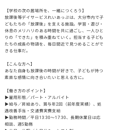
【学校の次の居場所を、一緒につくろう】

放課後等デイサービスれいあっぷは、大分市内で子
どもたちの「放課後」を支える施設。学習・遊び・
休息のメリハリのある時間を共に過ごし、一人ひと
りの「できた」を積み重ねていく。担当する子ども
たちの成長の物語を、毎日間近で見つめることがで
きる仕事だ。

【こんな方へ】

あなた自身も放課後の時間が好きで、子どもが持つ
素直な感情に向き合いたいと思える方に。

【働き方のポイント】

▶雇用形態／パート・アルバイト

▶給与／昇給あり、賞与年2回（前年度実績）、処
遇改善手当・交通費実費支給

▶勤務時間／平日13:30〜17:30、長期休業日は応
相談、週5勤務
