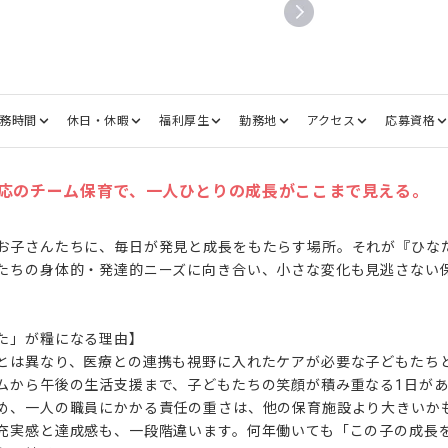
務時間
休日・休暇
福利厚生
勤務地
アクセス
応募資格
応のチーム保育で、一人ひとりの成長がここまで見える。
お子さんたちに、毎日が発見と成長をもたらす場所。それが『ひな
たちの身体的・発達的ニーズに向き合い、小さな変化も見逃さない
た」が糧になる理由】

とは異なり、医療との連携も視野に入れたケアが必要な子どもたち
ムから午後の生活支援まで、子どもたちの笑顔が積み重なる1日が
め、一人の職員にかかる責任の重さは、他の保育施設より大きいか
充実感と達成感も、一段階違います。何年働いても「この子の成長