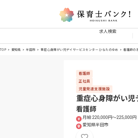
求人検索
TOP
愛知県
半田市
重症心身障がい児デイサービスセンター ひなたのゆめ
看護師の
看護師
正社員
児童発達支援施設
重症心身障がい児
看護師
月給 220,000円〜225,000円
愛知県半田市