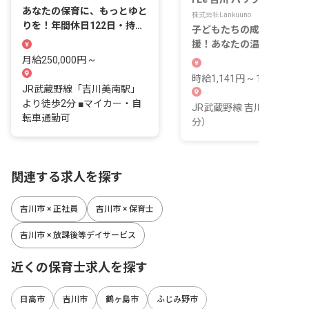
あなたの保育に、もっとゆと
株式会社Lankuuno
りを！年間休日122日・持ち
子どもたちの成長をそばで
帰りなし
援！あなたの温かい気持ち
輝く場所
月給250,000円 ~
時給1,141円 ~ 1,300円
JR武蔵野線「吉川美南駅」
より徒歩2分 ■マイカー・自
JR武蔵野線 吉川駅（徒歩1
転車通勤可
分）
関連する求人を探す
吉川市 × 正社員
吉川市 × 保育士
吉川市 × 放課後等デイサービス
近くの保育士求人を探す
日高市
吉川市
鶴ヶ島市
ふじみ野市