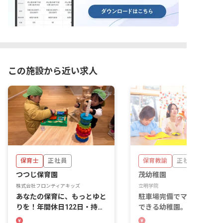
この施設から近い求人
保育士
正社員
保育教諭
正社員
つつじ保育園
茂幼稚園
株式会社フロンティアキッズ
立明学院
あなたの保育に、もっとゆと
駐車場完備でマイカー通勤
りを！年間休日122日・持ち
できる幼稚園。地域の子ど
帰りなし
たちと、車で通う距離感で