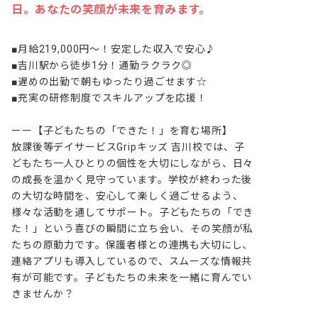
日。あなたの笑顔が未来を育みます。
■月給219,000円～！安定した収入で安心♪

■吉川駅から徒歩1分！通勤ラクラク◎

■遅めの出勤で朝もゆったり過ごせます☆

■充実の研修制度でスキルアップを応援！

ーー【子どもたちの「できた！」を育む場所】

放課後等デイサービスGripキッズ 吉川校では、子
どもたち一人ひとりの個性を大切にしながら、日々
の成長を温かく見守っています。学校が終わった後
の大切な時間を、安心して楽しく過ごせるよう、
様々な活動を通してサポート。子どもたちの「でき
た！」という喜びの瞬間に立ち会い、その笑顔が私
たちの原動力です。保護者様との連携も大切にし、
連絡アプリも導入しているので、スムーズな情報共
有が可能です。子どもたちの未来を一緒に育んでい
きませんか？
