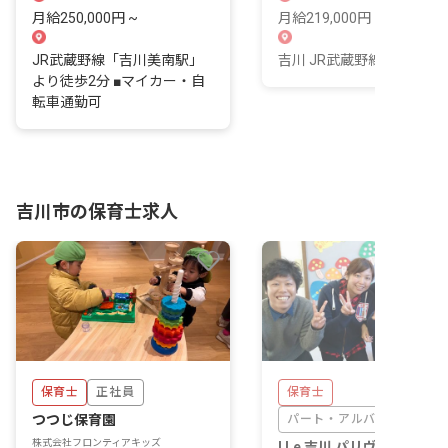
き合う仕事です。
月給250,000円 ~
月給219,000円 ~ 223,000
JR武蔵野線「吉川美南駅」
吉川 JR武蔵野線 25 分
より徒歩2分 ■マイカー・自
転車通勤可
吉川市の保育士求人
保育士
正社員
保育士
つつじ保育園
パート・アルバイト
株式会社フロンティアキッズ
I Le 吉川 パリヴェール