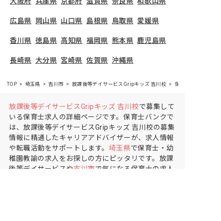
大阪府
兵庫県
京都府
滋賀県
奈良県
和歌山県
広島県
岡山県
山口県
島根県
鳥取県
愛媛県
香川県
徳島県
高知県
福岡県
熊本県
鹿児島県
長崎県
大分県
宮崎県
佐賀県
沖縄県
TOP
埼玉県
吉川市
放課後等デイサービスGripキッズ 吉川校
保育士の求人（正社
放課後等デイサービスGripキッズ 吉川校
で募集して
いる保育士求人の詳細ページです。保育士バンクで
は、放課後等デイサービスGripキッズ 吉川校の募集
情報に精通したキャリアアドバイザーが、求人情報
や転職活動をサポートします。
埼玉県
で保育士・幼
稚園教諭の求人をお探しの方にピッタリです。放課
後等デイサービスや
吉川市
で気になる保育士の求人
があれば、電話やメールでお問い合わせください。
保育士の求人・転職なら【保育士バンク!】