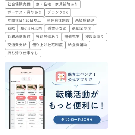
社会保険完備
寮・住宅・家賃補助あり
ボーナス・賞与あり
ブランクOK
年間休日120日以上
産休育休制度
未経験歓迎
有給
駅近5分以内
残業少なめ
退職金制度
勤務地選択可
昇給昇進あり
研修充実
複数園あり
交通費支給
借り上げ社宅制度
給食費補助
持ち帰り仕事なし