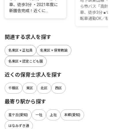
地下鉄東山線「星ヶ丘駅」
車、徒歩3分 ・2021年度に
ら市バス「高針」バス停下
新園舎完成！近くに...
車、徒歩3分 ■マイカー・
転車通勤OK／駐車場...
関連する求人を探す
名東区 × 正社員
名東区 × 保育教諭
名東区 × 認定こども園
近くの保育士求人を探す
千種区
東区
北区
西区
最寄り駅から探す
星ケ丘(愛知)
一社
上社
本郷(愛知)
はなみずき通