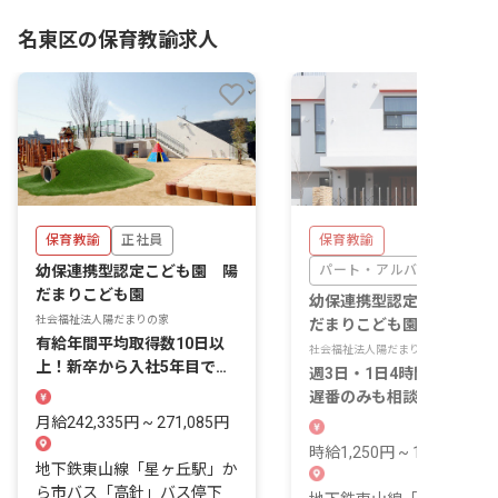
名東区の保育教諭求人
保育教諭
正社員
保育教諭
幼保連携型認定こども園 陽
パート・アルバイト
だまりこども園
幼保連携型認定こども園 
社会福祉法人陽だまりの家
だまりこども園
有給年間平均取得数10日以
社会福祉法人陽だまりの家
上！新卒から入社5年目で年
週3日・1日4時間〜♪早番
収490万円も可能！
遅番のみも相談OKの園で
きませんか？
月給242,335円 ~ 271,085円
時給1,250円 ~ 1,600円
地下鉄東山線「星ヶ丘駅」か
ら市バス「高針」バス停下