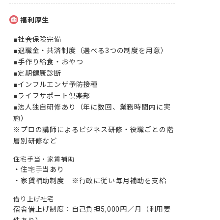
福利厚生
■社会保険完備

■退職金・共済制度（選べる3つの制度を用意）

■手作り給食・おやつ

■定期健康診断

■インフルエンザ予防接種

■ライフサポート倶楽部

■法人独自研修あり（年に数回、業務時間内に実
施）

※プロの講師によるビジネス研修・役職ごとの階
層別研修など
住宅手当・家賃補助
・住宅手当あり

・家賃補助制度　※行政に従い毎月補助を支給
借り上げ社宅
宿舎借上げ制度：自己負担5,000円／月（利用要