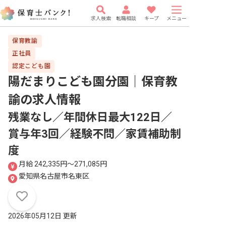
求人検索
転職相談
キープ
メニュー
保育教諭
正社員
認定こども園
陽だまりこども園分園｜保育教
諭
の求人情報
残業なし／年間休日最大122日／
賞与年3回／経験不問／家賃補助制
度
月給 242,335円〜271,085円
愛知県名古屋市名東区
2026年05月12日 更新