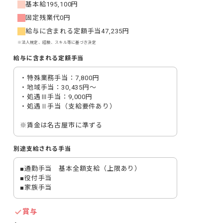
基本給
195,100円
固定残業代
0円
給与に含まれる定額手当
47,235円
※法人規定、経験、スキル等に基づき決定
給与に含まれる定額手当
・特殊業務手当：7,800円

・地域手当：30,435円～

・処遇Ⅲ手当：9,000円

・処遇Ⅱ手当（支給要件あり）

※賃金は名古屋市に準ずる
別途支給される手当
■通勤手当　基本全額支給（上限あり）

■役付手当

■家族手当
賞与