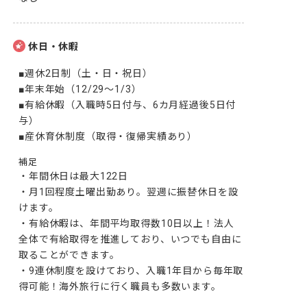
休日・休暇
■週休2日制（土・日・祝日）

■年末年始（12/29～1/3）

■有給休暇（入職時5日付与、6カ月経過後5日付
与）

■産休育休制度（取得・復帰実績あり）
補足
・年間休日は最大122日

・月1回程度土曜出勤あり。翌週に振替休日を設
けます。

・有給休暇は、年間平均取得数10日以上！法人
全体で有給取得を推進しており、いつでも自由に
取ることができます。

・9連休制度を設けており、入職1年目から毎年取
得可能！海外旅行に行く職員も多数います。