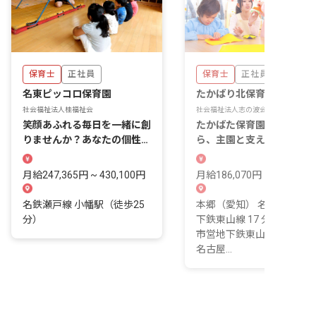
保育士
正社員
保育士
正社員
名東ピッコロ保育園
たかばり北保育園
社会福祉法人桂福祉会
社会福祉法人志の波会
笑顔あふれる毎日を一緒に創
たかばた保育園の分園だか
りませんか？あなたの個性が
ら、主園と支え合いながら
光る保育を応援！
規模保育に向き合える。
月給247,365円 ~ 430,100円
月給186,070円 ~ 209,530
名鉄瀬戸線 小幡駅（徒歩25
本郷（愛知） 名古屋市営
分）
下鉄東山線 17 分 上社 名
市営地下鉄東山線 18 分 一
名古屋...