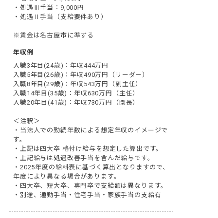
・処遇Ⅲ手当：9,000円

・処遇Ⅱ手当（支給要件あり）

※賃金は名古屋市に準ずる
年収例
入職3年目(24歳)：年収444万円

入職5年目(26歳)：年収490万円（リーダー）

入職8年目(29歳)：年収543万円（副主任）

入職14年目(35歳)：年収630万円（主任）

入職20年目(41歳)：年収730万円（園長）

＜注釈＞

・当法人での勤続年数による想定年収のイメージで
す。

・上記は四大卒 格付け給与を想定した算出です。

・上記給与は処遇改善手当を含んだ給与です。

・2025年度の給料表に基づく算出となりますので、
年度により異なる場合があります。

・四大卒、短大卒、専門卒で支給額は異なります。

・別途、通勤手当・住宅手当・家族手当の支給有