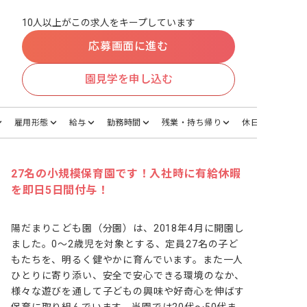
10人以上がこの求人をキープしています
応募画面に進む
園見学を申し込む
雇用形態
給与
勤務時間
残業・持ち帰り
休日・休暇
27名の小規模保育園です！入社時に有給休暇
を即日5日間付与！
陽だまりこども園（分園）は、2018年4月に開園し
ました。0～2歳児を対象とする、定員27名の子ど
もたちを、明るく健やかに育んでいます。また一人
ひとりに寄り添い、安全で安心できる環境のなか、
様々な遊びを通して子どもの興味や好奇心を伸ばす