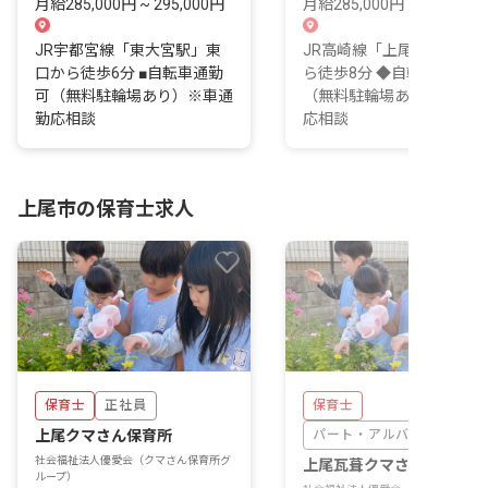
月給285,000円 ~ 295,000円
月給285,000円 ~ 295,000
JR宇都宮線「東大宮駅」東
JR高崎線「上尾駅」東口
口から徒歩6分 ■自転車通勤
ら徒歩8分 ◆自転車通勤可
可（無料駐輪場あり）※車通
（無料駐輪場あり）※車通
勤応相談
応相談
上尾市の保育士求人
保育士
正社員
保育士
上尾クマさん保育所
パート・アルバイト
社会福祉法人優愛会（クマさん保育所グ
上尾瓦葺クマさん保育所
ループ）