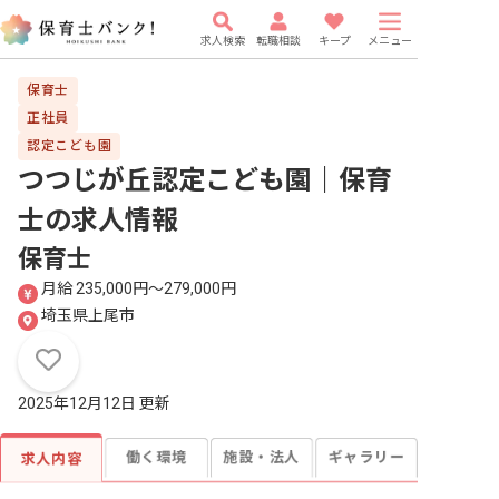
求人検索
転職相談
キープ
メニュー
保育士
正社員
認定こども園
つつじが丘認定こども園｜保育
士
の求人情報
保育士
月給 235,000円〜279,000円
埼玉県上尾市
2025年12月12日 更新
働く環境
施設・法人
ギャラリー
求人内容