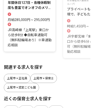
社会福祉法人優愛会（クマさん保育所
年間休日127日・各種休暇制
ループ）
度も豊富でオンオフのメリハ
プライベートも充実できる
リもばっちり
境で、子どもたちの笑顔を
てませんか
月給285,000円 ~ 295,000円
時給1,450円 ~
JR高崎線「上尾駅」東口か
ら徒歩8分 ◆自転車通勤可
JR宇都宮線「東大宮駅」
（無料駐輪場あり）※車通勤
口から徒歩6分 ■自転車通
応相談
可（無料駐輪場あり）※車
勤応相談
関連する求人を探す
上尾市 × 正社員
上尾市 × 保育士
上尾市 × 認定こども園
近くの保育士求人を探す