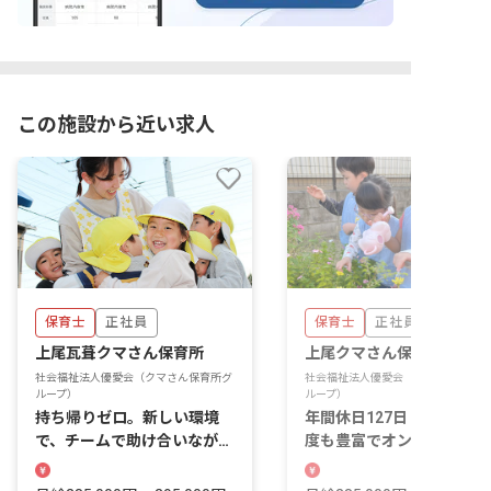
この施設から近い求人
保育士
正社員
保育士
正社員
上尾瓦葺クマさん保育所
上尾クマさん保育所
社会福祉法人優愛会（クマさん保育所グ
社会福祉法人優愛会（クマさん保育所
ループ）
ループ）
持ち帰りゼロ。新しい環境
年間休日127日・各種休暇
で、チームで助け合いながら
度も豊富でオンオフのメリ
保育をしませんか
リもばっちり