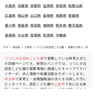
大阪府
兵庫県
京都府
滋賀県
奈良県
和歌山県
広島県
岡山県
山口県
島根県
鳥取県
愛媛県
香川県
徳島県
高知県
福岡県
熊本県
鹿児島県
長崎県
大分県
宮崎県
佐賀県
沖縄県
TOP
埼玉県
上尾市
つつじが丘認定こども園
保育士の求人（正社員）
つつじが丘認定こども園
で募集している保育士求人
の詳細ページです。保育士バンクでは、つつじが丘
認定こども園の募集情報に精通したキャリアアドバ
イザーが、求人情報や転職活動をサポートします。
埼玉県
で保育士・幼稚園教諭の求人をお探しの方に
ピッタリです。認定こども園や
上尾市
で気になる保
育士の求人があれば、電話やメールでお問い合わせ
ください。保育士の求人・転職なら【保育士バン
ク!】