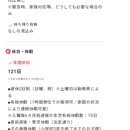
ほぼ無し

※緊急時、家族対応等、どうしても必要な場合の
み
持ち帰り有無
なしの見込み
休日・休暇
年間休日
121日
※有休は年間休日とは別途付与
■週休2日制（日曜、祝）※土曜日は勤務表によ
る

■有給休暇（1時間単位での取得可／家庭の状況
により連続休暇可能）

※入職後6カ月経過後の年次有給休暇数：10日

■産前産後・育児休暇（法定通り）

■子の看護休暇（小学校3年生終了までのお子様1