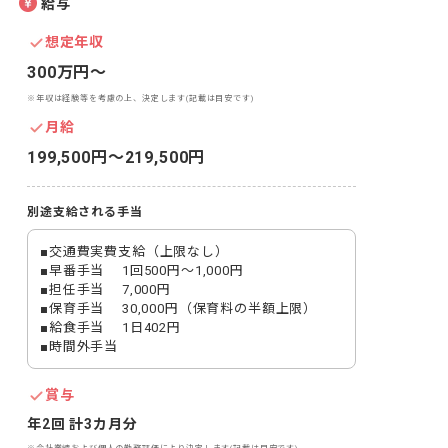
給与
想定年収
300万円〜
※年収は経験等を考慮の上、決定します(記載は目安です)
月給
199,500円〜219,500円
別途支給される手当
■交通費実費支給（上限なし）

■早番手当 　1回500円～1,000円

■担任手当 　7,000円

■保育手当 　30,000円（保育料の半額上限）

■給食手当 　1日402円

賞与
年2回 計3カ月分