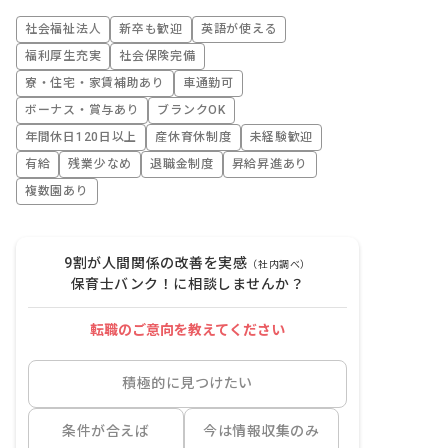
社会福祉法人
新卒も歓迎
英語が使える
福利厚生充実
社会保険完備
寮・住宅・家賃補助あり
車通勤可
ボーナス・賞与あり
ブランクOK
年間休日120日以上
産休育休制度
未経験歓迎
有給
残業少なめ
退職金制度
昇給昇進あり
複数園あり
9割が人間関係の改善を実感
（社内調べ）
保育士バンク！に相談しませんか？
転職のご意向を教えてください
積極的に見つけたい
条件が合えば
今は情報収集のみ