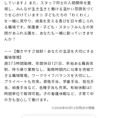
しています♪ また、スタッフ同士の人間関係を重
視し、みんなが生き生きと働ける温かい雰囲気づく
りを心がけています☆ 子どもたちの「わくわく」
を一緒に見守り、成長を支える喜びを日々感じられ
る職場です。保護者・子ども・スタッフみんなの笑
顔があふれる園を、あなたも一緒に創っていきませ
んか？

ーー【働きやすさ抜群！あなたの生活を大切にする
職場環境】

週37.5時間勤務、年間休日121日、余裕ある職員体
制、持ち帰り業務なし、勤務時間内に仕事を完結で
きる職場環境。ワークライフバランスを大切にし、
プライベートも充実。資格手当、早番手当、担任手
当、給食手当など、各種手当も充実。有給休暇は1
時間単位で取得可能。子の看護休暇など、子育て中
の方も安心して働けます。