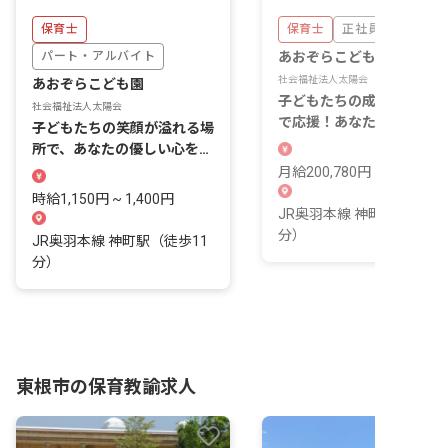
保育士
保育士
正社員
パート・アルバイト
あおぞらこども園
社会福祉法人太陽会
あおぞらこども園
子どもたちの成長を一番近
社会福祉法人太陽会
で応援！あなたの温かい心
子どもたちの笑顔が溢れる場
輝く場所です。
所で、あなたの優しい心を活
かそう！
月給200,780円 ~ 223,470
時給1,150円 ~ 1,400円
JR奥羽本線 神町駅（徒歩1
分）
JR奥羽本線 神町駅（徒歩11
分）
東根市の保育教諭求人