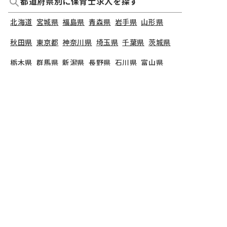
都道府県別に保育士求人を探す
北海道
宮城県
福島県
青森県
岩手県
山形県
秋田県
東京都
神奈川県
埼玉県
千葉県
茨城県
栃木県
群馬県
新潟県
長野県
石川県
富山県
山梨県
福井県
愛知県
静岡県
岐阜県
三重県
大阪府
兵庫県
京都府
滋賀県
奈良県
和歌山県
広島県
岡山県
山口県
島根県
鳥取県
愛媛県
香川県
徳島県
高知県
福岡県
熊本県
鹿児島県
長崎県
大分県
宮崎県
佐賀県
沖縄県
TOP
山形県
東根市
認定こども園おだしま
保育教諭の求人（正社員）
認定こども園おだしま
で募集している保育士求人の
詳細ページです。保育士バンクでは、認定こども園