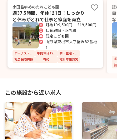
小田島ゆめのたねこども園
認定こども園お
週37.5時間、年休121日！しっかり
自然の中で子
と休みがとれて仕事と家庭を両立
なたの優しさ
月給199,500円 ~ 219,500円
場
保育教諭・正社員
認定こども園
山形県東根市大字蟹沢82番地
1
ボーナス・賞与あり
年間休日120日以上
寮・住宅・家賃補助あり
社会保険完備
有給
福利厚生充実
福利厚生充実
この施設から近い求人