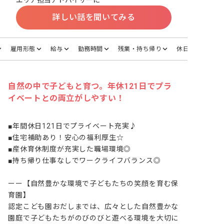
エリア担当アドバイザーに
詳しい話を聞いてみる
雇用形態
給与
勤務時間
残業・持ち帰り
休日・休暇
自然の中で子どもと育つ。年休121日でプラ
イベートとの両立がしやすい！
■年間休日121日でプライベート充実♪

■住宅補助あり！安心の福利厚生☆

■産休育休制度が充実した職場環境◎

■持ち帰り仕事なしでワークライフバランス◎

ーー【自然豊かな環境で子どもたちの笑顔を育む保
育園】

認定こども園おだしまでは、広々とした自然豊かな
園庭で子どもたちがのびのびと遊べる環境を大切に