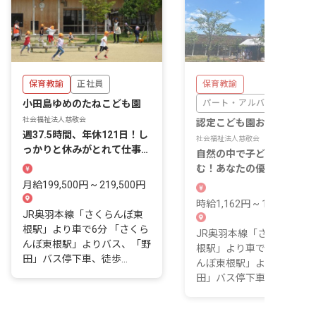
保育教諭
正社員
保育教諭
小田島ゆめのたねこども園
パート・アルバイト
社会福祉法人慈敬会
認定こども園おだしま
週37.5時間、年休121日！し
社会福祉法人慈敬会
っかりと休みがとれて仕事と
自然の中で子どもの笑顔を
家庭を両立
む！あなたの優しさと思い
りが活きる職場
月給199,500円 ~ 219,500円
時給1,162円 ~ 1,296円
JR奥羽本線「さくらんぼ東
根駅」より車で6分 「さくら
JR奥羽本線「さくらんぼ
んぼ東根駅」よりバス、「野
根駅」より車で6分 「さく
田」バス停下車、徒歩...
んぼ東根駅」よりバス、「
田」バス停下車、徒歩...