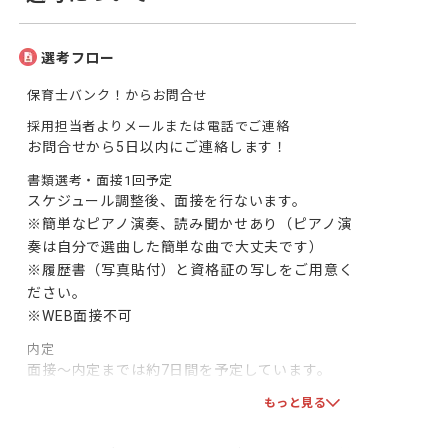
選考フロー
保育士バンク！からお問合せ
採用担当者よりメールまたは電話でご連絡
お問合せから5日以内にご連絡します！
書類選考・面接1回予定
スケジュール調整後、面接を行ないます。

※簡単なピアノ演奏、読み聞かせあり（ピアノ演
奏は自分で選曲した簡単な曲で大丈夫です）

※履歴書（写真貼付）と資格証の写しをご用意く
ださい。

※WEB面接不可
内定
面接～内定までは約7日間を予定しています。

双方で合意となりましたら、採用となります！一
もっと見る
緒に頑張りましょう！