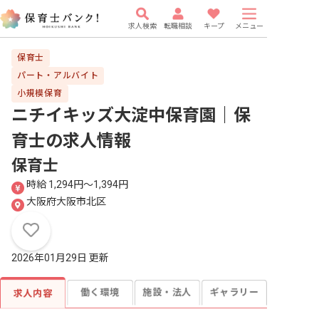
求人検索
転職相談
キープ
メニュー
保育士
パート・アルバイト
小規模保育
ニチイキッズ大淀中保育園｜保
育士
の求人情報
保育士
時給 1,294円〜1,394円
大阪府大阪市北区
2026年01月29日 更新
働く環境
施設・法人
ギャラリー
求人内容