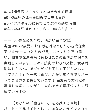
■小規模保育でじっくりと向き合える環境

■0～2歳児の成長を間近で見守る喜び

■ライフスタイルに合わせて選べる勤務時間

■嬉しい託児所あり！子育て中の方も安心

ーー【小さな命を育む、温かい保育の場】

当園は0～2歳児のお子様を対象とした小規模保育
園です☆ 一人ひとりの成長にじっくりと寄り添
い、個性や発達段階に合わせたきめ細やかな保育を
実践しています。日々の授乳やおむつ交換、食事補
助はもちろん、遊びや学びを通して子どもたちの
「できた！」を一緒に喜び、温かい気持ちでサポー
トできる方を募集しています♪ 保護者の方々との
連携も大切にしながら、安心できる環境づくりに努
めています◎

ーー【あなたの「働きたい」を応援する環境】

パート・アルバイトとして、あなたのライフスタイ