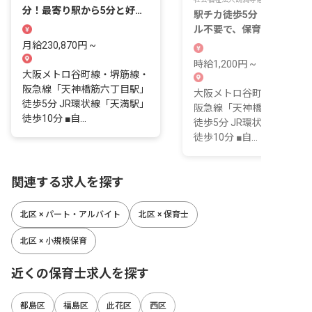
分！最寄り駅から5分と好ア
駅チカ徒歩5分！ピアノス
クセス◎
ル不要で、保育に集中しや
い環境です。
月給230,870円 ~
時給1,200円 ~
大阪メトロ谷町線・堺筋線・
阪急線「天神橋筋六丁目駅」
大阪メトロ谷町線・堺筋線
徒歩5分 JR環状線「天満駅」
阪急線「天神橋筋六丁目駅
徒歩10分 ■自...
徒歩5分 JR環状線「天満駅
徒歩10分 ■自...
関連する求人を探す
北区 × パート・アルバイト
北区 × 保育士
北区 × 小規模保育
近くの保育士求人を探す
都島区
福島区
此花区
西区