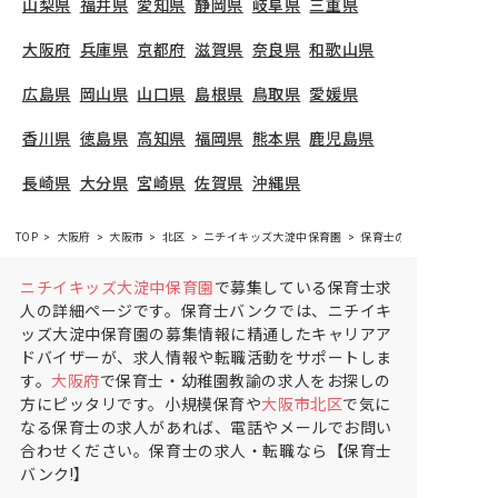
山梨県
福井県
愛知県
静岡県
岐阜県
三重県
大阪府
兵庫県
京都府
滋賀県
奈良県
和歌山県
広島県
岡山県
山口県
島根県
鳥取県
愛媛県
香川県
徳島県
高知県
福岡県
熊本県
鹿児島県
長崎県
大分県
宮崎県
佐賀県
沖縄県
TOP
大阪府
大阪市
北区
ニチイキッズ大淀中保育園
保育士の求人（パート・
ニチイキッズ大淀中保育園
で募集している保育士求
人の詳細ページです。保育士バンクでは、ニチイキ
ッズ大淀中保育園の募集情報に精通したキャリアア
ドバイザーが、求人情報や転職活動をサポートしま
す。
大阪府
で保育士・幼稚園教諭の求人をお探しの
方にピッタリです。小規模保育や
大阪市北区
で気に
なる保育士の求人があれば、電話やメールでお問い
合わせください。保育士の求人・転職なら【保育士
バンク!】