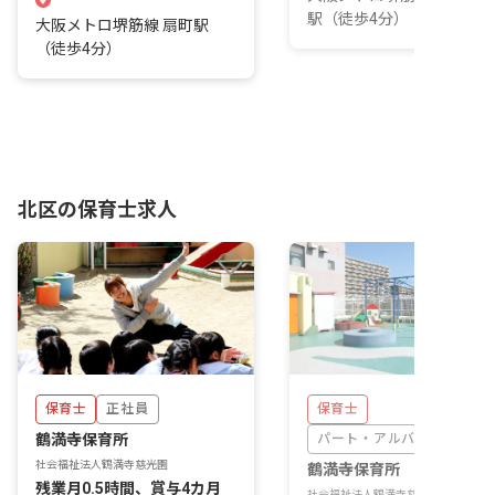
駅（徒歩4分）
大阪メトロ堺筋線 扇町駅
（徒歩4分）
北区の保育士求人
保育士
正社員
保育士
鶴満寺保育所
パート・アルバイト
社会福祉法人鶴満寺慈光園
鶴満寺保育所
残業月0.5時間、賞与4カ月
社会福祉法人鶴満寺慈光園