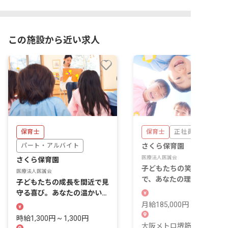
この施設から近い求人
保育士
保育士
正社員
パート・アルバイト
さくら保育園
医療法人医誠会
さくら保育園
子どもたちの笑顔が輝く場
医療法人医誠会
で、あなたの理想の保育を
子どもたちの成長を間近で見
現しませんか？新しい一歩
守る喜び。あなたの温かい手
応援します。
が未来を育む場所です。
月給185,000円 ~ 210,000
時給1,300円 ~ 1,300円
大阪メトロ堺筋線 扇町(大阪