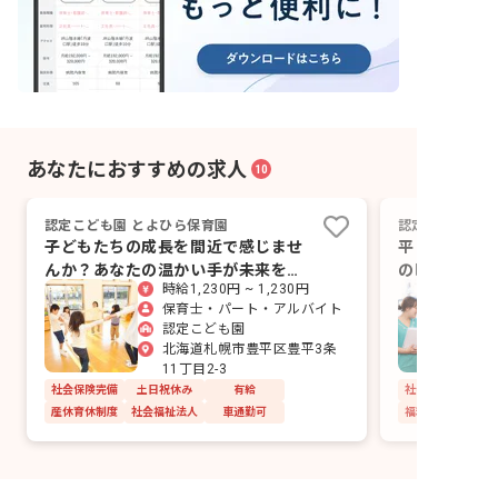
あなたにおすすめの求人
10
認定こども園 とよひら保育園
認定こども園月
子どもたちの成長を間近で感じませ
平日のみ・残
んか？あなたの温かい手が未来を育
の時間帯で固
時給1,230円 ~ 1,230円
みます。
ます
保育士・パート・アルバイト
認定こども園
北海道札幌市豊平区豊平3条
11丁目2-3
社会保険完備
土日祝休み
有給
社会保険完備
産休育休制度
社会福祉法人
車通勤可
福利厚生充実