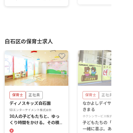
白石区の保育士求人
保育士
正社員
保育士
正社員
ディノスキッズ白石園
なかよしデイサービス げん
きまる
SDエンターテイメント株式会社
30人の子どもたちと、ゆっ
ホクシンサービス株式会社
くり時間をかける。その積み
子どもたちの「できた！」
重ねが、あなたの保育にな
一緒に喜ぶ。あなたの温か