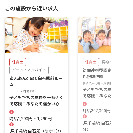
この施設から近い求人
保育士
保育士
契約社員
パート・アルバイト
幼保連携型認定こども園北
札幌幼稚園
あんあんclass 白石駅前ルー
学校法人札幌大蔵学園
ム
子どもたちの成長を一番近
iNe Japon株式会社
で応援！あなたの温かい心
子どもたちの成長を一番近く
輝く場所です。
で応援！あなたの温かい心が
輝く場所
月給202,000円 ~ 290,000
時給1,290円 ~ 1,290円
JR千歳線 白石駅（徒歩10
分）
JR千歳線 白石駅（徒歩1分）