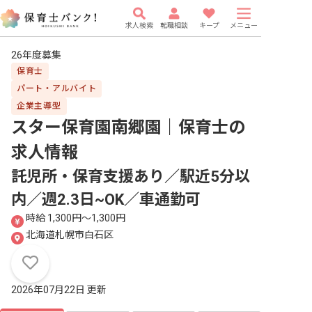
求人検索
転職相談
キープ
メニュー
26年度募集
保育士
パート・アルバイト
企業主導型
スター保育園南郷園｜保育士
の
求人情報
託児所・保育支援あり／駅近5分以
内／週2.3日~OK／車通勤可
時給 1,300円〜1,300円
北海道札幌市白石区
2026年07月22日 更新