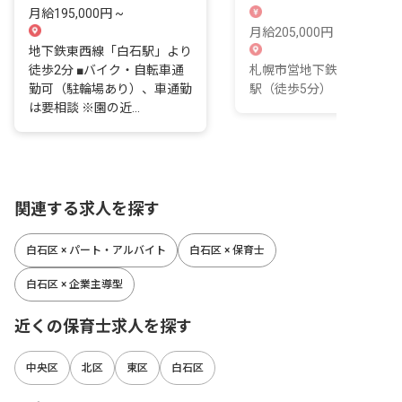
る。
心が輝く場所です。
月給195,000円 ~
月給205,000円 ~ 234,000
地下鉄東西線「白石駅」より
徒歩2分 ■バイク・自転車通
札幌市営地下鉄東西線 白
勤可（駐輪場あり）、車通勤
駅（徒歩5分）
は要相談 ※園の近...
関連する求人を探す
白石区 × パート・アルバイト
白石区 × 保育士
白石区 × 企業主導型
近くの保育士求人を探す
中央区
北区
東区
白石区