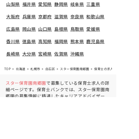
山梨県
福井県
愛知県
静岡県
岐阜県
三重県
大阪府
兵庫県
京都府
滋賀県
奈良県
和歌山県
広島県
岡山県
山口県
島根県
鳥取県
愛媛県
香川県
徳島県
高知県
福岡県
熊本県
鹿児島県
長崎県
大分県
宮崎県
佐賀県
沖縄県
TOP
北海道
札幌市
白石区
スター保育園南郷園
保育士の求人（パート・アル
スター保育園南郷園
で募集している保育士求人の詳
細ページです。保育士バンクでは、スター保育園南
郷園の募集情報に精通したキャリアアドバイザー
が、求人情報や転職活動をサポートします。
北海道
で保育士・幼稚園教諭の求人をお探しの方にピッタ
リです。企業主導型や
札幌市白石区
で気になる保育
士の求人があれば、電話やメールでお問い合わせく
ださい。保育士の求人・転職なら【保育士バン
ク!】