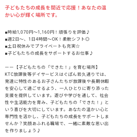
子どもたちの成長を間近で応援！あなたの温
かい心が輝く場所です。
■時給1,070円～1,160円！頑張りを評価♪

■週2日～、1日4時間～OK！柔軟シフト◎

■土日祝休みでプライベートも充実☆

■子どもたちの成長をサポートするお仕事♪

ーー【子どもたちの「できた！」を育む場所】

KTC放課後等デイサービスはぐぽん若久通りでは、
発達に特性のあるお子さんたちが放課後や長期休暇
を安心して過ごせるよう、一人ひとりに寄り添った
支援を提供しています。遊びや学びを通して、社会
性や生活能力を育み、子どもたちの「できた！」と
いう喜びを大切にしています。あなたの温かい心と
専門性を活かし、子どもたちの成長をサポートしま
せんか？笑顔あふれる職場で、一緒に素敵な思い出
を作りましょう♪
