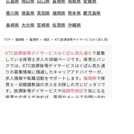
広島県
岡山県
山口県
島根県
鳥取県
愛媛県
香川県
徳島県
高知県
福岡県
熊本県
鹿児島県
長崎県
大分県
宮崎県
佐賀県
沖縄県
TOP
福岡県
福岡市
南区
KTC放課後等デイサービスはぐぽん若久通り
KTC放課後等デイサービスはぐぽん若久通り
で募集
している保育士求人の詳細ページです。保育士バン
クでは、KTC放課後等デイサービスはぐぽん若久通
りの募集情報に精通したキャリアアドバイザーが、
求人情報や転職活動をサポートします。
福岡県
で保
育士・幼稚園教諭の求人をお探しの方にピッタリで
す。放課後等デイサービスや
福岡市南区
で気になる
保育士の求人があれば、電話やメールでお問い合わ
せください。保育士の求人・転職なら【保育士バン
ク!】