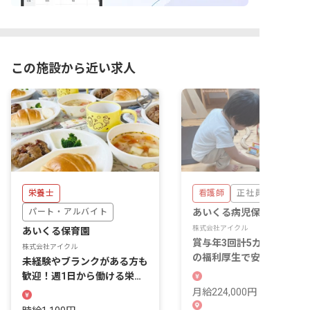
この施設から近い求人
栄養士
看護師
正社員
パート・アルバイト
あいくる病児保育室
株式会社アイクル
あいくる保育園
賞与年3回計5カ月分！充実
株式会社アイクル
の福利厚生で安心して長く
未経験やブランクがある方も
ける病児保育室！
歓迎！週1日から働ける栄養
士募集♪
月給224,000円 ~ 249,999