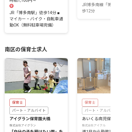
時給1,100円 ~
JR博多南線「博多南駅」
歩12分
JR「博多南駅」徒歩14分 ■
マイカー・バイク・自転車通
勤OK（無料駐車場完備）
南区の保育士求人
保育士
保育士
パート・アルバイト
パート・アルバイト
アイグラン保育園大橋
あいくる病児保育室
株式会社アイグラン
株式会社アイクル
「自分の子を預けたい園」を
週1日から勤務可能！当園