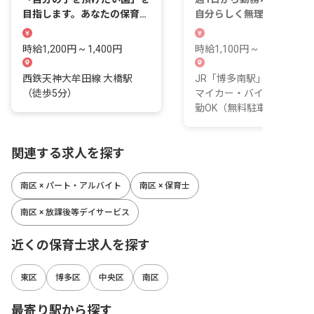
目指します。あなたの保育へ
自分らしく無理なく働きま
の想いが輝く場所
んか！
時給1,200円 ~ 1,400円
時給1,100円 ~
西鉄天神大牟田線 大橋駅
JR「博多南駅」徒歩14分 ■
（徒歩5分）
マイカー・バイク・自転車
勤OK（無料駐車場完備）
関連する求人を探す
南区 × パート・アルバイト
南区 × 保育士
南区 × 放課後等デイサービス
近くの保育士求人を探す
東区
博多区
中央区
南区
最寄り駅から探す