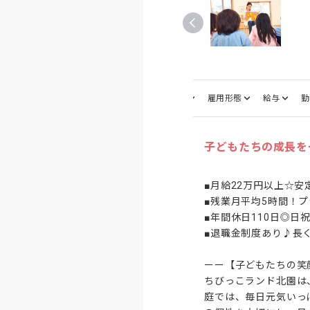
仕事内容
募集職種
雇用形態
給与
勤
子どもたちの成長を
■月給22万円以上☆安
■残業月平均5時間！プ
■年間休日110日◎日
■退職金制度あり♪長く
ーー【子どもたちの笑
ちびっこランド北園は
庭では、毎日元気いっ