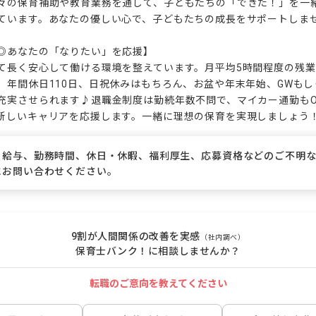
々の保育補助や教育業務を通して、子どもたちの「できた！」を一
ています。あなたの優しい心で、子どもたちの成長をサポートしませ
◎あなたの「なりたい」を応援】

て長く安心して働ける環境を整えています。月平均5時間程度の残
。年間休日110日、日祝休みはもちろん、お盆や年末年始、GWも
充実させられます♪退職金制度は勤続年数不問で、マイカー通勤もO
新しいキャリアを応援します。一緒に理想の保育を実現しましょう
、給与、勤務時間、休日・休暇、福利厚生、応募資格などのご不明
にお問い合わせください。
9割が人間関係の改善を実感
（社内調べ）
保育士バンク！に相談しませんか？
転職のご意向を教えてください