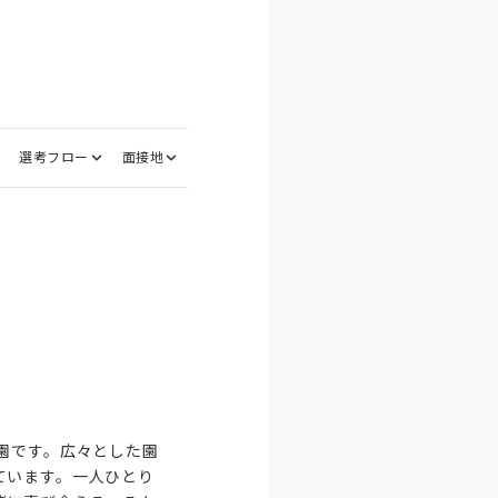
選考フロー
面接地
園です。広々とした園
ています。一人ひとり