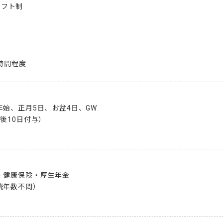
シフト制

5時間程度
始、正月5日、お盆4日、GW

後10日付与）

健康保険・厚生年金

年数不問）
