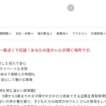
務時間
休日・休暇
福利厚生
勤務地
アクセス
応募資格
一番近くで応援！あなたの温かい心が輝く場所です。
定した収入で安心

ライベートも充実

祝休みで家族との時間も

安心して働ける環境

顔を育む温かい保育園】

、0歳から5歳までのお子様がのびのびと成長できる企業主導型保育
ぱいの声が響き渡り、子どもたちは自然の中でたくさんの発見をし