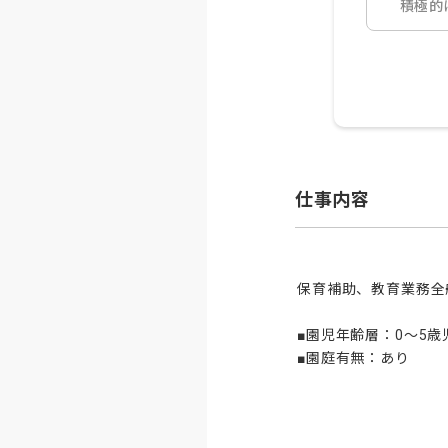
積極的
仕事内容
保育補助、教育業務全般
■園児年齢層：0～5歳児
■園庭有無：あり