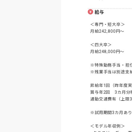
給与
＜専門・短大卒＞

月給242,800円～

＜四大卒＞

月給248,000円～

※特殊勤務手当・担任
※残業手当は別途支
昇給年1回（昨年度実
賞与年2回　3カ月分
通勤交通費有（上限30,
※試用期間3カ月あり
＜モデル年収例＞
