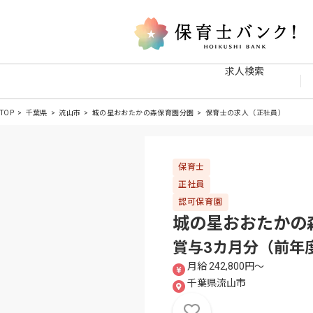
求人検索
TOP
千葉県
流山市
城の星おおたかの森保育園分園
保育士の求人（正社員）
保育士
正社員
認可保育園
城の星おおたかの
賞与3カ月分（前年
月給 242,800円〜
千葉県流山市