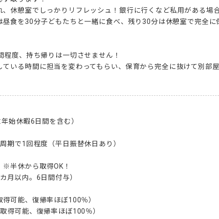
れ、休憩室でしっかりリフレッシュ！銀行に行くなど私用がある場合は
は昼食を30分子どもたちと一緒に食べ、残り30分は休憩室で完全に
間程度、持ち帰りは一切させません！

している時間に担当を変わってもらい、保育から完全に抜けて別部
末年始休暇6日間を含む）



周期で1回程度（平日振替休日あり）

※半休から取得OK！

カ月以内。6日間付与）

得可能、復帰率ほぼ100％）

取得可能、復帰率ほぼ100％）
