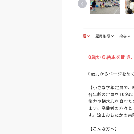
募集職種
雇用形態
給与
0歳から絵本を開き
0歳児からページをめ
【小さな学年定員で、
各年齢の定員を10名
像力や探求心を育むた
ます。高齢者の方々と
す。流山おおたかの森
【こんな方へ】
