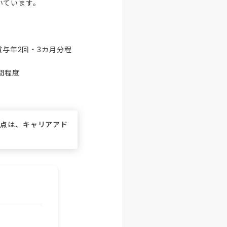
ています。

賞与年2回・3カ月分程
間程度

な点は、キャリアアド