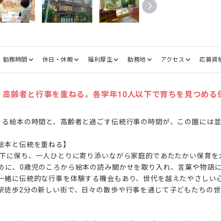
勤務時間
休日・休暇
福利厚生
勤務地
アクセス
応募資
、高齢者と行事を重ねる。各学年10人以下で育ちを見つめる
くる絵本の時間と、高齢者と過ごす伝統行事の時間が、この園には並
絵本と伝統を重ねる】

以下に保ち、一人ひとりに寄り添いながら家庭的であたたかい保育を
めに、0歳児のころから絵本の読み聞かせを取り入れ、言葉や物語
一緒に伝統的な行事を体験する機会もあり、世代を越えたやさしい
駅徒歩2分の新しい街で、日々の散歩や行事を通じて子どもたちの世