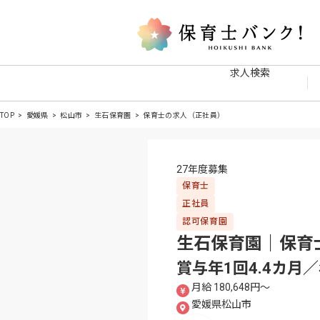
求人検索
TOP
愛媛県
松山市
生石保育園
保育士の求人（正社員）
27年度募集
保育士
正社員
認可保育園
生石保育園｜保育
賞与年1回4.4カ
月給 180,648円〜
愛媛県松山市