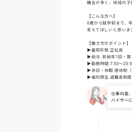
機会が多く、地域の子
【こんな方へ】

0歳から就学前まで、
支えてほしいと思います
【働き方のポイント】

▶雇用形態:正社員

▶給与: 昇給年1回・賞
▶勤務時間:7:00～2
▶休日・休暇:週休制（
▶福利厚生:退職金制
仕事内容
バイザー