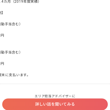
.4カ月（2019年度実績）

】

通勤手当含む）

円



通勤手当含む）

円

度末に支払います。
エリア担当アドバイザーに
詳しい話を聞いてみる