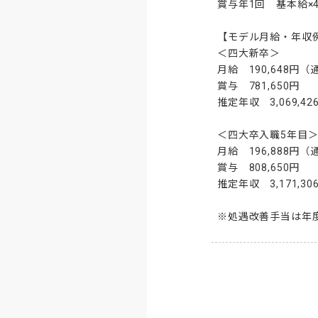
賞与年1回　基本給×4
【モデル月給・年収例
＜四大新卒＞

月給　190,648円（
賞与　781,650円

推定年収　3,069,426
＜四大卒入職5年目＞
月給　196,888円（
賞与　808,650円

推定年収　3,171,306
※処遇改善手当は年