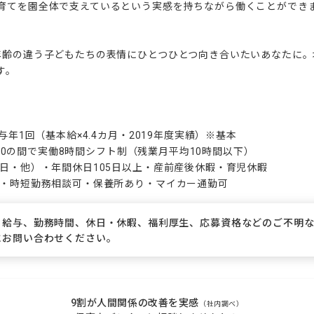
育てを園全体で支えているという実感を持ちながら働くことができま
年齢の違う子どもたちの表情にひとつひとつ向き合いたいあなたに
。

与年1回（基本給×4.4カ月・2019年度実績）※基本

0:00の間で実働8時間シフト制（残業月平均10時間以下）

日・他）・年間休日105日以上・産前産後休暇・育児休暇

度・時短勤務相談可・保養所あり・マイカー通勤可
、給与、勤務時間、休日・休暇、福利厚生、応募資格などのご不明
にお問い合わせください。
9割が人間関係の改善を実感
（社内調べ）