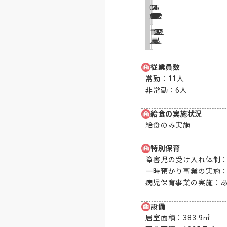
0
1
2
3
4
5
歳
歳
歳
歳
歳
歳
10
10
15
17
22
22
人
人
人
人
人
人
従業員数
常勤：
11人
非常勤：
6人
給食の実施状況
給食のみ実施
特別保育
障害児の受け入れ体制
一時預かり事業の実施
病児保育事業の実施：
設備
居室面積：
383.9㎡