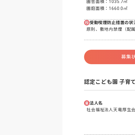
園舎面積：
1035.7㎡
園庭面積：
1660.0㎡
受動喫煙防止措置の状
原則、敷地内禁煙（配
募集
認定こども園 子育
法人名
社会福祉法人天竜厚生