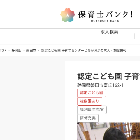
求人検索
TOP
静岡県
磐田市
認定こども園 子育てセンターとみがおかの求人・施設情報
認定こども園 子
静岡県磐田市富丘162-1
認定こども園
複数園あり
福利厚生充実
研修充実