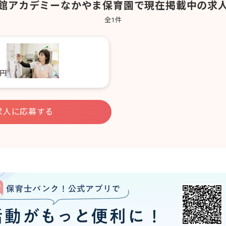
館アカデミーなかやま保育園で現在掲載中の求
全
1
件
0円
求人に応募する