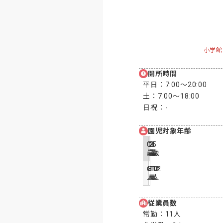
小学館
開所時間
平日：
7:00〜20:00
土：
7:00〜18:00
日祝：
-
園児対象年齢
0
1
2
3
4
5
歳
歳
歳
歳
歳
歳
6
8
10
12
12
12
人
人
人
人
人
人
従業員数
常勤：
11人