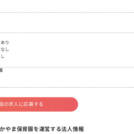
：
あり
：
なし
なし
況
設の求人に応募する
かやま保育園を運営する法人情報