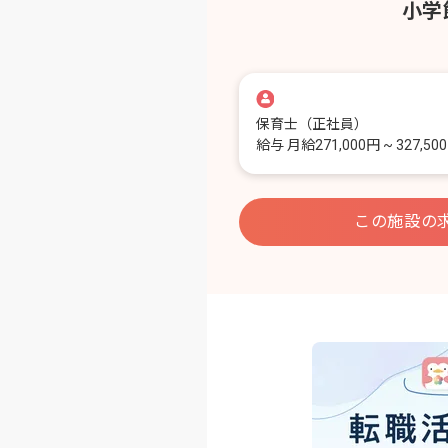
小学
保育士
（正社員）
給与
月給271,000円 ~ 327,50
この施設の