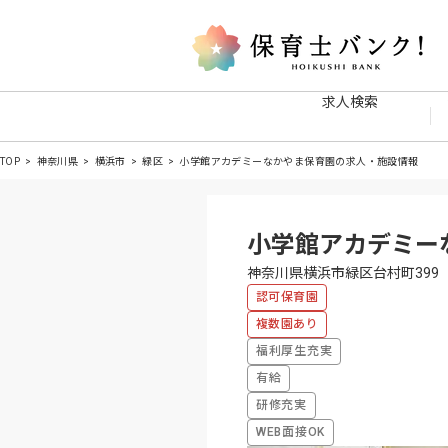
求人検索
TOP
神奈川県
横浜市
緑区
小学館アカデミーなかやま保育園の求人・施設情報
小学館アカデミー
神奈川県横浜市緑区台村町399
認可保育園
複数園あり
福利厚生充実
有給
研修充実
WEB面接OK