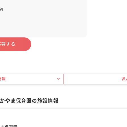
9
応募する
情報
求
かやま保育園の施設情報
やま保育園