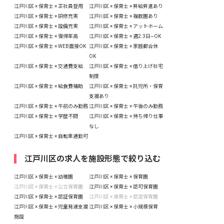
江戸川区 × 保育士 × 正社員登用
江戸川区 × 保育士 × 昇給昇進あり
江戸川区 × 保育士 × 研修充実
江戸川区 × 保育士 × 複数園あり
江戸川区 × 保育士 × 設備充実
江戸川区 × 保育士 × アットホーム
江戸川区 × 保育士 × 復帰率高
江戸川区 × 保育士 × 週2.3日~OK
江戸川区 × 保育士 × WEB面接OK
江戸川区 × 保育士 × 家庭都合休
OK
江戸川区 × 保育士 × 交通費支給
江戸川区 × 保育士 × 借り上げ社宅
制度
江戸川区 × 保育士 × 給食費補助
江戸川区 × 保育士 × 託児所・保育
支援あり
江戸川区 × 保育士 × 午前のみ勤務
江戸川区 × 保育士 × 午後のみ勤務
江戸川区 × 保育士 × 学歴不問
江戸川区 × 保育士 × 持ち帰り仕事
なし
江戸川区 × 保育士 × 自転車通勤可
江戸川区の求人を施設形態で絞り込む
江戸川区 × 保育士 × 幼稚園
江戸川区 × 保育士 × 保育園
江戸川区 × 保育士 × 公立保育園
江戸川区 × 保育士 × 認可保育園
江戸川区 × 保育士 × 認証保育園
江戸川区 × 保育士 × 認定保育園
江戸川区 × 保育士 × 児童発達支援
江戸川区 × 保育士 × 小規模保育
施設