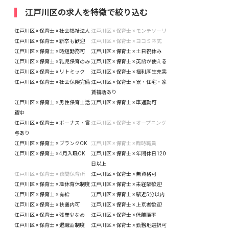
江戸川区の求人を特徴で絞り込む
江戸川区 × 保育士 × 社会福祉法人
江戸川区 × 保育士 × モンテソーリ
江戸川区 × 保育士 × 新卒も歓迎
江戸川区 × 保育士 × ヨコミネ式
江戸川区 × 保育士 × 時短勤務可
江戸川区 × 保育士 × 土日祝休み
江戸川区 × 保育士 × 乳児保育のみ
江戸川区 × 保育士 × 英語が使える
江戸川区 × 保育士 × リトミック
江戸川区 × 保育士 × 福利厚生充実
江戸川区 × 保育士 × 社会保険完備
江戸川区 × 保育士 × 寮・住宅・家
賃補助あり
江戸川区 × 保育士 × 男性保育士活
江戸川区 × 保育士 × 車通勤可
躍中
江戸川区 × 保育士 × ボーナス・賞
江戸川区 × 保育士 × オープニング
与あり
江戸川区 × 保育士 × ブランクOK
江戸川区 × 保育士 × 臨時職員
江戸川区 × 保育士 × 4月入職OK
江戸川区 × 保育士 × 年間休日120
日以上
江戸川区 × 保育士 × 夜間保育所
江戸川区 × 保育士 × 無資格可
江戸川区 × 保育士 × 産休育休制度
江戸川区 × 保育士 × 未経験歓迎
江戸川区 × 保育士 × 有給
江戸川区 × 保育士 × 駅近5分以内
江戸川区 × 保育士 × 扶養内可
江戸川区 × 保育士 × 上京者歓迎
江戸川区 × 保育士 × 残業少なめ
江戸川区 × 保育士 × 低離職率
江戸川区 × 保育士 × 退職金制度
江戸川区 × 保育士 × 勤務地選択可