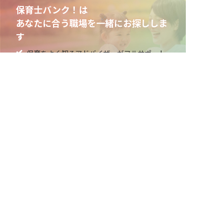
保育士バンク！は
あなたに合う職場を一緒にお探ししま
す
保育をよく知るアドバイザーがフルサポート
非公開求人やここだけの保育園情報が充実
累計40万人以上が利用した信頼実績
適正な有料職業紹介事業者として
厚生労働省の認定取得
最新情報をゲット
LINE友だち追加
毎日工作アイデア配信！