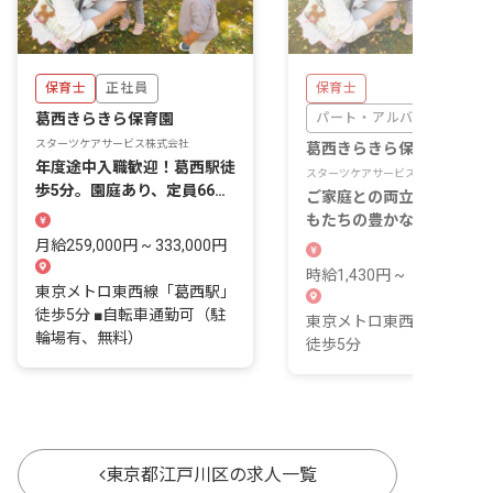
保育士
正社員
保育士
葛西きらきら保育園
パート・アルバイト
スターツケアサービス株式会社
葛西きらきら保育園
年度途中入職歓迎！葛西駅徒
スターツケアサービス株式会社
歩5分。園庭あり、定員66名
ご家庭との両立も可能！子
の保育園です！
もたちの豊かな成長を支え
素敵なお仕事です
月給259,000円 ~ 333,000円
時給1,430円 ~
東京メトロ東西線「葛西駅」
徒歩5分 ■自転車通勤可（駐
東京メトロ東西線「葛西駅
輪場有、無料）
徒歩5分
東京都江戸川区の求人一覧