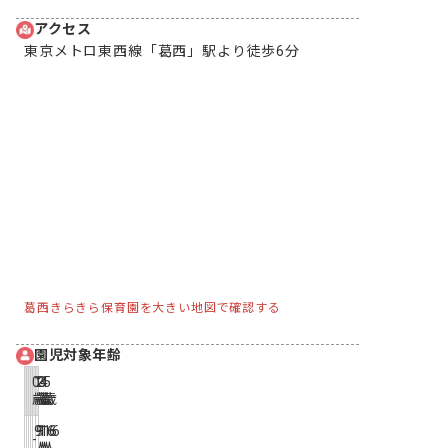
アクセス
東京メトロ東西線「葛西」駅より徒歩6分
葛西きらきら保育園を大きい地図で確認する
園児対象年齢
0
1
2
3
4
5
歳
歳
歳
歳
歳
歳
9
9
16
16
16
-