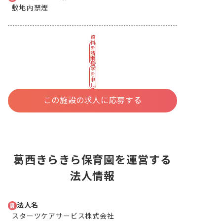
敷地内禁煙
資
料
を
請
園
求
見
す
学
る
を
申
し
込
む
この施設の求人に応募する
葛西きらきら保育園を運営する
法人情報
法人名
スターツケアサービス株式会社