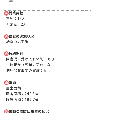
人
人
人
人
人
従業員数
常勤：
12人
非常勤：
2人
給食の実施状況
給食のみ実施
特別保育
障害児の受け入れ体制：
あり
一時預かり事業の実施：
なし
病児保育事業の実施：
なし
設備
居室面積：
-
園舎面積：
242.8㎡
園庭面積：
189.7㎡
受動喫煙防止措置の状況