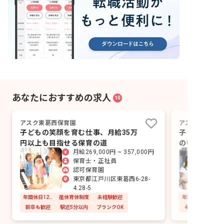
あなたにおすすめの求人
10
アスク東葛西保育園
アスク東葛西第
子どもの笑顔を育む仕事、月給35万
子どもと共に
円以上も目指せる保育の道
の待遇で叶え
月給269,000円 ~ 357,000円
保育士・正社員
認可保育園
東京都江戸川区東葛西6-28-
4.28-5
年間休日120日以上
産休育休制度
未経験歓迎
新卒も歓迎
駅近5分以内
ブランクOK
4月入職OK