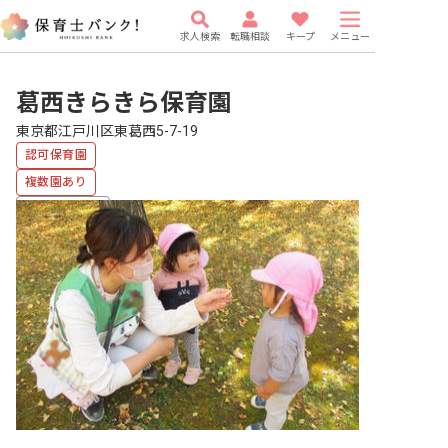
求人検索
転職相談
キープ
メニュー
葛西きらきら保育園
東京都江戸川区東葛西5-7-19
認可保育園
複数園あり
福利厚生充実
有給
駅近5分以内
研修充実