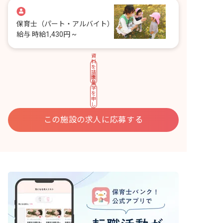
保育士
（パート・アルバイト）
給与
時給1,430円 ~
資
料
を
請
園
求
見
す
学
る
を
申
し
込
む
この施設の求人に応募する