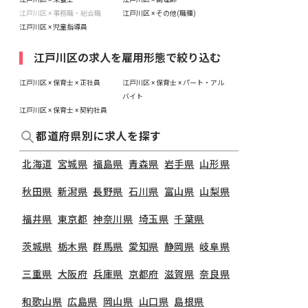
江戸川区 × 事務職・総合職
江戸川区 × その他(職種)
江戸川区 × 児童指導員
江戸川区の求人を雇用形態で絞り込む
江戸川区 × 保育士 × 正社員
江戸川区 × 保育士 × パート・アル
バイト
江戸川区 × 保育士 × 契約社員
都道府県別に求人を探す
北海道
宮城県
福島県
青森県
岩手県
山形県
秋田県
新潟県
長野県
石川県
富山県
山梨県
福井県
東京都
神奈川県
埼玉県
千葉県
茨城県
栃木県
群馬県
愛知県
静岡県
岐阜県
三重県
大阪府
兵庫県
京都府
滋賀県
奈良県
和歌山県
広島県
岡山県
山口県
島根県