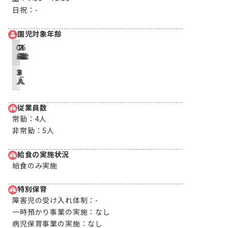
日祝：
-
園児対象年齢
0
1
2
3
4
5
歳
歳
歳
歳
歳
歳
3
8
8
-
-
-
人
人
人
従業員数
常勤：
4人
非常勤：
5人
給食の実施状況
給食のみ実施
特別保育
障害児の受け入れ体制：
-
一時預かり事業の実施：
なし
病児保育事業の実施：
なし