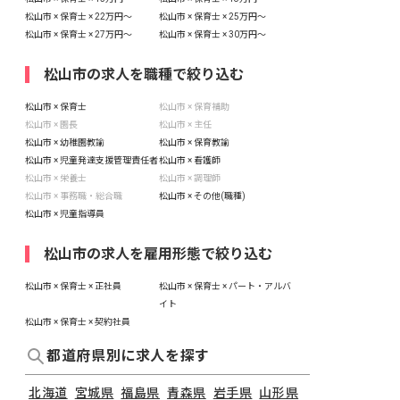
松山市 × 保育士 × 22万円〜
松山市 × 保育士 × 25万円〜
松山市 × 保育士 × 27万円〜
松山市 × 保育士 × 30万円〜
松山市の求人を職種で絞り込む
松山市 × 保育士
松山市 × 保育補助
松山市 × 園長
松山市 × 主任
松山市 × 幼稚園教諭
松山市 × 保育教諭
松山市 × 児童発達支援管理責任者
松山市 × 看護師
松山市 × 栄養士
松山市 × 調理師
松山市 × 事務職・総合職
松山市 × その他(職種)
松山市 × 児童指導員
松山市の求人を雇用形態で絞り込む
松山市 × 保育士 × 正社員
松山市 × 保育士 × パート・アルバ
イト
松山市 × 保育士 × 契約社員
都道府県別に求人を探す
北海道
宮城県
福島県
青森県
岩手県
山形県