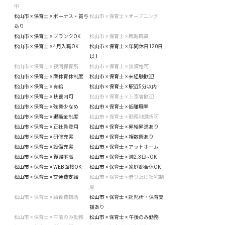
中
松山市 × 保育士 × ボーナス・賞与
松山市 × 保育士 × オープニング
あり
松山市 × 保育士 × ブランクOK
松山市 × 保育士 × 臨時職員
松山市 × 保育士 × 4月入職OK
松山市 × 保育士 × 年間休日120日
以上
松山市 × 保育士 × 夜間保育所
松山市 × 保育士 × 無資格可
松山市 × 保育士 × 産休育休制度
松山市 × 保育士 × 未経験歓迎
松山市 × 保育士 × 有給
松山市 × 保育士 × 駅近5分以内
松山市 × 保育士 × 扶養内可
松山市 × 保育士 × 上京者歓迎
松山市 × 保育士 × 残業少なめ
松山市 × 保育士 × 低離職率
松山市 × 保育士 × 退職金制度
松山市 × 保育士 × 勤務地選択可
松山市 × 保育士 × 正社員登用
松山市 × 保育士 × 昇給昇進あり
松山市 × 保育士 × 研修充実
松山市 × 保育士 × 複数園あり
松山市 × 保育士 × 設備充実
松山市 × 保育士 × アットホーム
松山市 × 保育士 × 復帰率高
松山市 × 保育士 × 週2.3日~OK
松山市 × 保育士 × WEB面接OK
松山市 × 保育士 × 家庭都合休OK
松山市 × 保育士 × 交通費支給
松山市 × 保育士 × 借り上げ社宅制
度
松山市 × 保育士 × 給食費補助
松山市 × 保育士 × 託児所・保育支
援あり
松山市 × 保育士 × 午前のみ勤務
松山市 × 保育士 × 午後のみ勤務