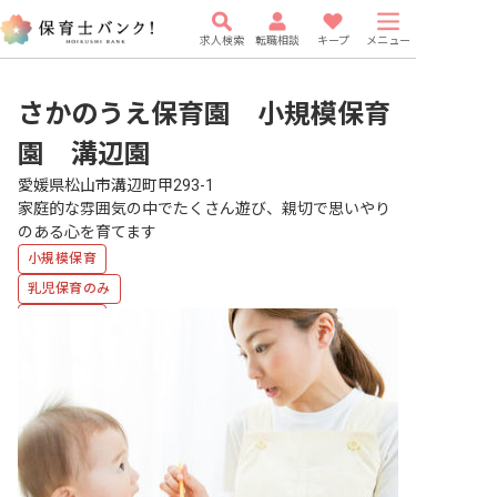
求人検索
転職相談
キープ
メニュー
さかのうえ保育園 小規模保育
園 溝辺園
愛媛県松山市溝辺町甲293-1
家庭的な雰囲気の中でたくさん遊び、親切で思いやり
のある心を育てます
小規模保育
乳児保育のみ
複数園あり
福利厚生充実
車通勤可
有給