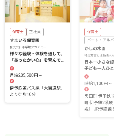
保育士
正社員
保育士
すまいる保育園
パート・アルバイト
株式会社小学館アカデミー
かしの木園
様々な経験・体験を通して、
特定非営利活動法人かしの木
「あったかい心」を育んでい
日本一小さな認可保育園で
きましょう
子ども一人ひとりの気持ち
じっくり寄り添います。
月給205,500円 ~
時給1,100円 ~
伊予鉄道バス線「大街道駅」
より徒歩10分
宮田町 伊予鉄1系統 7 分 
町 伊予鉄2系統 7 分 松山
媛） JR予讃線 8 分 JR松...