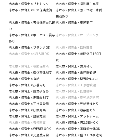
志木市 × 保育士 × リトミック
志木市 × 保育士 × 福利厚生充実
志木市 × 保育士 × 社会保険完備
志木市 × 保育士 × 寮・住宅・家賃
補助あり
志木市 × 保育士 × 男性保育士活躍
志木市 × 保育士 × 車通勤可
中
志木市 × 保育士 × ボーナス・賞与
志木市 × 保育士 × オープニング
あり
志木市 × 保育士 × ブランクOK
志木市 × 保育士 × 臨時職員
志木市 × 保育士 × 4月入職OK
志木市 × 保育士 × 年間休日120日
以上
志木市 × 保育士 × 夜間保育所
志木市 × 保育士 × 無資格可
志木市 × 保育士 × 産休育休制度
志木市 × 保育士 × 未経験歓迎
志木市 × 保育士 × 有給
志木市 × 保育士 × 駅近5分以内
志木市 × 保育士 × 扶養内可
志木市 × 保育士 × 上京者歓迎
志木市 × 保育士 × 残業少なめ
志木市 × 保育士 × 低離職率
志木市 × 保育士 × 退職金制度
志木市 × 保育士 × 勤務地選択可
志木市 × 保育士 × 正社員登用
志木市 × 保育士 × 昇給昇進あり
志木市 × 保育士 × 研修充実
志木市 × 保育士 × 複数園あり
志木市 × 保育士 × 設備充実
志木市 × 保育士 × アットホーム
志木市 × 保育士 × 復帰率高
志木市 × 保育士 × 週2.3日~OK
志木市 × 保育士 × WEB面接OK
志木市 × 保育士 × 家庭都合休OK
志木市 × 保育士 × 交通費支給
志木市 × 保育士 × 借り上げ社宅制