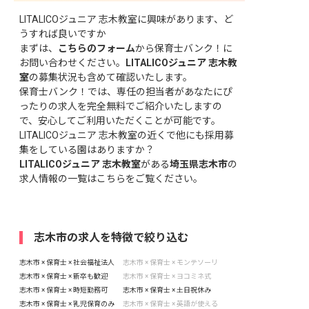
LITALICOジュニア 志木教室に興味があります、ど
うすれば良いですか
まずは、
こちらのフォーム
から保育士バンク！に
お問い合わせください。
LITALICOジュニア 志木教
室
の募集状況も含めて確認いたします。
保育士バンク！では、専任の担当者があなたにぴ
ったりの求人を完全無料でご紹介いたしますの
で、安心してご利用いただくことが可能です。
LITALICOジュニア 志木教室の近くで他にも採用募
集をしている園はありますか？
LITALICOジュニア 志木教室
がある
埼玉県志木市
の
求人情報の一覧はこちら
をご覧ください。
志木市の求人を特徴で絞り込む
志木市 × 保育士 × 社会福祉法人
志木市 × 保育士 × モンテソーリ
志木市 × 保育士 × 新卒も歓迎
志木市 × 保育士 × ヨコミネ式
志木市 × 保育士 × 時短勤務可
志木市 × 保育士 × 土日祝休み
志木市 × 保育士 × 乳児保育のみ
志木市 × 保育士 × 英語が使える