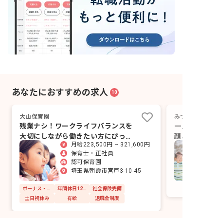
あなたにおすすめの求人
10
大山保育園
みつばすみれ学
残業ナシ！ワークライフバランスを
一人ひとりの
大切にしながら働きたい方にぴった
顔あふれる未
月給223,500円 ~ 321,600円
りです
か？
保育士・正社員
認可保育園
埼玉県朝霞市宮戸3-10-45
ボーナス・賞与あり
年間休日120日以上
社会保険完備
土日祝休み
有給
退職金制度