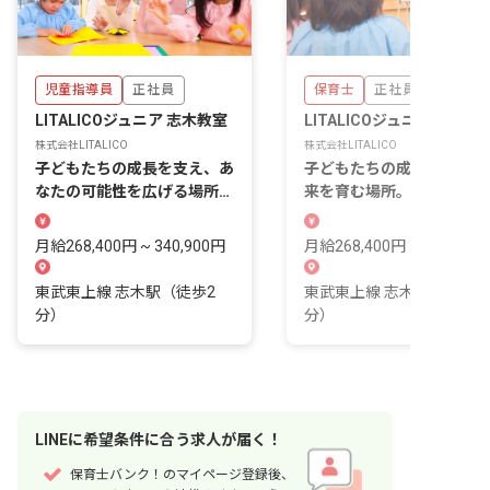
児童指導員
正社員
保育士
正社員
LITALICOジュニア 志木教室
LITALICOジュニア 志木教
株式会社LITALICO
株式会社LITALICO
子どもたちの成長を支え、あ
子どもたちの成長を支え、
なたの可能性を広げる場所。
来を育む場所。あなたの温
新しい一歩を踏み出しません
い心が輝く職場です。
か？
月給268,400円 ~ 340,900円
月給268,400円 ~ 340,900
東武東上線 志木駅（徒歩2
東武東上線 志木駅（徒歩2
分）
分）
LINE
に
希望条件
に合う求人が届く！
保育士バンク！のマイページ登録後、