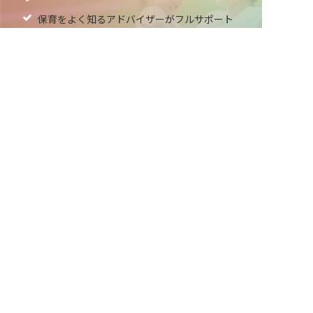
保育をよく知るアドバイザーがフルサポート
非公開求人やここだけの保育園情報が充実
累計40万人以上が利用した信頼実績
適正な有料職業紹介事業者として
厚生労働省の認定取得
最新情報をゲット
LINE友だち追加
毎日工作アイデア配信！
メニュー
ホーム
会員登録
サービス紹介
サイトマップ
転職お役立ち情報