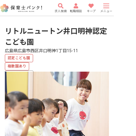
求人検索
転職相談
キープ
メニュー
リトルニュートン井口明神認定
こども園
広島県広島市西区井口明神1丁目15-11
認定こども園
複数園あり
福利厚生充実
車通勤可
有給
駅近5分以内
研修充実