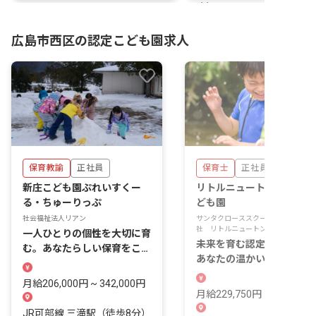
11
広島市西区の認定こども園求人
保育教諭
正社員
保育士
正社員
新庄こども園ぷれいすくー
リトルニュートン井口認定
る・ちゅーりっぷ
ども園
社会福祉法人リアン
サンタクローススクールジャパン株式
社 リトルニュートン認定こども園
一人ひとりの個性を大切に育
未来を育む認定こども園で
む。あなたらしい保育をここ
あなたの温かい心を活かし
で見つけませんか？
せんか？
月給206,000円 ~ 342,000円
月給229,750円 ~ 229,750
JR可部線 三滝駅（徒歩8分）