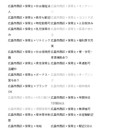
広島市西区 × 保育士 × 社会福祉法
広島市西区 × 保育士 × モンテソー
人
リ
広島市西区 × 保育士 × 新卒も歓迎
広島市西区 × 保育士 × ヨコミネ式
広島市西区 × 保育士 × 時短勤務可
広島市西区 × 保育士 × 土日祝休み
広島市西区 × 保育士 × 乳児保育の
広島市西区 × 保育士 × 英語が使え
み
る
広島市西区 × 保育士 × リトミック
広島市西区 × 保育士 × 福利厚生充
実
広島市西区 × 保育士 × 社会保険完
広島市西区 × 保育士 × 寮・住宅・
備
家賃補助あり
広島市西区 × 保育士 × 男性保育士
広島市西区 × 保育士 × 車通勤可
活躍中
広島市西区 × 保育士 × ボーナス・
広島市西区 × 保育士 × オープニン
賞与あり
グ
広島市西区 × 保育士 × ブランク
広島市西区 × 保育士 × 臨時職員
OK
広島市西区 × 保育士 × 4月入職OK
広島市西区 × 保育士 × 年間休日
120日以上
広島市西区 × 保育士 × 夜間保育所
広島市西区 × 保育士 × 無資格可
広島市西区 × 保育士 × 産休育休制
広島市西区 × 保育士 × 未経験歓迎
度
広島市西区 × 保育士 × 有給
広島市西区 × 保育士 × 駅近5分以