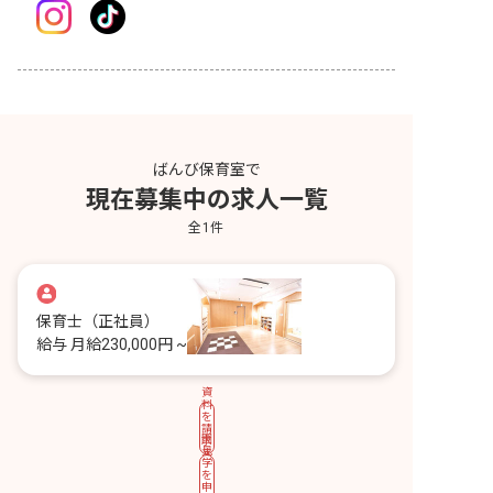
ばんび保育室で
現在募集中の求人一覧
全
1
件
保育士
（正社員）
給与
月給230,000円 ~
資
料
を
請
園
求
見
す
学
る
を
申