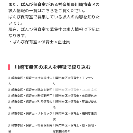
また、
ばんび保育室
がある
神奈川県川崎市幸区
の
求人情報の一覧はこちら
をご覧ください。
ばんび保育室で募集している求人の内容を知りた
いです。
現在、ばんび保育室で募集中の求人情報は下記に
なります。
・
ばんび保育室 × 保育士 × 正社員
川崎市幸区の求人を特徴で絞り込む
川崎市幸区 × 保育士 × 社会福祉法
川崎市幸区 × 保育士 × モンテソー
人
リ
川崎市幸区 × 保育士 × 新卒も歓迎
川崎市幸区 × 保育士 × ヨコミネ式
川崎市幸区 × 保育士 × 時短勤務可
川崎市幸区 × 保育士 × 土日祝休み
川崎市幸区 × 保育士 × 乳児保育の
川崎市幸区 × 保育士 × 英語が使え
み
る
川崎市幸区 × 保育士 × リトミック
川崎市幸区 × 保育士 × 福利厚生充
実
川崎市幸区 × 保育士 × 社会保険完
川崎市幸区 × 保育士 × 寮・住宅・
備
家賃補助あり