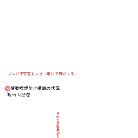
ばんび保育室を大きい地図で確認する
受動喫煙防止措置の状況
敷地内禁煙
資
料
を
請
園
求
見
す
学
る
を