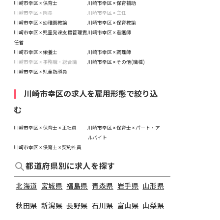
川崎市幸区 × 保育士
川崎市幸区 × 保育補助
川崎市幸区 × 園長
川崎市幸区 × 主任
川崎市幸区 × 幼稚園教諭
川崎市幸区 × 保育教諭
川崎市幸区 × 児童発達支援管理責
川崎市幸区 × 看護師
任者
川崎市幸区 × 栄養士
川崎市幸区 × 調理師
川崎市幸区 × 事務職・総合職
川崎市幸区 × その他(職種)
川崎市幸区 × 児童指導員
川崎市幸区の求人を雇用形態で絞り込
む
川崎市幸区 × 保育士 × 正社員
川崎市幸区 × 保育士 × パート・ア
ルバイト
川崎市幸区 × 保育士 × 契約社員
都道府県別に求人を探す
北海道
宮城県
福島県
青森県
岩手県
山形県
秋田県
新潟県
長野県
石川県
富山県
山梨県