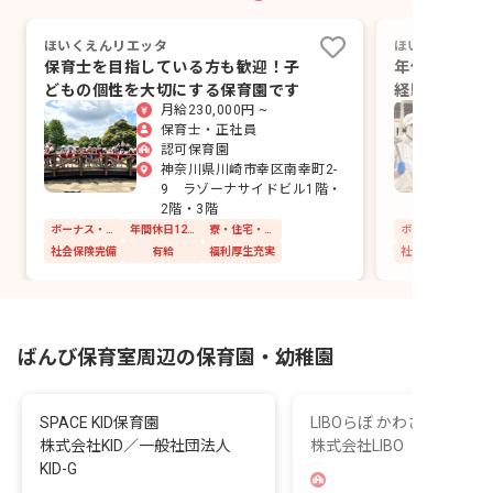
ほいくえんリエッタ
ほいくえんリエ
保育士を目指している方も歓迎！子
年休125日
どもの個性を大切にする保育園です
経験を活かし
月給230,000円 ~
に♪
保育士・正社員
認可保育園
神奈川県川崎市幸区南幸町2-
9 ラゾーナサイドビル1階・
2階・3階
ボーナス・賞与あり
年間休日120日以上
寮・住宅・家賃補助あり
社会保険完備
有給
福利厚生充実
社会保険完備
ばんび保育室周辺の保育園・幼稚園
SPACE KID保育園
LIBOらぼ かわさきにし園
株式会社KID／一般社団法人
株式会社LIBO
KID-G