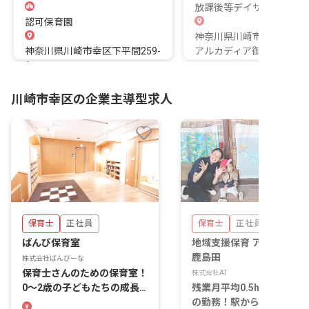
放課後等デイサービス
認可保育園
神奈川県川崎市幸区中幸町1
神奈川県川崎市幸区下平間259-
アルカディア御幸1F
1
川崎市幸区の企業主導型求人
保育士
正社員
保育士
正社員
ばんび保育室
地域支援保育 アットキッ
鹿島田
株式会社ばんびーな
保育士さんのための保育室！
株式会社AT
0～2歳の子どもたちの成長
残業月平均0.5h・17:30ま
を見守りませんか？
の勤務！駅から徒歩3分の