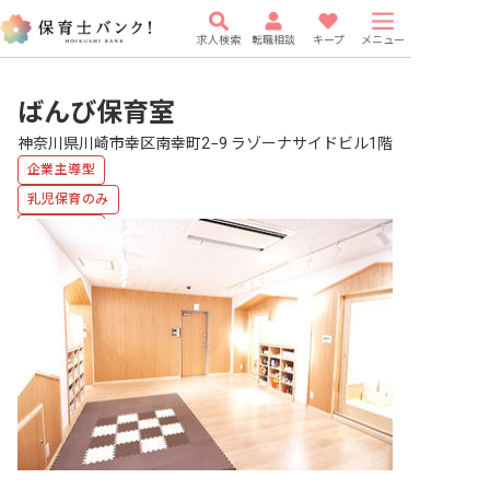
求人検索
転職相談
キープ
メニュー
ばんび保育室
神奈川県川崎市幸区南幸町2−9 ラゾーナサイドビル1階
企業主導型
乳児保育のみ
複数園あり
福利厚生充実
有給
駅近5分以内
研修充実
WEB面接OK