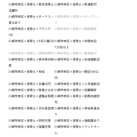
川崎市幸区 × 保育士 × 男性保育士
川崎市幸区 × 保育士 × 車通勤可
活躍中
川崎市幸区 × 保育士 × ボーナス・
川崎市幸区 × 保育士 × オープニン
賞与あり
グ
川崎市幸区 × 保育士 × ブランク
川崎市幸区 × 保育士 × 臨時職員
OK
川崎市幸区 × 保育士 × 4月入職OK
川崎市幸区 × 保育士 × 年間休日
120日以上
川崎市幸区 × 保育士 × 夜間保育所
川崎市幸区 × 保育士 × 無資格可
川崎市幸区 × 保育士 × 産休育休制
川崎市幸区 × 保育士 × 未経験歓迎
度
川崎市幸区 × 保育士 × 有給
川崎市幸区 × 保育士 × 駅近5分以
内
川崎市幸区 × 保育士 × 扶養内可
川崎市幸区 × 保育士 × 上京者歓迎
川崎市幸区 × 保育士 × 残業少なめ
川崎市幸区 × 保育士 × 低離職率
川崎市幸区 × 保育士 × 退職金制度
川崎市幸区 × 保育士 × 勤務地選択
可
川崎市幸区 × 保育士 × 正社員登用
川崎市幸区 × 保育士 × 昇給昇進あ
り
川崎市幸区 × 保育士 × 研修充実
川崎市幸区 × 保育士 × 複数園あり
川崎市幸区 × 保育士 × 設備充実
川崎市幸区 × 保育士 × アットホー
ム