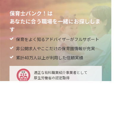
保育士バンク！は
あなたに合う職場を一緒にお探ししま
す
保育をよく知るアドバイザーがフルサポート
非公開求人やここだけの保育園情報が充実
累計40万人以上が利用した信頼実績
適正な有料職業紹介事業者として
厚生労働省の認定取得
最新情報をゲット
LINE友だち追加
毎日工作アイデア配信！