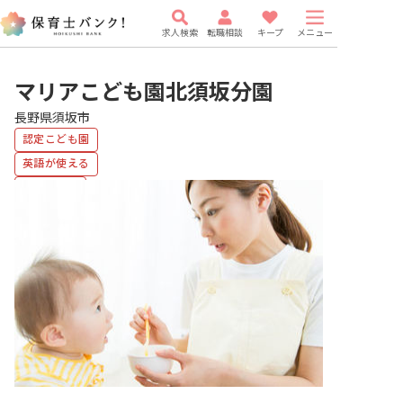
求人検索
転職相談
キープ
メニュー
マリアこども園北須坂分園
長野県須坂市
認定こども園
英語が使える
複数園あり
福利厚生充実
有給
研修充実
車通勤可
駅近5分以内
WEB面接OK