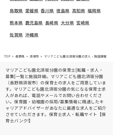
鳥取県
愛媛県
香川県
徳島県
高知県
福岡県
熊本県
鹿児島県
長崎県
大分県
宮崎県
佐賀県
沖縄県
TOP
長野県
須坂市
マリアこども園北須坂分園の求人・施設情報
マリアこども園北須坂分園の保育士[転職・求人・
募集]一覧と施設詳細。マリアこども園北須坂分園
（長野県須坂市）の保育士の求人をご用意していま
す。マリアこども園北須坂分園の気になる保育士求
人があれば、電話やメールでお問い合わせくださ
い。保育園・幼稚園の採用/募集情報に精通したキ
ャリアアドバイザーがあなたに最適な求人をご紹介
させていただきます。保育士求人・転職サイト【保
育士バンク!】