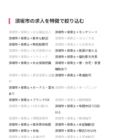
須坂市の求人を特徴で絞り込む
須坂市 × 保育士 × 社会福祉法人
須坂市 × 保育士 × モンテソーリ
須坂市 × 保育士 × 新卒も歓迎
須坂市 × 保育士 × ヨコミネ式
須坂市 × 保育士 × 時短勤務可
須坂市 × 保育士 × 土日祝休み
須坂市 × 保育士 × 乳児保育のみ
須坂市 × 保育士 × 英語が使える
須坂市 × 保育士 × リトミック
須坂市 × 保育士 × 福利厚生充実
須坂市 × 保育士 × 社会保険完備
須坂市 × 保育士 × 寮・住宅・家賃
補助あり
須坂市 × 保育士 × 男性保育士活躍
須坂市 × 保育士 × 車通勤可
中
須坂市 × 保育士 × ボーナス・賞与
須坂市 × 保育士 × オープニング
あり
須坂市 × 保育士 × ブランクOK
須坂市 × 保育士 × 臨時職員
須坂市 × 保育士 × 4月入職OK
須坂市 × 保育士 × 年間休日120日
以上
須坂市 × 保育士 × 夜間保育所
須坂市 × 保育士 × 無資格可
須坂市 × 保育士 × 産休育休制度
須坂市 × 保育士 × 未経験歓迎
須坂市 × 保育士 × 有給
須坂市 × 保育士 × 駅近5分以内
須坂市 × 保育士 × 扶養内可
須坂市 × 保育士 × 上京者歓迎