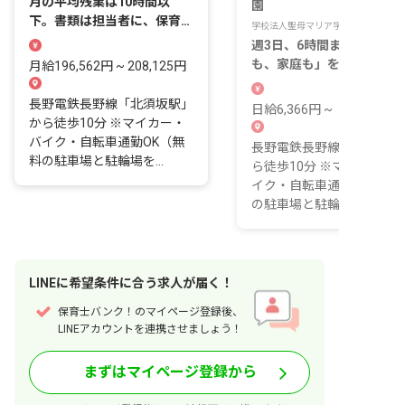
月の平均残業は10時間以
園
下。書類は担当者に、保育に
学校法人聖母マリア学園
専念できる園。
週3日、6時間まで。「仕事
も、家庭も」を実現するパ
月給196,562円 ~ 208,125円
ト勤務があります
長野電鉄長野線「北須坂駅」
日給6,366円 ~
から徒歩10分 ※マイカー・
バイク・自転車通勤OK（無
長野電鉄長野線「須坂駅」
料の駐車場と駐輪場を...
ら徒歩10分 ※マイカー・
イク・自転車通勤OK（無
の駐車場と駐輪場を完...
LINE
に
希望条件
に合う求人が届く！
保育士バンク！のマイページ登録後、
LINEアカウントを連携させましょう！
まずはマイページ登録から