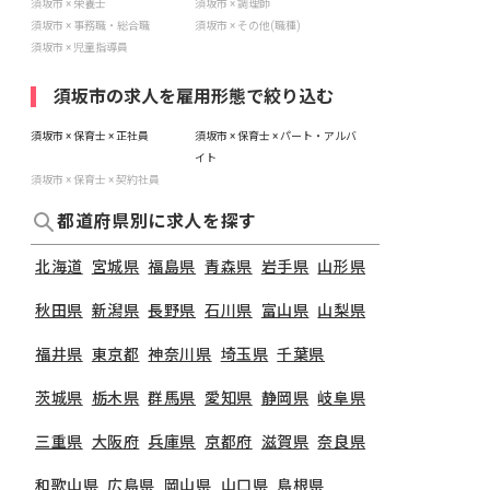
須坂市 × 栄養士
須坂市 × 調理師
須坂市 × 事務職・総合職
須坂市 × その他(職種)
須坂市 × 児童指導員
須坂市の求人を雇用形態で絞り込む
須坂市 × 保育士 × 正社員
須坂市 × 保育士 × パート・アルバ
イト
須坂市 × 保育士 × 契約社員
都道府県別に求人を探す
北海道
宮城県
福島県
青森県
岩手県
山形県
秋田県
新潟県
長野県
石川県
富山県
山梨県
福井県
東京都
神奈川県
埼玉県
千葉県
茨城県
栃木県
群馬県
愛知県
静岡県
岐阜県
三重県
大阪府
兵庫県
京都府
滋賀県
奈良県
和歌山県
広島県
岡山県
山口県
島根県