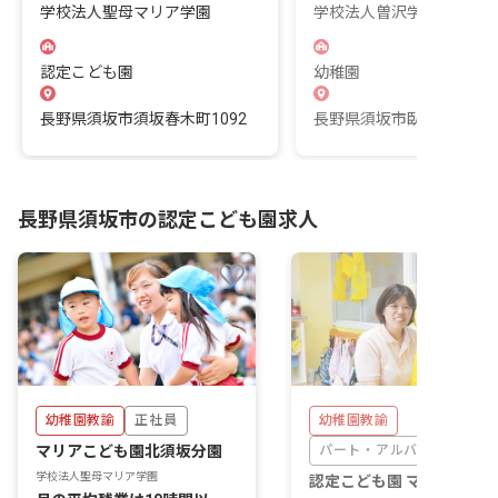
学校法人聖母マリア学園
学校法人曽沢学園
認定こども園
幼稚園
長野県須坂市須坂春木町1092
長野県須坂市臥竜4-10-2
長野県須坂市の認定こども園求人
幼稚園教諭
正社員
幼稚園教諭
マリアこども園北須坂分園
パート・アルバイト
学校法人聖母マリア学園
認定こども園 マリアこど