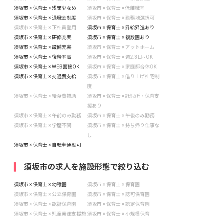
須坂市 × 保育士 × 残業少なめ
須坂市 × 保育士 × 低離職率
須坂市 × 保育士 × 退職金制度
須坂市 × 保育士 × 勤務地選択可
須坂市 × 保育士 × 正社員登用
須坂市 × 保育士 × 昇給昇進あり
須坂市 × 保育士 × 研修充実
須坂市 × 保育士 × 複数園あり
須坂市 × 保育士 × 設備充実
須坂市 × 保育士 × アットホーム
須坂市 × 保育士 × 復帰率高
須坂市 × 保育士 × 週2.3日~OK
須坂市 × 保育士 × WEB面接OK
須坂市 × 保育士 × 家庭都合休OK
須坂市 × 保育士 × 交通費支給
須坂市 × 保育士 × 借り上げ社宅制
度
須坂市 × 保育士 × 給食費補助
須坂市 × 保育士 × 託児所・保育支
援あり
須坂市 × 保育士 × 午前のみ勤務
須坂市 × 保育士 × 午後のみ勤務
須坂市 × 保育士 × 学歴不問
須坂市 × 保育士 × 持ち帰り仕事な
し
須坂市 × 保育士 × 自転車通勤可
須坂市の求人を施設形態で絞り込む
須坂市 × 保育士 × 幼稚園
須坂市 × 保育士 × 保育園
須坂市 × 保育士 × 公立保育園
須坂市 × 保育士 × 認可保育園
須坂市 × 保育士 × 認証保育園
須坂市 × 保育士 × 認定保育園
須坂市 × 保育士 × 児童発達支援施
須坂市 × 保育士 × 小規模保育