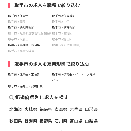
取手市の求人を職種で絞り込む
取手市 × 保育士
取手市 × 保育補助
取手市 × 園長
取手市 × 主任
取手市 × 幼稚園教諭
取手市 × 保育教諭
取手市 × 児童発達支援管理責任者
取手市 × 看護師
取手市 × 栄養士
取手市 × 調理師
取手市 × 事務職・総合職
取手市 × その他(職種)
取手市 × 児童指導員
取手市の求人を雇用形態で絞り込む
取手市 × 保育士 × 正社員
取手市 × 保育士 × パート・アルバ
イト
取手市 × 保育士 × 契約社員
都道府県別に求人を探す
北海道
宮城県
福島県
青森県
岩手県
山形県
秋田県
新潟県
長野県
石川県
富山県
山梨県