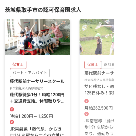
茨城県取手市の認可保育園求人
保育士
保育士
正社員
パート・アルバイト
藤代駅前ナーサリースクー
社会福祉法人高砂福祉会
藤代駅前ナーサリースクール
サビ残なし・週休2日制で
社会福祉法人高砂福祉会
125日休み！未経験も安心
藤代駅徒歩1分！時給1200円
各種実践研修あり
＋交通費支給。休暇取りやす
く家庭両立も可
月給262,500円 ~
時給1,200円 ~ 1,250円
JR常磐線「藤代駅」より
歩1分 ※駅からすぐの立地
JR常磐線「藤代駅」から徒
あり、通勤もラクラク！ ※
歩1分 ※駅からすぐの立地に