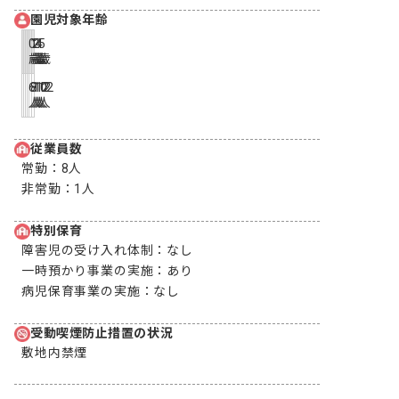
園児対象年齢
0
1
2
3
4
5
歳
歳
歳
歳
歳
歳
6
8
10
12
12
12
人
人
人
人
人
人
従業員数
常勤：
8人
非常勤：
1人
特別保育
障害児の受け入れ体制：
なし
一時預かり事業の実施：
あり
病児保育事業の実施：
なし
受動喫煙防止措置の状況
敷地内禁煙