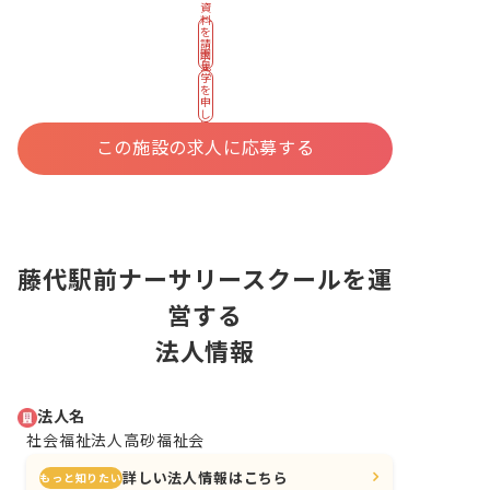
資
料
を
請
園
求
見
す
学
る
を
申
し
込
む
この施設の求人に応募する
藤代駅前ナーサリースクールを運
営する
法人情報
法人名
社会福祉法人高砂福祉会
詳しい法人情報はこちら
もっと知りたい