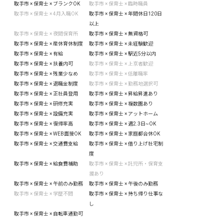
取手市 × 保育士 × ブランクOK
取手市 × 保育士 × 臨時職員
取手市 × 保育士 × 4月入職OK
取手市 × 保育士 × 年間休日120日
以上
取手市 × 保育士 × 夜間保育所
取手市 × 保育士 × 無資格可
取手市 × 保育士 × 産休育休制度
取手市 × 保育士 × 未経験歓迎
取手市 × 保育士 × 有給
取手市 × 保育士 × 駅近5分以内
取手市 × 保育士 × 扶養内可
取手市 × 保育士 × 上京者歓迎
取手市 × 保育士 × 残業少なめ
取手市 × 保育士 × 低離職率
取手市 × 保育士 × 退職金制度
取手市 × 保育士 × 勤務地選択可
取手市 × 保育士 × 正社員登用
取手市 × 保育士 × 昇給昇進あり
取手市 × 保育士 × 研修充実
取手市 × 保育士 × 複数園あり
取手市 × 保育士 × 設備充実
取手市 × 保育士 × アットホーム
取手市 × 保育士 × 復帰率高
取手市 × 保育士 × 週2.3日~OK
取手市 × 保育士 × WEB面接OK
取手市 × 保育士 × 家庭都合休OK
取手市 × 保育士 × 交通費支給
取手市 × 保育士 × 借り上げ社宅制
度
取手市 × 保育士 × 給食費補助
取手市 × 保育士 × 託児所・保育支
援あり
取手市 × 保育士 × 午前のみ勤務
取手市 × 保育士 × 午後のみ勤務
取手市 × 保育士 × 学歴不問
取手市 × 保育士 × 持ち帰り仕事な
し
取手市 × 保育士 × 自転車通勤可