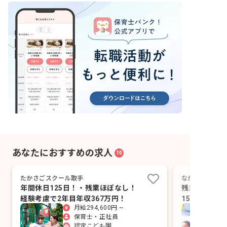
あなたにおすすめの求人
10
たかさごスクール取手
ながと夢認定こ
年間休日125日！・残業ほぼなし！
残業ゼロの毎
経験考慮で2年目年収367万円！
150名の園
月給294,600円 ~
続ける。
保育士・正社員
認定こども園