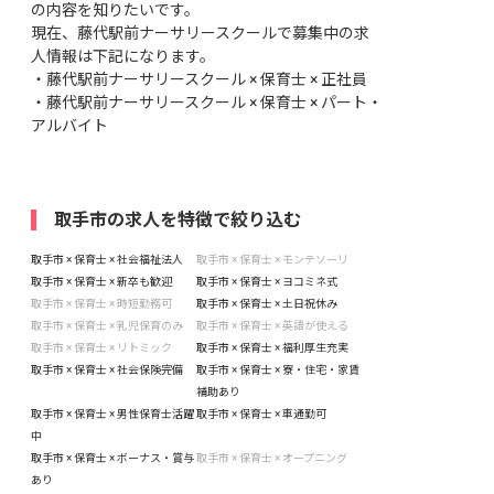
の内容を知りたいです。
現在、藤代駅前ナーサリースクールで募集中の求
人情報は下記になります。
・
藤代駅前ナーサリースクール × 保育士 × 正社員
・
藤代駅前ナーサリースクール × 保育士 × パート・
アルバイト
取手市の求人を特徴で絞り込む
取手市 × 保育士 × 社会福祉法人
取手市 × 保育士 × モンテソーリ
取手市 × 保育士 × 新卒も歓迎
取手市 × 保育士 × ヨコミネ式
取手市 × 保育士 × 時短勤務可
取手市 × 保育士 × 土日祝休み
取手市 × 保育士 × 乳児保育のみ
取手市 × 保育士 × 英語が使える
取手市 × 保育士 × リトミック
取手市 × 保育士 × 福利厚生充実
取手市 × 保育士 × 社会保険完備
取手市 × 保育士 × 寮・住宅・家賃
補助あり
取手市 × 保育士 × 男性保育士活躍
取手市 × 保育士 × 車通勤可
中
取手市 × 保育士 × ボーナス・賞与
取手市 × 保育士 × オープニング
あり