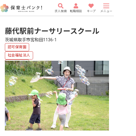
求人検索
転職相談
キープ
メニュー
藤代駅前ナーサリースクール
茨城県取手市宮和田1136-1
認可保育園
社会福祉法人
複数園あり
福利厚生充実
有給
駅近5分以内
研修充実
WEB面接OK