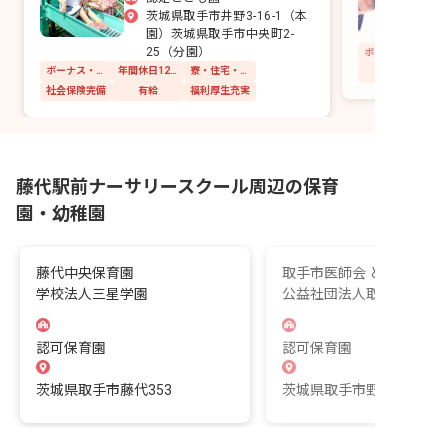
茨城県取手市井野3-16-1（本
園）茨城県取手市中央町2-
25（分園）
ボーナス・賞与あり
年間休日120日以上
寮・住宅・家賃補助あり
社会保険完備
有給
福利厚生充実
藤代駅前ナーサリースクール周辺の保育
園・幼稚園
藤代中央保育園
取手市医師会 どんぐり保
学校法人三星学園
公益社団法人取手市医師
認可保育園
認可保育園
茨城県取手市藤代353
茨城県取手市野々井1926-