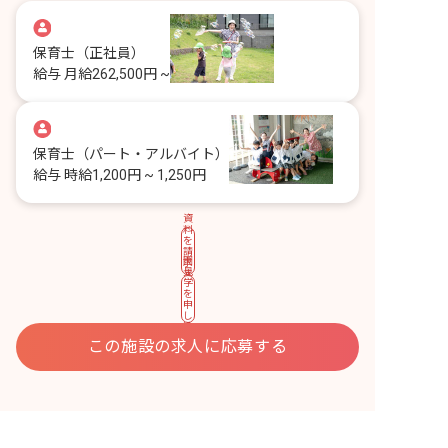
保育士
（正社員）
給与
月給262,500円 ~
保育士
（パート・アルバイト）
給与
時給1,200円 ~ 1,250円
資
料
を
請
園
求
見
す
学
る
を
申
し
込
む
この施設の求人に応募する