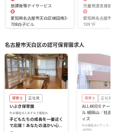
放課後等デイサービス
児童発達支援施設
愛知県名古屋市天白区植田南3-
愛知県名古屋市天白区植田
708白子ビル
109 1F
名古屋市天白区の認可保育園求人
保育士
正社員
保育士
正社員
いぶき保育園
ALL4KIDS ナーサリースク
ル 植田山／社会福祉法人
社会福祉法人あすなろ福祉会
ィズ
子どもたちの成長を一番近く
で応援！あなたの温かい心が
社会福祉法人ウィズ／株式会社SWIFT
JAPAN
輝く場所