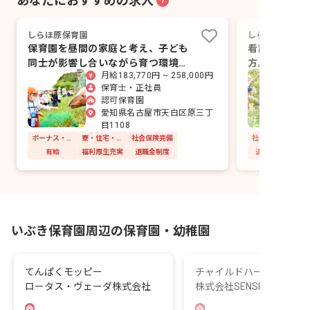
あなたにおすすめの求人
7
しらほ原保育園
しらほ原保育園
保育園を昼間の家庭と考え、子ども
看護師も栄養
同士が影響し合いながら育つ環境を
方。原駅から
月給183,770円 ~ 258,000円
つくっています。
名。
保育士・正社員
認可保育園
愛知県名古屋市天白区原三丁
目1108
ボーナス・賞与あり
寮・住宅・家賃補助あり
社会保険完備
社会保険完備
有給
福利厚生充実
退職金制度
退職金制度
いぶき保育園周辺の保育園・幼稚園
てんぱくモッピー
チャイルドハースラーニ
ロータス・ヴェーダ株式会社
株式会社SENSE