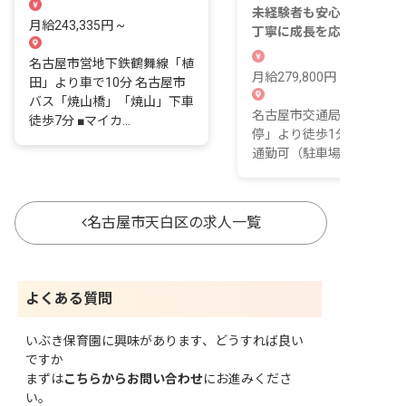
未経験者も安心のバディ制
月給243,335円 ~
丁寧に成長を応援！月給27.
万円以上を保証
名古屋市営地下鉄鶴舞線「植
月給279,800円 ~ 380,000
田」より車で10分 名古屋市
バス「焼山橋」「焼山」下車
名古屋市交通局「植田山バ
徒歩7分 ■マイカ...
停」より徒歩1分 ■マイカ
通勤可（駐車場補助あり）
名古屋市天白区の求人一覧
よくある質問
いぶき保育園に興味があります、どうすれば良い
ですか
まずは
こちらからお問い合わせ
にお進みくださ
い。