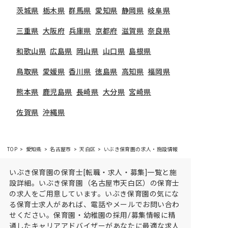
茨城県
栃木県
群馬県
愛知県
静岡県
岐阜県
三重県
大阪府
兵庫県
京都府
滋賀県
奈良県
和歌山県
広島県
岡山県
山口県
島根県
鳥取県
愛媛県
香川県
徳島県
高知県
福岡県
熊本県
鹿児島県
長崎県
大分県
宮崎県
佐賀県
沖縄県
TOP
愛知県
名古屋市
天白区
いぶき保育園の求人・施設情報
いぶき保育園の保育士[転職・求人・募集]一覧と施
設詳細。いぶき保育園（名古屋市天白区）の保育士
の求人をご用意しています。いぶき保育園の気にな
る保育士求人があれば、電話やメールでお問い合わ
せください。保育園・幼稚園の採用/募集情報に精
通したキャリアアドバイザーがあなたに最適な求人