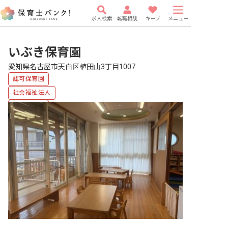
求人検索
転職相談
キープ
メニュー
いぶき保育園
愛知県名古屋市天白区植田山3丁目1007
認可保育園
社会福祉法人
複数園あり
車通勤可
有給