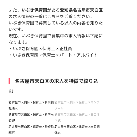
また、
いぶき保育園
がある
愛知県名古屋市天白区
の求人情報の一覧はこちら
をご覧ください。
いぶき保育園で募集している求人の内容を知りた
いです。
現在、いぶき保育園で募集中の求人情報は下記に
なります。
・
いぶき保育園 × 保育士 × 正社員
・
いぶき保育園 × 保育士 × パート・アルバイト
名古屋市天白区の求人を特徴で絞り込
む
名古屋市天白区 × 保育士 × 社会福
名古屋市天白区 × 保育士 × モンテ
祉法人
ソーリ
名古屋市天白区 × 保育士 × 新卒も
名古屋市天白区 × 保育士 × ヨコミ
歓迎
ネ式
名古屋市天白区 × 保育士 × 時短勤
名古屋市天白区 × 保育士 × 土日祝
務可
休み