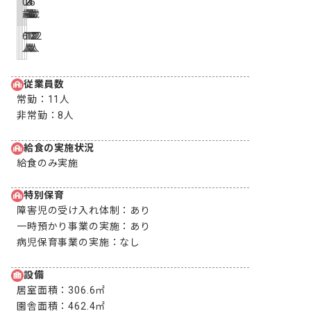
0
1
2
3
4
5
歳
歳
歳
歳
歳
歳
6
12
12
12
12
12
人
人
人
人
人
人
従業員数
常勤：
11人
非常勤：
8人
給食の実施状況
給食のみ実施
特別保育
障害児の受け入れ体制：
あり
一時預かり事業の実施：
あり
病児保育事業の実施：
なし
設備
居室面積：
306.6㎡
園舎面積：
462.4㎡