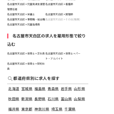
名古屋市天白区 × 児童発達支援管
名古屋市天白区 × 看護師
理責任者
名古屋市天白区 × 栄養士
名古屋市天白区 × 調理師
名古屋市天白区 × 事務職・総合職
名古屋市天白区 × その他(職種)
名古屋市天白区 × 児童指導員
名古屋市天白区の求人を雇用形態で絞り
込む
名古屋市天白区 × 保育士 × 正社員
名古屋市天白区 × 保育士 × パー
ト・アルバイト
名古屋市天白区 × 保育士 × 契約社
員
都道府県別に求人を探す
北海道
宮城県
福島県
青森県
岩手県
山形県
秋田県
新潟県
長野県
石川県
富山県
山梨県
福井県
東京都
神奈川県
埼玉県
千葉県