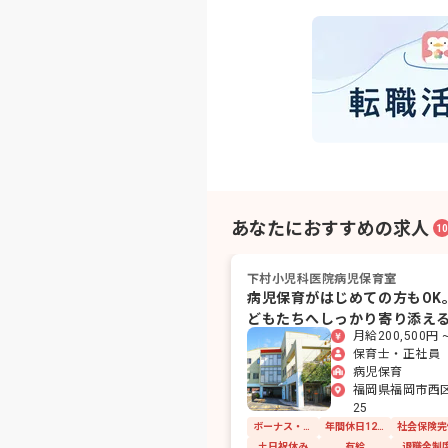
あなたにおすすめの求人
10
下村小児科医院病児保育室
病児保育がはじめての方もOK
どもたちへしっかり寄り添え
月給200,500円 ~
保育
保育士・正社員
病児保育
福岡県福岡市西区姪
25
ボーナス・賞与あり
年間休日120日以上
社会保険完
土日祝休み
有給
退職金制