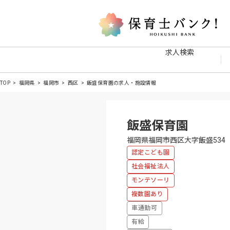
求人検索
TOP
福岡県
福岡市
西区
飯盛保育園の求人・施設情報
飯盛保育園
福岡県福岡市西区大字飯盛534
認定こども園
社会福祉法人
モンテソーリ
複数園あり
車通勤可
有給