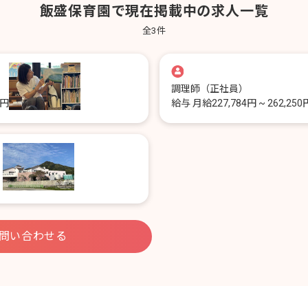
飯盛保育園で現在掲載中の求人一覧
全
3
件
調理師
（正社員）
5円
給与
月給227,784円 ~ 262,250
）
問い合わせる