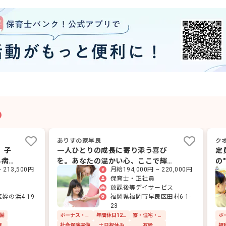
ありすの家早良
ク
。子
一人ひとりの成長に寄り添う喜び
定
る病児
を。あなたの温かい心、ここで輝か
の
 213,500円
月給194,000円 ~ 220,000円
せませんか？
仕
保育士・正社員
放課後等デイサービス
の浜4-19-
福岡県福岡市早良区田村6-1-
23
備
ボーナス・賞与あり
年間休日120日以上
寮・住宅・家賃補助あり
度
社会保険完備
土日祝休み
有給
福