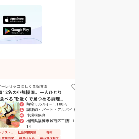
オーレリッコほしくま保育園
みんげきこども園
員12名の小規模園。一人ひとり
あなたの温かい手が、
"食べる"を近くで見つめる調理の
未来を育む。新しい一
時給1,057円 ~ 1,100円
時給1,50
事です。
み出しませんか？
調理師・パート・アルバイト
保育士
小規模保育
認可保
福岡県福岡市城南区干隈1-16-
福岡県福
14
23
ボーナス・賞与あり
社会保険完備
有給
有給
福利厚生充実
利厚生充実
残業少なめ
産休育休制度
昇給昇進あり
産休育休制度