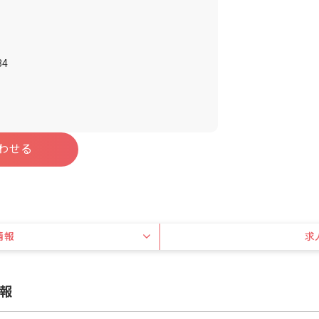
4
わせる
情報
求
報