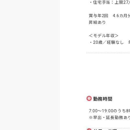
・住宅手当：上限27,0
賞与年2回　4.6カ月
昇給あり

＜モデル年収＞

・20歳／経験なし　
勤務時間
7:00～19:00のう
※早出・延長勤務あ