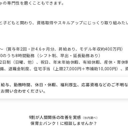
ゃの専門性を磨くこともできます。

と子どもと関わり、資格取得やスキルアップにじっくり取り組みたい
4円〜（賞与年2回・計4.6ヶ月分、昇給あり、モデル年収約400万円）

9:00のうち8時間勤務（シフト制、早出・延長勤務あり）

休2日制（日曜、他）、祝日、年末年始休暇、有給休暇、産休・育休制
備、退職金制度、住宅手当（上限27,000円＋市補助10,000円）
、給与、勤務時間、休日・休暇、福利厚生、応募資格などのご不明
にお問い合わせください。
9割が人間関係の改善を実感
（社内調べ）
保育士バンク！に相談しませんか？