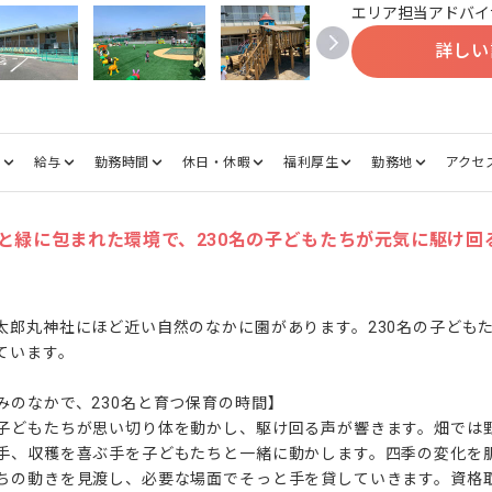
エリア担当アドバイ
詳しい
態
給与
勤務時間
休日・休暇
福利厚生
勤務地
アクセ
と緑に包まれた環境で、230名の子どもたちが元気に駆け回
太郎丸神社にほど近い自然のなかに園があります。230名の子ども
います。

のなかで、230名と育つ保育の時間】

子どもたちが思い切り体を動かし、駆け回る声が響きます。畑では
手、収穫を喜ぶ手を子どもたちと一緒に動かします。四季の変化を
ちの動きを見渡し、必要な場面でそっと手を貸していきます。資格