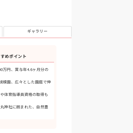
ギャラリー
すすめポイント
0万円、賞与年4.6ヶ月分の
大規模園、広々とした園庭で伸
許や体育指導員資格の取得も
郎丸神社に囲まれた、自然豊