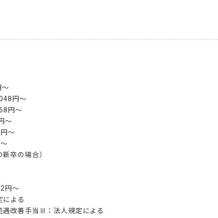
～

48円～

8円～

円～

円～

～

新卒の場合）

2円～

による

処遇改善手当Ⅲ：法人規定による
