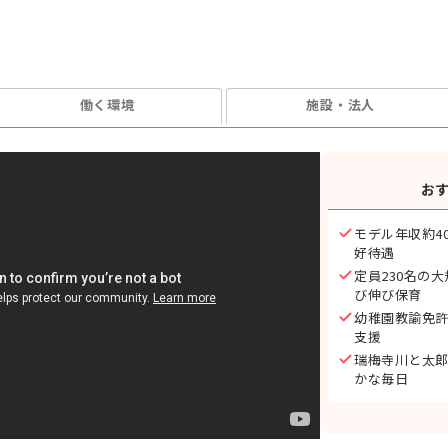
働く環境
施設・法人
お
モデル年収約40
好待遇
定員230名の
び伸び保育
幼稚園教諭免
支援
瑞梅寺川と太
かな毎日