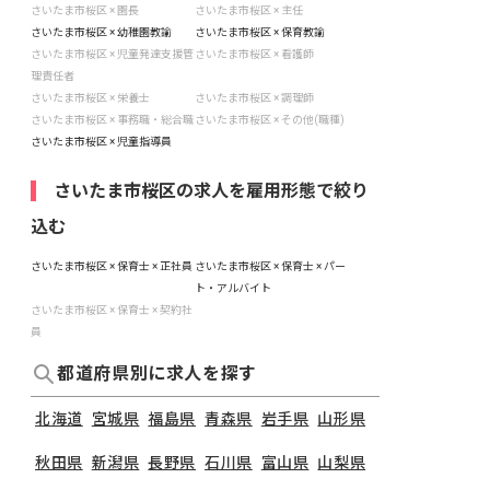
さいたま市桜区 × 園長
さいたま市桜区 × 主任
さいたま市桜区 × 幼稚園教諭
さいたま市桜区 × 保育教諭
さいたま市桜区 × 児童発達支援管
さいたま市桜区 × 看護師
理責任者
さいたま市桜区 × 栄養士
さいたま市桜区 × 調理師
さいたま市桜区 × 事務職・総合職
さいたま市桜区 × その他(職種)
さいたま市桜区 × 児童指導員
さいたま市桜区の求人を雇用形態で絞り
込む
さいたま市桜区 × 保育士 × 正社員
さいたま市桜区 × 保育士 × パー
ト・アルバイト
さいたま市桜区 × 保育士 × 契約社
員
都道府県別に求人を探す
北海道
宮城県
福島県
青森県
岩手県
山形県
秋田県
新潟県
長野県
石川県
富山県
山梨県