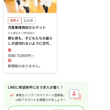
保育士
正社員
児童養護施設カルテット
社会福祉法人浦和福祉会
朝も夜も、子どもたちの暮ら
しが途切れないように交代で
寄り添う施設です。
月給172,800円 ~
駅情報はありません。
LINE
に
希望条件
に合う求人が届く！
保育士バンク！のマイページ登録後、
LINEアカウントを連携させましょう！