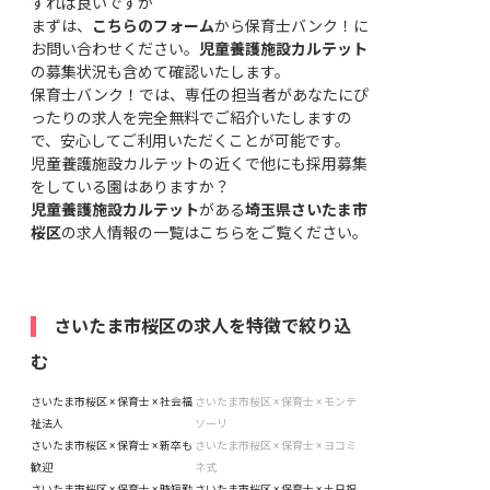
すれば良いですか
まずは、
こちらのフォーム
から保育士バンク！に
お問い合わせください。
児童養護施設カルテット
の募集状況も含めて確認いたします。
保育士バンク！では、専任の担当者があなたにぴ
ったりの求人を完全無料でご紹介いたしますの
で、安心してご利用いただくことが可能です。
児童養護施設カルテットの近くで他にも採用募集
をしている園はありますか？
児童養護施設カルテット
がある
埼玉県さいたま市
桜区
の求人情報の一覧はこちら
をご覧ください。
さいたま市桜区の求人を特徴で絞り込
む
さいたま市桜区 × 保育士 × 社会福
さいたま市桜区 × 保育士 × モンテ
祉法人
ソーリ
さいたま市桜区 × 保育士 × 新卒も
さいたま市桜区 × 保育士 × ヨコミ
歓迎
ネ式
さいたま市桜区 × 保育士 × 時短勤
さいたま市桜区 × 保育士 × 土日祝