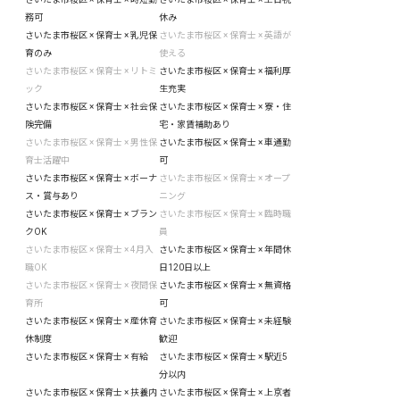
務可
休み
さいたま市桜区 × 保育士 × 乳児保
さいたま市桜区 × 保育士 × 英語が
育のみ
使える
さいたま市桜区 × 保育士 × リトミ
さいたま市桜区 × 保育士 × 福利厚
ック
生充実
さいたま市桜区 × 保育士 × 社会保
さいたま市桜区 × 保育士 × 寮・住
険完備
宅・家賃補助あり
さいたま市桜区 × 保育士 × 男性保
さいたま市桜区 × 保育士 × 車通勤
育士活躍中
可
さいたま市桜区 × 保育士 × ボーナ
さいたま市桜区 × 保育士 × オープ
ス・賞与あり
ニング
さいたま市桜区 × 保育士 × ブラン
さいたま市桜区 × 保育士 × 臨時職
クOK
員
さいたま市桜区 × 保育士 × 4月入
さいたま市桜区 × 保育士 × 年間休
職OK
日120日以上
さいたま市桜区 × 保育士 × 夜間保
さいたま市桜区 × 保育士 × 無資格
育所
可
さいたま市桜区 × 保育士 × 産休育
さいたま市桜区 × 保育士 × 未経験
休制度
歓迎
さいたま市桜区 × 保育士 × 有給
さいたま市桜区 × 保育士 × 駅近5
分以内
さいたま市桜区 × 保育士 × 扶養内
さいたま市桜区 × 保育士 × 上京者