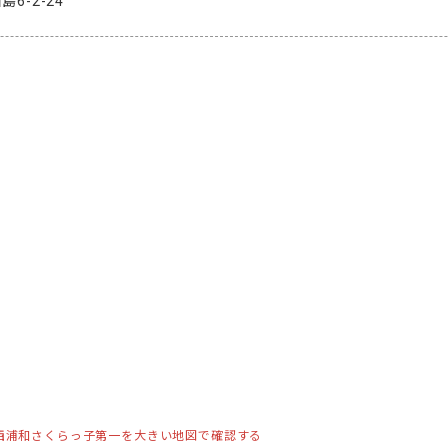
6-2-24
西浦和さくらっ子第一を大きい地図で確認する