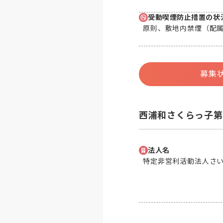
受動喫煙防止措置の状
原則、敷地内禁煙（配
募集
西浦和さくらっ子第
法人名
特定非営利活動法人さ