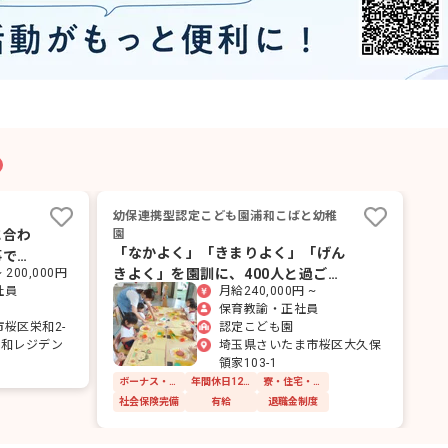
幼保連携型認定こども園浦和こばと幼稚
に合わ
園
「なかよく」「きまりよく」「げん
事で
きよく」を園訓に、400人と過ごす
 200,000円
社員
月給240,000円 ~
認定こども園です。
保育教諭・正社員
桜区栄和2-
認定こども園
浦和レジデン
埼玉県さいたま市桜区大久保
領家103-1
ボーナス・賞与あり
年間休日120日以上
寮・住宅・家賃補助あり
社会保険完備
有給
退職金制度