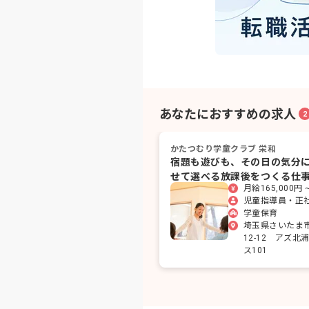
あなたにおすすめの求人
2
かたつむり学童クラブ 栄和
宿題も遊びも、その日の気分
せて選べる放課後をつくる仕
月給165,000円 ~
す。
児童指導員・正
学童保育
埼玉県さいたま市
12-12 アズ北
ス101