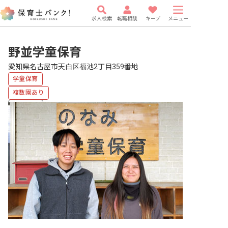
求人検索
転職相談
キープ
メニュー
野並学童保育
愛知県名古屋市天白区福池2丁目359番地
学童保育
複数園あり
車通勤可
有給
研修充実
駅近5分以内