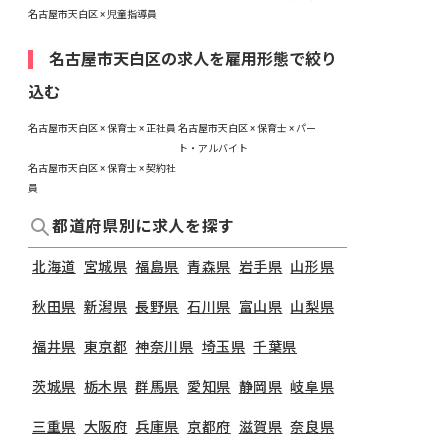
名古屋市天白区 × 児童指導員
名古屋市天白区の求人を雇用形態で絞り
込む
名古屋市天白区 × 保育士 × 正社員
名古屋市天白区 × 保育士 × パー
ト・アルバイト
名古屋市天白区 × 保育士 × 契約社
員
都道府県別に求人を探す
北海道
宮城県
福島県
青森県
岩手県
山形県
秋田県
新潟県
長野県
石川県
富山県
山梨県
福井県
東京都
神奈川県
埼玉県
千葉県
茨城県
栃木県
群馬県
愛知県
静岡県
岐阜県
三重県
大阪府
兵庫県
京都府
滋賀県
奈良県