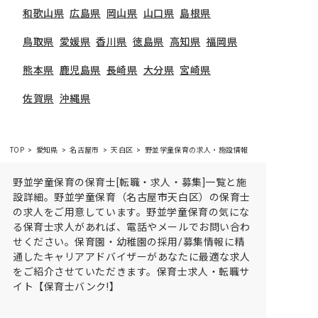
和歌山県
広島県
岡山県
山口県
島根県
鳥取県
愛媛県
香川県
徳島県
高知県
福岡県
熊本県
鹿児島県
長崎県
大分県
宮崎県
佐賀県
沖縄県
TOP
愛知県
名古屋市
天白区
野並学童保育の求人・施設情報
野並学童保育の保育士[転職・求人・募集]一覧と施
設詳細。野並学童保育（名古屋市天白区）の保育士
の求人をご用意しています。野並学童保育の気にな
る保育士求人があれば、電話やメールでお問い合わ
せください。保育園・幼稚園の採用/募集情報に精
通したキャリアアドバイザーがあなたに最適な求人
をご紹介させていただきます。保育士求人・転職サ
イト【保育士バンク!】