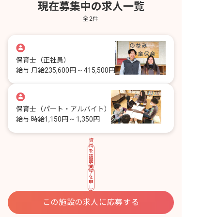
現在募集中の求人一覧
全
2
件
保育士
（正社員）
給与
月給235,600円 ~ 415,500円
保育士
（パート・アルバイト）
給与
時給1,150円 ~ 1,350円
資
料
を
請
園
求
見
す
学
る
を
申
し
込
む
この施設の求人に応募する