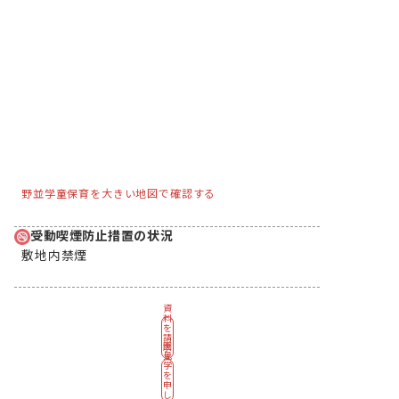
野並学童保育を大きい地図で確認する
受動喫煙防止措置の状況
敷地内禁煙
資
料
を
請
園
求
見
す
学
る
を
申
し