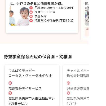
は、手作りの夕食と情操教育が待つ
育、心温まる
月給200,000円 ~ 230,000円
放課後の居場所です。
んか？
保育士・正社員
学童保育
埼玉県和光市白子3丁目15-25
野並学童保育周辺の保育園・幼稚園
てんぱくモッピー
チャイルドハースラーニ
ロータス・ヴェーダ株式会社
株式会社SENSE
放課後等デイサービス
児童発達支援施設
愛知県名古屋市天白区植田南3-
愛知県名古屋市天白区植田
708白子ビル
109 1F