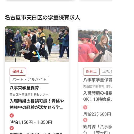
名古屋市天白区の学童保育求人
保育士
保育士
正社員
パート・アルバイト
八事東学童保育
天白区学童保育共同センター
八事東学童保育
入職時期の相談可能・見学
天白区学童保育共同センター
OK！10時始業、未経験可
入職時期の相談可能！資格や
資格を活かせます
勉強中の経験が活かせる学童
のお仕事！
月給235,600円 ~ 415,500
時給1,150円 ~ 1,350円
鶴舞線「八事駅」よりバス
分、「茨木町」下車後徒歩