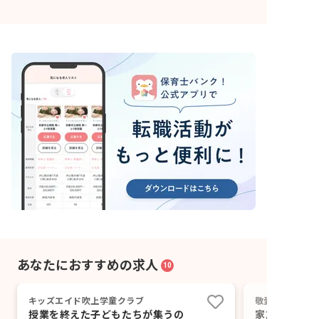
あなたにおすすめの求人
10
キッズエイド吹上学童クラブ
敬愛学園法人採
授業を終えた子どもたちが集うの
家族のような