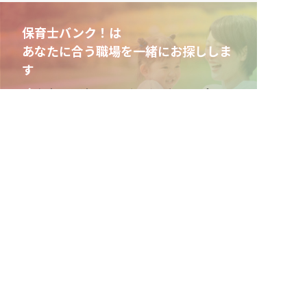
保育士バンク！は
あなたに合う職場を一緒にお探ししま
す
保育をよく知るアドバイザーがフルサポート
非公開求人やここだけの保育園情報が充実
累計40万人以上が利用した信頼実績
適正な有料職業紹介事業者として
厚生労働省の認定取得
最新情報をゲット
LINE友だち追加
毎日工作アイデア配信！