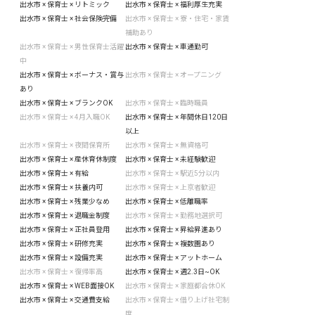
出水市 × 保育士 × リトミック
出水市 × 保育士 × 福利厚生充実
出水市 × 保育士 × 社会保険完備
出水市 × 保育士 × 寮・住宅・家賃
補助あり
出水市 × 保育士 × 男性保育士活躍
出水市 × 保育士 × 車通勤可
中
出水市 × 保育士 × ボーナス・賞与
出水市 × 保育士 × オープニング
あり
出水市 × 保育士 × ブランクOK
出水市 × 保育士 × 臨時職員
出水市 × 保育士 × 4月入職OK
出水市 × 保育士 × 年間休日120日
以上
出水市 × 保育士 × 夜間保育所
出水市 × 保育士 × 無資格可
出水市 × 保育士 × 産休育休制度
出水市 × 保育士 × 未経験歓迎
出水市 × 保育士 × 有給
出水市 × 保育士 × 駅近5分以内
出水市 × 保育士 × 扶養内可
出水市 × 保育士 × 上京者歓迎
出水市 × 保育士 × 残業少なめ
出水市 × 保育士 × 低離職率
出水市 × 保育士 × 退職金制度
出水市 × 保育士 × 勤務地選択可
出水市 × 保育士 × 正社員登用
出水市 × 保育士 × 昇給昇進あり
出水市 × 保育士 × 研修充実
出水市 × 保育士 × 複数園あり
出水市 × 保育士 × 設備充実
出水市 × 保育士 × アットホーム
出水市 × 保育士 × 復帰率高
出水市 × 保育士 × 週2.3日~OK
出水市 × 保育士 × WEB面接OK
出水市 × 保育士 × 家庭都合休OK
出水市 × 保育士 × 交通費支給
出水市 × 保育士 × 借り上げ社宅制
度