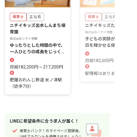
保育士
正社員
保育士
正社員
ニチイキッズ出水しんまち保
ニチイキッズたかおの保育
育園
株式会社ニチイ学館
子どもの笑顔が、あなたの
株式会社ニチイ学館
ゆったりとした時間の中で、
日を輝かせる保育の仕事
一人ひとりの成長をじっくり
見守る保育を。
月給182,600円 ~ 217,600
月給182,200円 ~ 217,200円
駅情報はありません。
肥薩おれんじ鉄道 米ノ津駅
（徒歩7分）
LINE
に
希望条件
に合う求人が届く！
保育士バンク！のマイページ登録後、
LINEアカウントを連携させましょう！