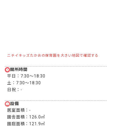
ニチイキッズたかおの保育園を大きい地図で確認する
開所時間
平日：
7:30〜18:30
土：
7:30〜18:30
日祝：
-
設備
居室面積：
-
園舎面積：
126.0㎡
園庭面積：
121.9㎡