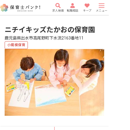
求人検索
転職相談
キープ
メニュー
ニチイキッズたかおの保育園
鹿児島県出水市高尾野町下水流2163番地11
小規模保育