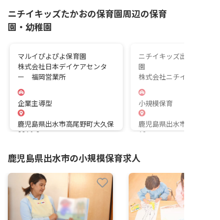
ニチイキッズたかおの保育園周辺の保育
園・幼稚園
マルイぴよぴよ保育園
ニチイキッズ出水しんま
株式会社日本デイケアセンタ
園
ー 福岡営業所
株式会社ニチイ学館
企業主導型
小規模保育
鹿児島県出水市高尾野町大久保
鹿児島県出水市米ノ津町9
3816-2
18
鹿児島県出水市の小規模保育求人