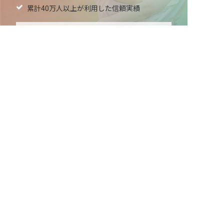
累計40万人以上が利用した信頼実績
適正な有料職業紹介事業者として
厚生労働省の認定取得
最新情報をゲット
LINE友だち追加
毎日工作アイデア配信！
メニュー
ホーム
会員登録
サービス紹介
サイトマップ
転職お役立ち情報
転職フェスタ
保育士コラム
求人検索
履歴書・職務経歴書作成ツール
退会手続き
公式アプリ