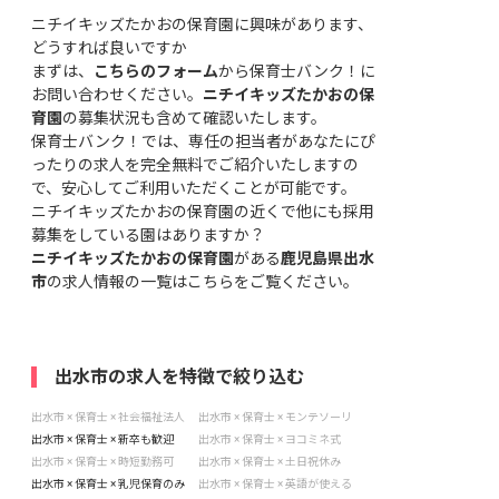
ニチイキッズたかおの保育園に興味があります、
どうすれば良いですか
まずは、
こちらのフォーム
から保育士バンク！に
お問い合わせください。
ニチイキッズたかおの保
育園
の募集状況も含めて確認いたします。
保育士バンク！では、専任の担当者があなたにぴ
ったりの求人を完全無料でご紹介いたしますの
で、安心してご利用いただくことが可能です。
ニチイキッズたかおの保育園の近くで他にも採用
募集をしている園はありますか？
ニチイキッズたかおの保育園
がある
鹿児島県出水
市
の求人情報の一覧はこちら
をご覧ください。
出水市の求人を特徴で絞り込む
出水市 × 保育士 × 社会福祉法人
出水市 × 保育士 × モンテソーリ
出水市 × 保育士 × 新卒も歓迎
出水市 × 保育士 × ヨコミネ式
出水市 × 保育士 × 時短勤務可
出水市 × 保育士 × 土日祝休み
出水市 × 保育士 × 乳児保育のみ
出水市 × 保育士 × 英語が使える