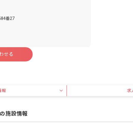
84番27
わせる
情報
求
の施設情報