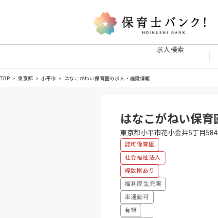
求人検索
TOP
東京都
小平市
はなこがねい保育園の求人・施設情報
はなこがねい保育
東京都小平市花小金井5丁目584
認可保育園
社会福祉法人
複数園あり
福利厚生充実
車通勤可
有給