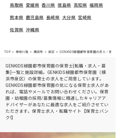
鳥取県
愛媛県
香川県
徳島県
高知県
福岡県
熊本県
鹿児島県
長崎県
大分県
宮崎県
佐賀県
沖縄県
TOP
神奈川県
横浜市
泉区
GENKIDS緑園都市保育園の求人・施設情報
GENKIDS緑園都市保育園の保育士[転職・求人・募
集]一覧と施設詳細。GENKIDS緑園都市保育園（横
浜市泉区）の保育士の求人をご用意しています。
GENKIDS緑園都市保育園の気になる保育士求人があ
れば、電話やメールでお問い合わせください。保育
園・幼稚園の採用/募集情報に精通したキャリアア
ドバイザーがあなたに最適な求人をご紹介させてい
ただきます。保育士求人・転職サイト【保育士バン
ク!】