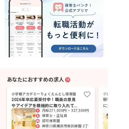
あなたにおすすめの求人
10
小学館アカデミーりょくえんとし保育園
グローバルキッ
2026年卒応募受付中！職員の意見
駅徒歩2分の
やアイデアを積極的に取り入れてい
に生きる力」
月給271,000円 ~ 327,500円
ます。
以上の研修に
保育士・正社員
認可保育園
神奈川県横浜市泉区緑園 2丁