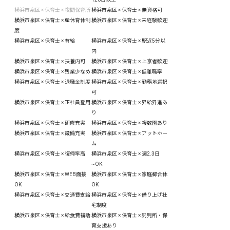
横浜市泉区 × 保育士 × 夜間保育所
横浜市泉区 × 保育士 × 無資格可
横浜市泉区 × 保育士 × 産休育休制
横浜市泉区 × 保育士 × 未経験歓迎
度
横浜市泉区 × 保育士 × 有給
横浜市泉区 × 保育士 × 駅近5分以
内
横浜市泉区 × 保育士 × 扶養内可
横浜市泉区 × 保育士 × 上京者歓迎
横浜市泉区 × 保育士 × 残業少なめ
横浜市泉区 × 保育士 × 低離職率
横浜市泉区 × 保育士 × 退職金制度
横浜市泉区 × 保育士 × 勤務地選択
可
横浜市泉区 × 保育士 × 正社員登用
横浜市泉区 × 保育士 × 昇給昇進あ
り
横浜市泉区 × 保育士 × 研修充実
横浜市泉区 × 保育士 × 複数園あり
横浜市泉区 × 保育士 × 設備充実
横浜市泉区 × 保育士 × アットホー
ム
横浜市泉区 × 保育士 × 復帰率高
横浜市泉区 × 保育士 × 週2.3日
~OK
横浜市泉区 × 保育士 × WEB面接
横浜市泉区 × 保育士 × 家庭都合休
OK
OK
横浜市泉区 × 保育士 × 交通費支給
横浜市泉区 × 保育士 × 借り上げ社
宅制度
横浜市泉区 × 保育士 × 給食費補助
横浜市泉区 × 保育士 × 託児所・保
育支援あり