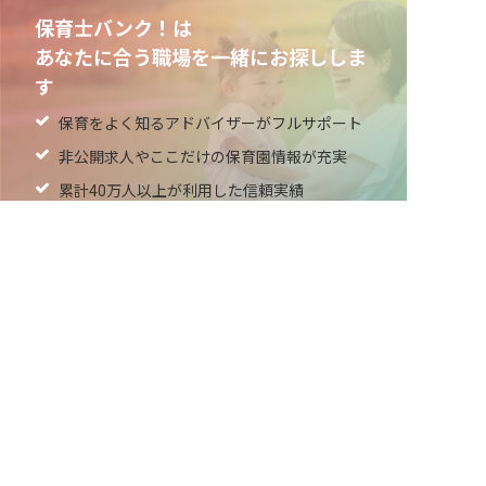
保育士バンク！は
あなたに合う職場を一緒にお探ししま
す
保育をよく知るアドバイザーがフルサポート
非公開求人やここだけの保育園情報が充実
累計40万人以上が利用した信頼実績
適正な有料職業紹介事業者として
厚生労働省の認定取得
最新情報をゲット
LINE友だち追加
毎日工作アイデア配信！