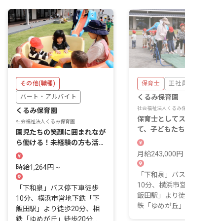
その他(職種)
保育士
正社員
パート・アルバイト
くるみ保育園
社会福祉法人くるみ保育園
くるみ保育園
保育士としてスキルアップ
社会福祉法人くるみ保育園
て、子どもたちの笑顔と成
園児たちの笑顔に囲まれなが
を見守りませんか？
ら働ける！未経験の方も活躍
できる環境です
月給243,000円 ~
時給1,264円 ~
「下和泉」バス停下車徒歩
10分、横浜市営地下鉄「下
「下和泉」バス停下車徒歩
飯田駅」より徒歩20分、相
10分、横浜市営地下鉄「下
鉄「ゆめが丘」徒歩20分...
飯田駅」より徒歩20分、相
鉄「ゆめが丘」徒歩20分...