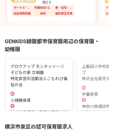
目2-3
ボーナス・賞与あり
年間休日120日以上
寮・住宅・家賃補助あり
社会保険完備
有給
福利厚生充実
社会保険完備
GENKIDS緑園都市保育園周辺の保育園・
幼稚園
グロウアップ モンテッソーリ
上飯田小学校放課後キッ
子どもの家 立場園
ブ
特定非営利活動法人こもれび福
株式会社理究キッズ
祉の会
学童保育
小規模保育
神奈川県横浜市泉区上飯
神奈川県横浜市泉区中田西一丁
1331
目8番4号 ガーラ・レジデンス
横浜立場
横浜市泉区の認可保育園求人