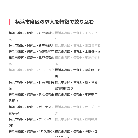
横浜市泉区の求人を特徴で絞り込む
横浜市泉区 × 保育士 × 社会福祉法
横浜市泉区 × 保育士 × モンテソー
人
リ
横浜市泉区 × 保育士 × 新卒も歓迎
横浜市泉区 × 保育士 × ヨコミネ式
横浜市泉区 × 保育士 × 時短勤務可
横浜市泉区 × 保育士 × 土日祝休み
横浜市泉区 × 保育士 × 乳児保育の
横浜市泉区 × 保育士 × 英語が使え
み
る
横浜市泉区 × 保育士 × リトミック
横浜市泉区 × 保育士 × 福利厚生充
実
横浜市泉区 × 保育士 × 社会保険完
横浜市泉区 × 保育士 × 寮・住宅・
備
家賃補助あり
横浜市泉区 × 保育士 × 男性保育士
横浜市泉区 × 保育士 × 車通勤可
活躍中
横浜市泉区 × 保育士 × ボーナス・
横浜市泉区 × 保育士 × オープニン
賞与あり
グ
横浜市泉区 × 保育士 × ブランク
横浜市泉区 × 保育士 × 臨時職員
OK
横浜市泉区 × 保育士 × 4月入職OK
横浜市泉区 × 保育士 × 年間休日
120日以上