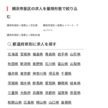
横浜市泉区の求人を雇用形態で絞り込
む
横浜市泉区 × 保育士 × 正社員
横浜市泉区 × 保育士 × パート・ア
ルバイト
横浜市泉区 × 保育士 × 契約社員
都道府県別に求人を探す
北海道
宮城県
福島県
青森県
岩手県
山形県
秋田県
新潟県
長野県
石川県
富山県
山梨県
福井県
東京都
神奈川県
埼玉県
千葉県
茨城県
栃木県
群馬県
愛知県
静岡県
岐阜県
三重県
大阪府
兵庫県
京都府
滋賀県
奈良県
和歌山県
広島県
岡山県
山口県
島根県