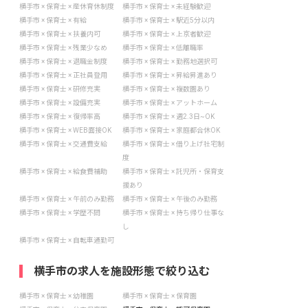
横手市 × 保育士 × 産休育休制度
横手市 × 保育士 × 未経験歓迎
横手市 × 保育士 × 有給
横手市 × 保育士 × 駅近5分以内
横手市 × 保育士 × 扶養内可
横手市 × 保育士 × 上京者歓迎
横手市 × 保育士 × 残業少なめ
横手市 × 保育士 × 低離職率
横手市 × 保育士 × 退職金制度
横手市 × 保育士 × 勤務地選択可
横手市 × 保育士 × 正社員登用
横手市 × 保育士 × 昇給昇進あり
横手市 × 保育士 × 研修充実
横手市 × 保育士 × 複数園あり
横手市 × 保育士 × 設備充実
横手市 × 保育士 × アットホーム
横手市 × 保育士 × 復帰率高
横手市 × 保育士 × 週2.3日~OK
横手市 × 保育士 × WEB面接OK
横手市 × 保育士 × 家庭都合休OK
横手市 × 保育士 × 交通費支給
横手市 × 保育士 × 借り上げ社宅制
度
横手市 × 保育士 × 給食費補助
横手市 × 保育士 × 託児所・保育支
援あり
横手市 × 保育士 × 午前のみ勤務
横手市 × 保育士 × 午後のみ勤務
横手市 × 保育士 × 学歴不問
横手市 × 保育士 × 持ち帰り仕事な
し
横手市 × 保育士 × 自転車通勤可
横手市の求人を施設形態で絞り込む
横手市 × 保育士 × 幼稚園
横手市 × 保育士 × 保育園