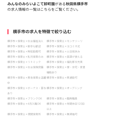
みんなのみらいよこて卸町園
がある
秋田県横手市
の求人情報の一覧はこちら
をご覧ください。
横手市の求人を特徴で絞り込む
横手市 × 保育士 × 社会福祉法人
横手市 × 保育士 × モンテソーリ
横手市 × 保育士 × 新卒も歓迎
横手市 × 保育士 × ヨコミネ式
横手市 × 保育士 × 時短勤務可
横手市 × 保育士 × 土日祝休み
横手市 × 保育士 × 乳児保育のみ
横手市 × 保育士 × 英語が使える
横手市 × 保育士 × リトミック
横手市 × 保育士 × 福利厚生充実
横手市 × 保育士 × 社会保険完備
横手市 × 保育士 × 寮・住宅・家賃
補助あり
横手市 × 保育士 × 男性保育士活躍
横手市 × 保育士 × 車通勤可
中
横手市 × 保育士 × ボーナス・賞与
横手市 × 保育士 × オープニング
あり
横手市 × 保育士 × ブランクOK
横手市 × 保育士 × 臨時職員
横手市 × 保育士 × 4月入職OK
横手市 × 保育士 × 年間休日120日
以上
横手市 × 保育士 × 夜間保育所
横手市 × 保育士 × 無資格可