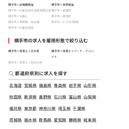
横手市 × 幼稚園教諭
横手市 × 保育教諭
横手市 × 児童発達支援管理責任者
横手市 × 看護師
横手市 × 栄養士
横手市 × 調理師
横手市 × 事務職・総合職
横手市 × その他(職種)
横手市 × 児童指導員
横手市の求人を雇用形態で絞り込む
横手市 × 保育士 × 正社員
横手市 × 保育士 × パート・アルバ
イト
横手市 × 保育士 × 契約社員
都道府県別に求人を探す
北海道
宮城県
福島県
青森県
岩手県
山形県
秋田県
新潟県
長野県
石川県
富山県
山梨県
福井県
東京都
神奈川県
埼玉県
千葉県
茨城県
栃木県
群馬県
愛知県
静岡県
岐阜県