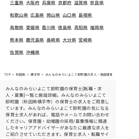
三重県
大阪府
兵庫県
京都府
滋賀県
奈良県
和歌山県
広島県
岡山県
山口県
島根県
鳥取県
愛媛県
香川県
徳島県
高知県
福岡県
熊本県
鹿児島県
長崎県
大分県
宮崎県
佐賀県
沖縄県
TOP
秋田県
横手市
みんなのみらいよこて卸町園の求人・施設情報
みんなのみらいよこて卸町園の保育士[転職・求
人・募集]一覧と施設詳細。みんなのみらいよこて
卸町園（秋田県横手市）の保育士の求人をご用意し
ています。みんなのみらいよこて卸町園の気になる
保育士求人があれば、電話やメールでお問い合わせ
ください。保育園・幼稚園の採用/募集情報に精通
したキャリアアドバイザーがあなたに最適な求人を
ご紹介させていただきます。保育士求人・転職サイ