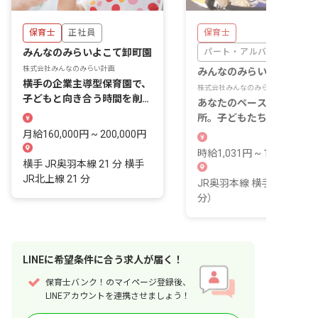
保育士
正社員
保育士
みんなのみらいよこて卸町園
パート・アルバイト
株式会社みんなのみらい計画
みんなのみらいよこて卸町
横手の企業主導型保育園で、
株式会社みんなのみらい計画
子どもと向き合う時間を削ら
あなたのペースで輝ける場
ない働き方を選べます。
所。子どもたちの成長を一
に見守りませんか？
月給160,000円 ~ 200,000円
時給1,031円 ~ 1,031円
横手 JR奥羽本線 21 分 横手
JR北上線 21 分
JR奥羽本線 横手駅（徒歩2
分）
LINE
に
希望条件
に合う求人が届く！
保育士バンク！のマイページ登録後、
LINEアカウントを連携させましょう！