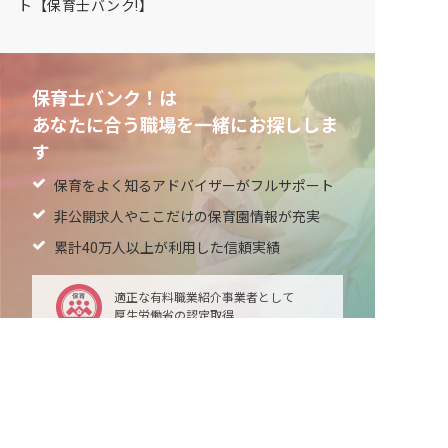
ト【保育士バンク!】
保育士バンク！は
あなたに合う職場を一緒にお探ししま
す
保育をよく知るアドバイザーがフルサポート
非公開求人やここだけの保育園情報が充実
累計40万人以上が利用した信頼実績
適正な有料職業紹介事業者として
厚生労働省の認定取得
最新情報をゲット
LINE友だち追加