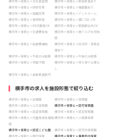
横手市 × 保育士 × 正社員登用
横手市 × 保育士 × 昇給昇進あり
横手市 × 保育士 × 研修充実
横手市 × 保育士 × 複数園あり
横手市 × 保育士 × 設備充実
横手市 × 保育士 × アットホーム
横手市 × 保育士 × 復帰率高
横手市 × 保育士 × 週2.3日~OK
横手市 × 保育士 × WEB面接OK
横手市 × 保育士 × 家庭都合休OK
横手市 × 保育士 × 交通費支給
横手市 × 保育士 × 借り上げ社宅制
度
横手市 × 保育士 × 給食費補助
横手市 × 保育士 × 託児所・保育支
援あり
横手市 × 保育士 × 午前のみ勤務
横手市 × 保育士 × 午後のみ勤務
横手市 × 保育士 × 学歴不問
横手市 × 保育士 × 持ち帰り仕事な
し
横手市 × 保育士 × 自転車通勤可
横手市の求人を施設形態で絞り込む
横手市 × 保育士 × 幼稚園
横手市 × 保育士 × 保育園
横手市 × 保育士 × 公立保育園
横手市 × 保育士 × 認可保育園
横手市 × 保育士 × 認証保育園
横手市 × 保育士 × 認定保育園
横手市 × 保育士 × 児童発達支援施
横手市 × 保育士 × 小規模保育
設
横手市 × 保育士 × 認定こども園
横手市 × 保育士 × 認可外保育園
横手市 × 保育士 × 病児保育
横手市 × 保育士 × 事業所内保育