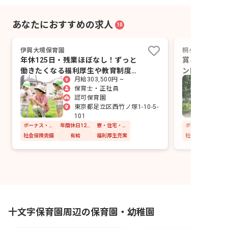
あなたにおすすめの求人
10
伊興大境保育園
桐ヶ丘保育園
年休125日・残業ほぼなし！ずっと
賞与6カ月！
働きたくなる福利厚生や教育制度が
ン園庭に大き
月給303,500円 ~
充実
保育士・正社員
認可保育園
東京都足立区西竹ノ塚1-10-5-
101
ボーナス・賞与あり
年間休日120日以上
寮・住宅・家賃補助あり
社会保険完備
有給
福利厚生充実
社会保険完備
十文字保育園周辺の保育園・幼稚園