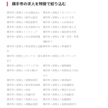
横手市の求人を特徴で絞り込む
横手市 × 保育士 × 社会福祉法人
横手市 × 保育士 × モンテソーリ
横手市 × 保育士 × 新卒も歓迎
横手市 × 保育士 × ヨコミネ式
横手市 × 保育士 × 時短勤務可
横手市 × 保育士 × 土日祝休み
横手市 × 保育士 × 乳児保育のみ
横手市 × 保育士 × 英語が使える
横手市 × 保育士 × リトミック
横手市 × 保育士 × 福利厚生充実
横手市 × 保育士 × 社会保険完備
横手市 × 保育士 × 寮・住宅・家賃
補助あり
横手市 × 保育士 × 男性保育士活躍
横手市 × 保育士 × 車通勤可
中
横手市 × 保育士 × ボーナス・賞与
横手市 × 保育士 × オープニング
あり
横手市 × 保育士 × ブランクOK
横手市 × 保育士 × 臨時職員
横手市 × 保育士 × 4月入職OK
横手市 × 保育士 × 年間休日120日
以上
横手市 × 保育士 × 夜間保育所
横手市 × 保育士 × 無資格可
横手市 × 保育士 × 産休育休制度
横手市 × 保育士 × 未経験歓迎
横手市 × 保育士 × 有給
横手市 × 保育士 × 駅近5分以内
横手市 × 保育士 × 扶養内可
横手市 × 保育士 × 上京者歓迎
横手市 × 保育士 × 残業少なめ
横手市 × 保育士 × 低離職率
横手市 × 保育士 × 退職金制度
横手市 × 保育士 × 勤務地選択可