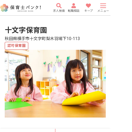
求人検索
転職相談
キープ
メニュー
十文字保育園
秋田県横手市十文字町梨木羽場下10-113
認可保育園