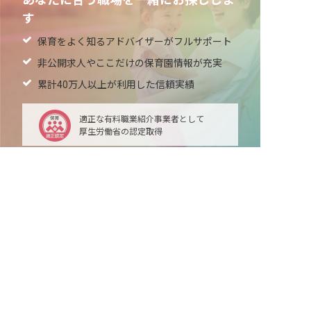
す
保育をよく知るアドバイザーがフルサポート
非公開求人やここだけの保育園情報が充実
累計40万人以上が利用した信頼実績
適正な有料職業紹介事業者として
厚生労働省の認定取得
最新情報をゲット
LINE友だち追加
毎日工作アイデア配信！
メニュー
ホーム
会員登録
サービス紹介