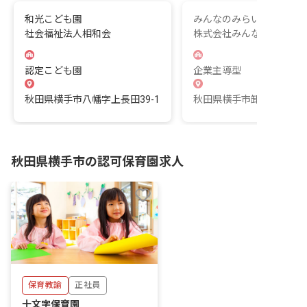
和光こども園
みんなのみらいよこて卸
社会福祉法人相和会
株式会社みんなのみらい
認定こども園
企業主導型
秋田県横手市八幡字上長田39-1
秋田県横手市卸町4-4
秋田県横手市の認可保育園求人
保育教諭
正社員
十文字保育園