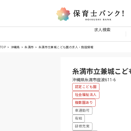
求人検索
TOP
沖縄県
糸満市
糸満市立兼城こども園の求人・施設情報
糸満市立兼城こど
沖縄県糸満市座波611-6
認定こども園
社会福祉法人
複数園あり
車通勤可
有給
研修充実