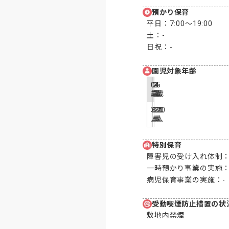
預かり保育
平日：
7:00〜19:00
土：
-
日祝：
-
園児対象年齢
0
1
2
3
4
5
歳
歳
歳
歳
歳
歳
3
6
12
20
20
20
人
人
人
人
人
人
特別保育
障害児の受け入れ体制
一時預かり事業の実施
病児保育事業の実施：
-
受動喫煙防止措置の状
敷地内禁煙