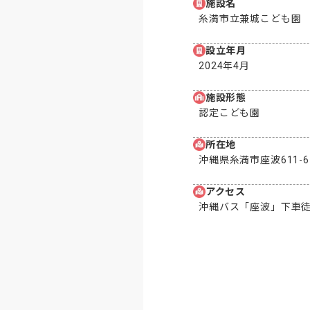
施設名
糸満市立兼城こども園
設立年月
2024年4月 
施設形態
認定こども園
所在地
沖縄県糸満市座波611-6
アクセス
沖縄バス「座波」下車徒